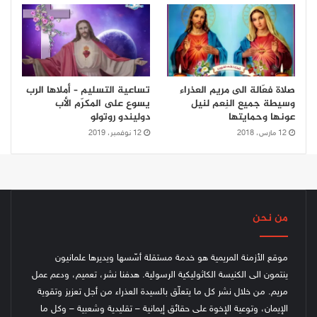
صلاة فعّالة الى مريم العذراء
تساعية التسليم – أملاها الرب
وسيطة جميع النِعم لنيل
يسوع على المكرّم الأب
عونها وحمايتها
دوليندو روتولو
12 مارس، 2018
12 نوفمبر، 2019
من نحن
موقع الأزمنة المريمية هو خدمة مستقلة أسّسها ويديرها علمانيون
ينتمون الى الكنيسة الكاثوليكية الرسولية. هدفنا نشر، تعميم، ودعم عمل
مريم. من خلال نشر كل ما يتعلّق بالسيدة العذراء من أجل تعزيز وتقوية
الإيمان، وتوعية الإخوة على حقائق إيمانية – تقليدية وشعبية – وكل ما