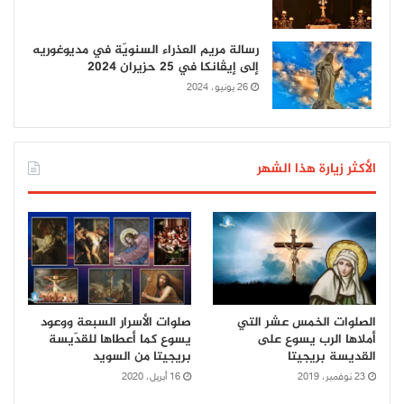
رسالة مريم العذراء السنويّة في مديوغوريه
إلى إيڤانكا في 25 حزيران 2024
26 يونيو، 2024
الأكثر زيارة هذا الشهر
الصلوات الخمس عشر التي
صلوات الأسرار السبعة ووعود
أملاها الرب يسوع على
يسوع كما أعطاها للقدّيسة
القديسة بريجيتا
بريجيتا من السويد
23 نوفمبر، 2019
16 أبريل، 2020