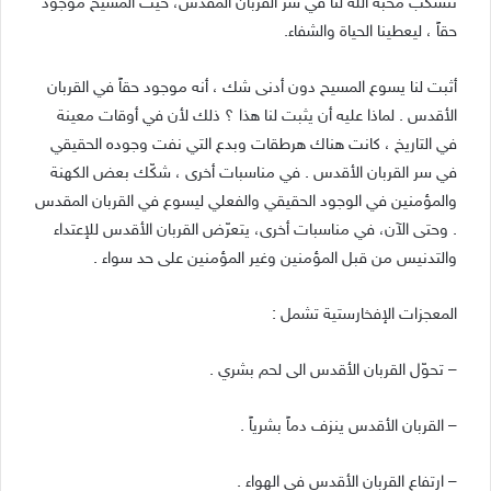
تنسكب محبة الله لنا في سر القربان المقدس، حيث المسيح موجود
حقاً ، ليعطينا الحياة والشفاء.
أثبت لنا يسوع المسيح دون أدنى شك ، أنه موجود حقاً في القربان
الأقدس . لماذا عليه أن يثبت لنا هذا ؟ ذلك لأن في أوقات معينة
في التاريخ ، كانت هناك هرطقات وبدع التي نفت وجوده الحقيقي
في سر القربان الأقدس . في مناسبات أخرى ، شكّك بعض الكهنة
والمؤمنين في الوجود الحقيقي والفعلي ليسوع في القربان المقدس
. وحتى الآن، في مناسبات أخرى، يتعرّض القربان الأقدس للإعتداء
والتدنيس من قبل المؤمنين وغير المؤمنين على حد سواء .
المعجزات الإفخارستية تشمل :
– تحوّل القربان الأقدس الى لحم بشري .
– القربان الأقدس ينزف دماً بشرياً .
– ارتفاع القربان الأقدس في الهواء .