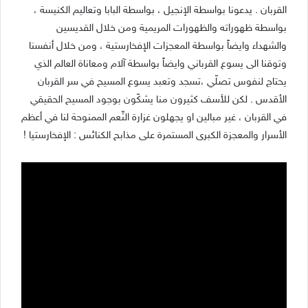
القربان . يدعونا بواسطة الإنجيل ، بواسطة البابا وتعاليم الكنيسة ،
بواسطة ظهوراته والظهورات المريمية ومن خلال القديسين
والشهداء وايضاً بواسطة المعجزات الإفخارستية ، ومن خلال أنفسنا
وتوقنا الى يسوع القرباني وايضاً بواسطة آلام ومعاناة العالم الذي
يحتاج لنفوس تصلّي ،تسجد وتعبد يسوع المسيح في سر القربان
الأقدس . لكن للأسف كثيرون منا يشكّون بوجود المسيح الحقيقي
في القربان ، غير مبالين او يجهلون غزارة النِّعم الممنوحة لنا في أعظم
الأسرار والمعجزة الكبرى المستمرة على مذابح الكنائس : الإفخارستيا !