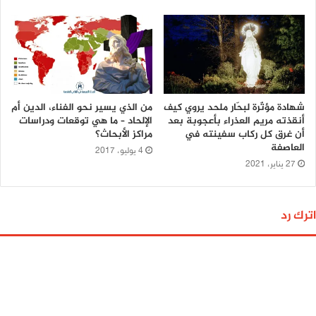
شهادة مؤثّرة لبحّار ملحد يروي كيف
من الذي يسير نحو الفناء، الدين أم
أنقذته مريم العذراء بأعجوبة بعد
الإلحاد – ما هي توقعات ودراسات
أن غرق كل ركاب سفينته في
مراكز الأبحاث؟
العاصفة
4 يوليو، 2017
27 يناير، 2021
اترك رد