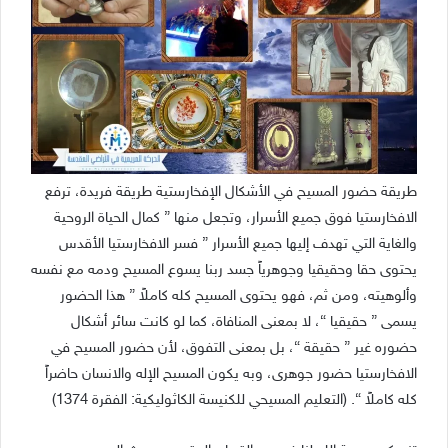
طريقة حضور المسيح في الأشكال الإفخارستية طريقة فريدة، ترفع
الافخارستيا فوق جميع الأسرار، وتجعل منها ” كمال الحياة الروحية
والغاية التي تهدف إليها جميع الأسرار ” فسر الافخارستيا الأقدس
يحتوى حقا وحقيقيا وجوهرياً جسد ربنا يسوع المسيح ودمه مع نفسه
وألوهيته، ومن ثم، فهو يحتوى المسيح كله كاملاً ” هذا الحضور
يسمى ” حقيقيا “، لا بمعنى المنافاة، كما لو كانت سائر أشكال
حضوره غير ” حقيقة “، بل بمعنى التفوق، لأن حضور المسيح في
الافخارستيا حضور جوهرى، وبه يكون المسيح الإله والانسان حاضراً
كله كاملاً “. (التعليم المسيحي للكنيسة الكاثوليكية: الفقرة 1374)