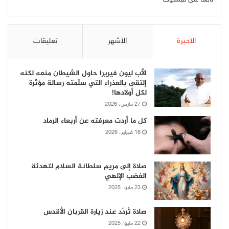
تابعنا على فيسبوك
الأخيرة
الأشهر
تعليقات
الأب ليون فيريرا حاول الشيطان منعه لكنه
إلتقى بالعذراء التي سلّمته رسالة مؤثّرة
لكل أولادها!
27 مارس، 2026
كل ما أردت معرفته عن أربعاء الرماد
18 فبراير، 2026
صلاة إلى مريم سلطانة السلام لتهدئة
الغضب الإلهي
23 مايو، 2025
صلاة تُردّد عند زيارة القربان الأقدس
22 مايو، 2025