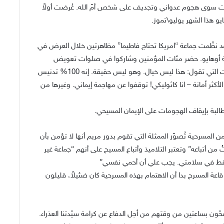
ست سوى هجوم عدواني وتجديف على شخص أمّ الله. عُرضت أولاً
و هذا الشهر يوليو\تموز.
د نظّمت جماعة “امريكا تحتاج فاطيما” مظاهرتين خلال العرض في
لاية أوهايو. حضر مئات المؤمنين وشاركوا في صلوات تعويض
وتلاوة الوردية وطلبة العذراء والترتيل وهم يحملون اللافتات التي تقول: هذا ليس خيال. وهو ليس حقيقة. إنه 100% تدنيس
الأكثر أمانة – انا كاثوليكي! توقفوا عن مهاجمة إيماني. وغيرها من
مسرحية تُصوّر الممثلة التي تقوم بدور مريم أنها لا تؤمن بأن
من أتباعه” وتعتبر التلاميذ وأتباع المسيح على أنهم “جماعة غير
قط في سلامتي. يجب علي أن أحمي نفسي”
اعة المسرح بدا أن الاهتمام بهذه المسرحية كان ضئيلاً، قليلون
ّون بساعتين من وقتهم من أجل الدفاع عن كرامة سيّدتنا العذراء.