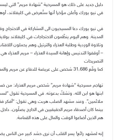
دليل جديد على ذلك هو المسرحية “شهادة مريم” التي لي
في نيو يورك وأعلن مؤخرا أنها ستُعرض في كليفلاند، أوهاي
في نيو يورك دعا المسيحيون الى المشاركة في الاحتجاج وق
المدينة. وهم اليوم ينظّمون الاحتجاجات في كليفلاند بو
– أوقفوا التدنيس وإهانة السيدة العذراء – مريم العذراء هي 
التصريحات
كما وقّع 31،686 شخص على عريضة للدفاع عن مريم والمطالبة بإيقاف الهجومات على الإيمان المسيحي.
تهاجم مسرحية “شهادة مريم” شخص مريم العذراء: من ضمن ال
ابنها هو ابن الله، وتشكّ بدعوته. في المسرحية تقول “لستُ 
ملائمين”. وعند مشهد الصلب هربت وهي تقول: “أفكر ف
بينما كان أصدقاء مريم الحقيقيين في الخارج يصلّون، داخل ق
هم الذين أضاعوا الوقت والمال على هذه القمامة.
إنه لمشهد رائع! يسر القلب أن نرى حشد كبير من الناس يضح