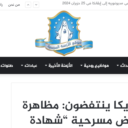
عويض قلب مريم الطاهر هذا ما يطلبه يسوع!
من نحن
را
داث
مواضيع روحية
الأزمنة الأخيرة
عبادات
صلوات
كا ينتفضون: مظاهرة
ض مسرحية “شهادة