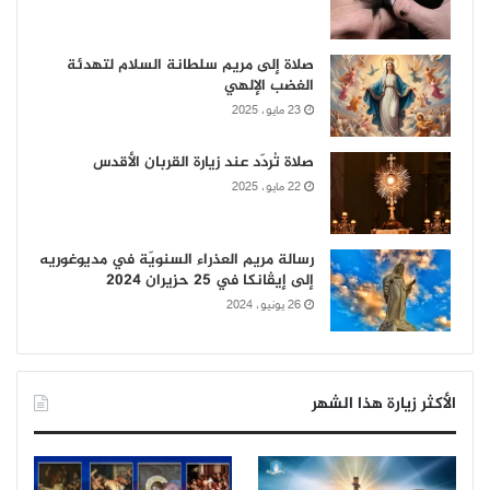
صلاة إلى مريم سلطانة السلام لتهدئة
الغضب الإلهي
23 مايو، 2025
صلاة تُردّد عند زيارة القربان الأقدس
22 مايو، 2025
رسالة مريم العذراء السنويّة في مديوغوريه
إلى إيڤانكا في 25 حزيران 2024
26 يونيو، 2024
الأكثر زيارة هذا الشهر