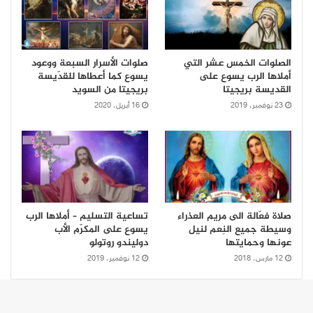
الصلوات الخمس عشر التي
صلوات الأسرار السبعة ووعود
أملاها الرب يسوع على
يسوع كما أعطاها للقدّيسة
القديسة بريجيتا
بريجيتا من السويد
23 نوفمبر، 2019
16 أبريل، 2020
صلاة فعّالة الى مريم العذراء
تساعية التسليم – أملاها الرب
وسيطة جميع النِعم لنيل
يسوع على المكرّم الأب
عونها وحمايتها
دوليندو روتولو
12 مارس، 2018
12 نوفمبر، 2019