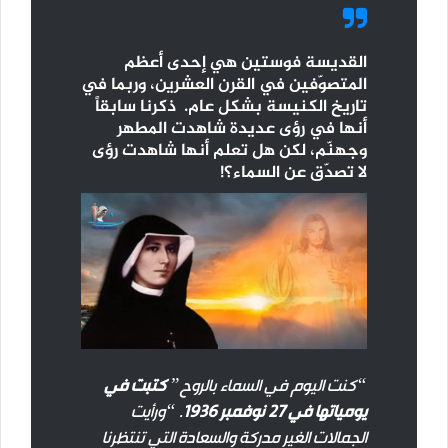
القديسة فوستين هي إحدى أعظم
المتصوّفين في القرن العشرين، وربما في
تاريخ الكنيسة بشكل عام. ذكرنا سابقاً
أنها في رؤى عديدة شاهدت المطهر
وجهنّم، لكن هل تعلم أنها شاهدت رؤى
لا تصدّق عن السماء؟!
“كنت اليوم في السماء بالروح”
كتبت في
يومياتها في 27 نوفمبر 1936
. “ورأيت
الجمالات الغير مدركة والسعادة التي تنتظرنا