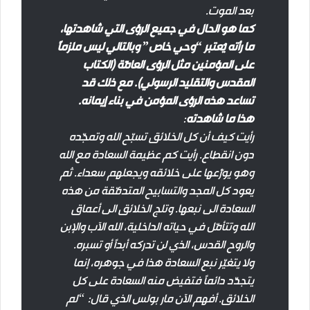
بعد الموت.
كما هو الحال في جميع الرؤى التي شاهدتها،
ما رأته يُعتبر “وحي خاص” وبالتالي ليس ملزماً
على المؤمنين مثل الرؤى العامّة (الكتاب
المقدس والتقليد الرسولي). مع ذلك قد
تساعد هذه الرؤى المؤمن في بناء إيمانه.
هذا ما شاهدته
:
رأيت كيف أن كل الخلائق تسبّح الله وتمجّده
دون انقطاع. رأيت كم عظيمة السعادة مع الله
وهو يوزّعها على خلائقه ويجعلهم سعداء. ثم
يعود كل المجد والتسابيح المتدفّقة من هذه
السعادة الى نبعها. وتلج الخلائق الى أعماق
الله وتتأمّل في حياته الداخلية، الله الآب والإبن
والروح القدس، الذي لن تدركه أبداً أو تسبره.
ولا يتغيّر نبع السعادة هذا في جوهره، إنما
يتجدّد دائماً فتفيض منه السعادة على كل
الخلائق. أفهم الآن مار بولس الذي قال: “لم