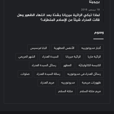
بريجيتا
19 ديسمبر، 2016
لماذا تبكي الرائية ميريانا بشدّة بعد انتهاء الظهور وهل
قالت العذراء شيئاً عن الإسلام المتطرّف؟
وسوم
أخبار مديوغورييه
الأنفس المطهرية
البابا فرنسيس
الرائية ماريا
الرائية ميريانا
السيدة العذراء
الشهر المريمي
الكنيسة الكاثوليكيّة
المطهر
رسائل السيدة العذراء
رسائل العذراء في مديوغوريه
رسالة السيدة العذراء
صلوات
ظهورات مريمية
مديوغورييه
مريم العذراء
مريم ملكة السلام
ملكة السلام