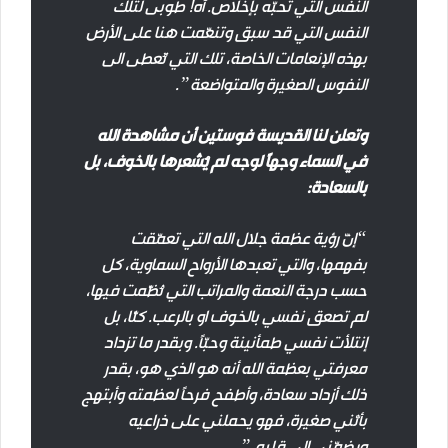
النفس التي تحبّه بإخلاص. آه! طوبى لتلك
النفس التي قد سبق وتنعّمت هنا على الأرض
بهذه الإنعامات الخاصة، تلك التي تُعطى الى
النفوس الصغيرة والمتواضعة”.
وتعلن لنا القديسة فوستين أن مشاهدة الله
في السماء وجهاً لوجه لم يُشعرها بالخوف، بل
بالسعادة:
“إنّ رؤية عظمة جلال الله التي تعمّقت
بفهمها، والتي تعبدها الأرواح السماوية، كل
حسب درجة النعمة والمراتب التي نُظّمت فيها،
لم تصعق نفسي بالخوف او بالرعب. كلّا، بل
إنتلأت نفسي طمأنينة وحبّاً. وبقدر ما تزداد
معرفتي بعظمة الله أنه هو الذي هو، بقدر
ذلك أزداد سعادة، وأطفح فرحاً لعظمته وأبتهج
بأنّني صغيرة، فهو يحملني على ذراعيه
ويضمّني الى قلبه.”