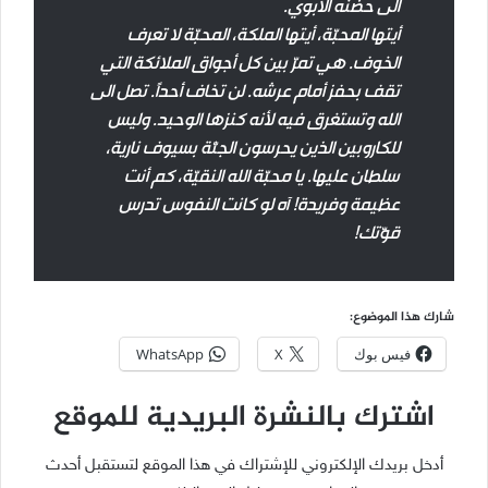
الى حضنه الأبوي.
أيتها المحبّة، أيتها الملكة، المحبّة لا تعرف
الخوف. هي تمرّ بين كل أجواق الملائكة التي
تقف بحفز أمام عرشه. لن تخاف أحداً. تصل الى
الله وتستغرق فيه لأنه كنزها الوحيد. وليس
للكاروبين الذين يحرسون الجنّة بسيوف نارية،
سلطان عليها. يا محبّة الله النقيّة، كم أنت
عظيمة وفريدة! آه لو كانت النفوس تدرس
قوّتك!
شارك هذا الموضوع:
فيس بوك
X
WhatsApp
اشترك بالنشرة البريدية للموقع
أدخل بريدك الإلكتروني للإشتراك في هذا الموقع لتستقبل أحدث