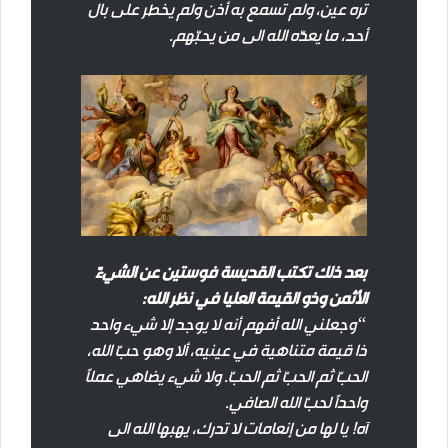
تره عين، ولم تسمع به أذن ولم يخطر على بال
أحد، ما يعدّه الله الى من يحبّهم.
بعد ذلك تكتب القديسة فوستين عن الشيءّ
الأثمن وذو القيمة العليا في نظر الله:
“وجعلني الله أفهم أنه لا يوجد إلا شيء واحد
ذا قيمة متناهية في عينيه، ألا وهو حبّ الله،
الحبّ ثم الحبّ ثم الحبّ. ولا شيء يضاهي عملاً
واحداً لحبّ الله الصافي.
آه! يا لها من إنعامات لا تدرك، يهبها الله الى