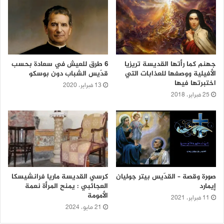
جهنم كما رأتها القديسة تريزيا
6 طرق للعيش في سعادة بحسب
الأفيلية ووصفها للعذابات التي
قدّيس الشباب دون بوسكو
اختبرتها فيها
13 فبراير، 2020
25 فبراير، 2018
صورة وقصة – القدّيس بيتر جوليان
كرسي القديسة ماريا فرانشيسكا
إيمارد
العجائبي : يمنح المرأة نعمة
الأمومة
11 فبراير، 2021
21 مايو، 2024