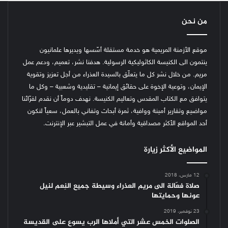
من نحن
موقع الأزمنة المريمية هو خدمة مستقلة أسّسها ويديرها علمانيون
ينتمون الى الكنيسة الكاثوليكية الرسولية. هدفنا نشر، تعميم، ودعم عمل
مريم. من خلال نشر كل ما يتعلّق بالسيدة العذراء من أجل تعزيز وتقوية
الإيمان، وتوعية الإخوة على حقائق إيمانية – تقليدية وشعبية – وكل ما
يتوافق مع الكتاب المقدس وتعاليم الكنيسة.
نهدف دوماً أن نقدم لقرّائنا
مواضيع وتقارير أمينة ووافية، ثمرة أبحاث وتفاني بالعمل، سعياً لنكون
أحد المواقع الأكثر مصداقية وأمانة في عمل التبشير عبر الإنترنت.
المواضيع الأكثر زيارة
12 مارس، 2018
صلاة فعّالة الى مريم العذراء وسيطة جميع النِعم لنيل
عونها وحمايتها
23 نوفمبر، 2019
الصلوات الخمس عشر التي أملاها الرب يسوع على القديسة