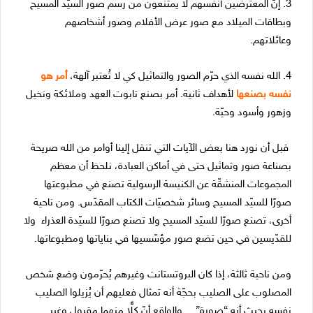
3. إنّ المعترضين أنفسهم لا يمتنعون من رسم صور السيّد المسيح
وبطاقات الميلاد مع صور عرض الأفلام وصور أشخاصهم
وعائلاتهم.
4. الله نفسه الذي حرّم الصور والتماثيل كي لا تُعتبر آلهة،
أمر هو
نفسه بصنعها
لأهداف ثانية. أمر بصنع تابوت العهد وملائكة ونخيل
وزهور وأسود وحيّة.
قبل أن نورد هنا بعض الآيات التي تنقل إلينا أوامر من الله صريحة
بصناعة صور وتماثيل حتى في أماكن العبادة، نلحظ أن معظم
المجموعات المنشقّة عن الكنيسة الرسولية تصنع في مطبوعتها
صورًا للسيّد المسيح وسائر شخصيّات الكتاب المقدّس. ومن ناحية
أخرى، تصنع صورًا للسيّد المسيح ولا تصنع صورًا للسيّدة العذراء ولا
للقدّيسين في حين تضع صور مؤسّسيها في بناياتها ومطبوعاتها.
ومن ناحية ثالثة، إذا كان البروتستانت وغيرهم يُحرّمون وضع شخص
المصلوب على الصليب بحجّة أنه تمثال فعليهم أن يُزيلوا الصليب
نفسه بحيث أنه “صورة”… والواقع أنّ كلًّا منهما مقبول وغير