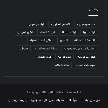
وسوم
أخبار مديوغورييه
الأنفس المطهرية
البابا فرنسيس
الرائية ماريا
الرائية ميريانا
السيدة العذراء
الشهر المريمي
الكنيسة الكاثوليكيّة
المطهر
رسائل السيدة العذراء
رسائل العذراء في مديوغوريه
رسالة السيدة العذراء
صلوات
ظهورات مريمية
مديوغورييه
مريم العذراء
مريم ملكة السلام
ملكة السلام
© Copyright 2026, All Rights Reserved
من نحن
راسلنا
المرأة الملتحفة بالشمس
الرحمة الإلهية
فيرونيكا جولياني