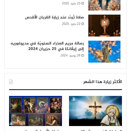
23 مايو، 2025
صلاة تُردّد عند زيارة القربان الأقدس
22 مايو، 2025
رسالة مريم العذراء السنويّة في مديوغوريه
إلى إيڤانكا في 25 حزيران 2024
26 يونيو، 2024
الأكثر زيارة هذا الشهر