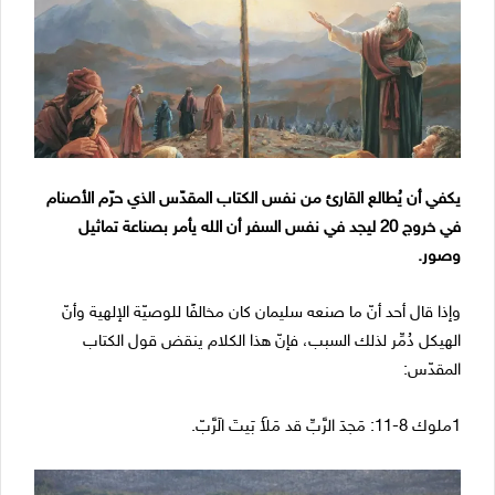
يكفي أن يُطالع القارئ من نفس الكتاب المقدّس الذي حرّم الأصنام
في خروج 20 ليجد في نفس السفر أن الله يأمر بصناعة تماثيل
وصور.
وإذا قال أحد أنّ ما صنعه سليمان كان مخالفًا للوصيّة الإلهية وأنّ
الهيكل دُمِّر لذلك السبب، فإنّ هذا الكلام ينقض قول الكتاب
المقدّس:
1ملوك 8-11: مَجدَ الرَّبِّ قد مَلأَ بَيتَ الَرَّبّ.