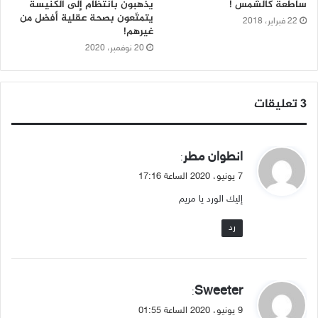
ساطعة كالشمس !
يذهبون بانتظام إلى الكنيسة
يتمتّعون بصحة عقلية أفضل من
22 فبراير، 2018
غيرهم!
20 نوفمبر، 2020
‫3 تعليقات
ي
انطوان مطر
:
ق
7 يونيو، 2020 الساعة 17:16
و
إليك الورد يا مريم
ل
رد
ي
Sweeter
:
ق
9 يونيو، 2020 الساعة 01:55