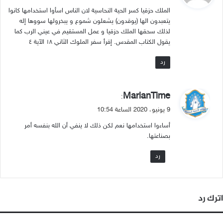
و
الملك حزقيا كسر الحية النحاسية لان الناس اسأوا استخدامها كانوا
ل
يتعبدون الها (يوقدون) يشعلون شموع و يبخرولها سووها إله
لذلك سحقها الملك حزقيا و عمل المستقيم في عيني الرب كما
يقول الكتاب المقدس. إقرأ سفر الملوك الثاني ١٨ الآية ٤
رد
ي
MarianTime
:
ق
9 يونيو، 2020 الساعة 10:54
و
أساءوا استخدامها نعم لكن ذلك لا ينفي أن الله بنفسه أمر
ل
بصناعتها.
رد
اترك رد