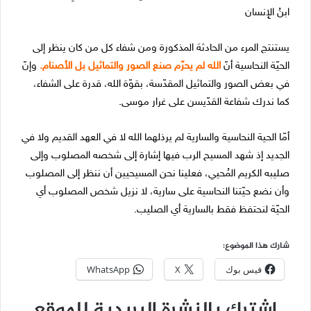
ابنُ الإِنسان
يستنتج المرء من الحادثة المذكورة ومن شفاء كل من كان ينظر إلى
الحيّة النحاسية أنّ
الله لم يحرّم صنع الصور والتماثيل بل الأصنام.
وإنّ
في بعض الصور والتماثيل المقدّسة، بقوّة الله، قدرة على الشفاء،
كما ندرك شفاعة القدّيسن على غرار موسى.
أمّا الحية النحاسية والسارية لم يرذلهما الله لا في العهد القديم ولا في
الجديد إذ شهد المسيح الرب فيها إشارة إلى شخصه المصلوب وإلى
صليبه الكريم المُحيي، فعلينا نحن المسيحيين أن ننظر إلى المصلوب
وأن نضع حيّتنا النحاسية على سارية، لا نزيل شخص المصلوب أي
الحيّة لنحتفظ فقط بالسارية أي الصليب.
شارك هذا الموضوع:
فيس بوك
X
WhatsApp
اشترك بالنشرة البريدية للموقع