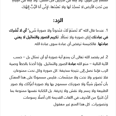
السَّماءِ مِن فَوقُ، ولا مِمَّا في الأَرضِ من أَسفَلُ، ولا مِمَّا في المِياهِ
مِن تَحتِ الأَرض.لا تَسجُدْ لَها ولا تَعبُدْها، لإِنِّي أَنا الَرَّبُّ إِلهُكَ
الرد:
1. عندما قال الله “لا تَصنَعْ لَكَ مَنْحوتاً ولا صورةَ شَيءٍ”
أي لا تُشرك
في عبادتك
إياي صورة ولا تمثالًا.
تكريم الصور والتماثيل لا يعني
عبادتها
. فالكنيسة ترفض أي عبادة سوى عبادة الله.
2. لم يقصد الله تعالى أن يمنع أية صورة أو أي تمثال بل – حسب
الآية التالية – منع الله
عبادة
الصور والتماثيل. وإذا أخذنا بالخطأ وصية
الرب فإننا نصل إلى نتيجة سخيفة: كل صورة وكل نحت ممنوعان.
فلا تصوير ولا نحت ولا مجسّمات، فليس مسموحًا على هذا المعدّل
بأن تُصوّر شيئًا ولا صورتك مسموح بها ولا صورة أعزّائك ولا صور
الطبيعة ولا رسم ولا نقش ولا زخرفة. بل الكتابة نفسها ممنوعة بما
أنّ كثيرًا من الأحرف في االغات القديمة كان أصلًا رسومات
وتصويرات. كل هذا المنع غير معقول