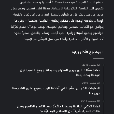
موقع الأزمنة المريمية هو خدمة مستقلة أسّسها ويديرها علمانيون
ينتمون الى الكنيسة الكاثوليكية الرسولية. هدفنا نشر، تعميم، ودعم عمل
مريم. من خلال نشر كل ما يتعلّق بالسيدة العذراء من أجل تعزيز وتقوية
الإيمان، وتوعية الإخوة على حقائق إيمانية – تقليدية وشعبية – وكل ما
يتوافق مع الكتاب المقدس وتعاليم الكنيسة.
نهدف دوماً أن نقدم لقرّائنا
مواضيع وتقارير أمينة ووافية، ثمرة أبحاث وتفاني بالعمل، سعياً لنكون
أحد المواقع الأكثر مصداقية وأمانة في عمل التبشير عبر الإنترنت.
المواضيع الأكثر زيارة
12 مارس، 2018
صلاة فعّالة الى مريم العذراء وسيطة جميع النِعم لنيل
عونها وحمايتها
23 نوفمبر، 2019
الصلوات الخمس عشر التي أملاها الرب يسوع على القديسة
بريجيتا
19 ديسمبر، 2016
لماذا تبكي الرائية ميريانا بشدّة بعد انتهاء الظهور وهل
قالت العذراء شيئاً عن الإسلام المتطرّف؟