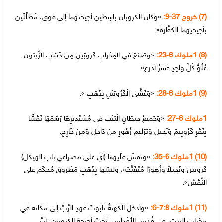
(7) خروج 37-9:
«وكانَ الكَروبانِ باسِطَينِ أَجنِحَتَهما إِلى فوق، مُظلِّلَينِ
بِأَجنِحَتِهما الكَفَّارةَ».
(8) 1ملوك 6-23:
«وصَنعَ في المِحْرابِ كَروبَينِ مِن خَشَبِ الزَّيتون،
عُلُوُّ كُلِّ واحِدٍ عَشرُ أَذرع».
(9) 1ملوك 6-28:
«وَغَشَّى الْكَرُوبَيْنِ بِذَهَبٍ ».
1ملوك 6-27:
«وَجَمِيعُ حِيطَانِ الْبَيْتِ فِي مُسْتَدِيرِهَا رَسَمَهَا نَقْشًا
بِنَقْرِ كَرُوبِيمَ وَنَخِيل وَبَرَاعِمِ زُهُورٍ مِنْ دَاخِل وَمِنْ خَارِجٍ.
(10) 1ملوك 6-35:
«ونَقَشَ علَيهما (أي على مصراعَي باب الهيكل)
كَروبينَ ونَخيلاً وزُهورًا مُتَفَتِّحَة، ولبسَها بِذَهَبٍ مَطْروق مُحكَم على
النَّقْش».
(11) 1ملوك 7:8-6:
«وأَدخَلَ الكَهَنَةُ تابوتَ عَهدِ الرَّبِّ إلى مَكانه في
مِحْرابِ البَيت، في قُدسِ الأَقْداس، تَحتَ أَجنِحَةِ الكَروبَين، أَنَّ