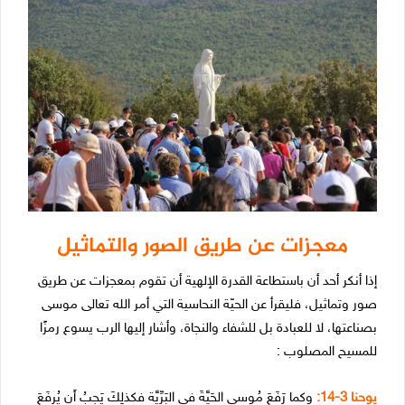
معجزات عن طريق الصور والتماثيل
إذا أنكر أحد أن باستطاعة القدرة الإلهية أن تقوم بمعجزات عن طريق
صور وتماثيل، فليقرأ عن الحيّة النحاسية التي أمر الله تعالى موسى
بصناعتها، لا للعبادة بل للشفاء والنجاة، وأشار إليها الرب يسوع رمزًا
للمسيح المصلوب :
يوحنا 3-14:
وكما رَفَعَ مُوسى الحَيَّةَ في البَرِّيَّة فكذلِكَ يَجِبُ أَن يُرفَعَ