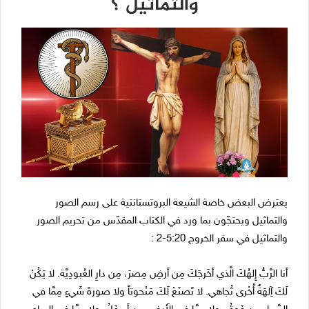
والتماثيل ؟
يعترض البعض خاصة الشيعة البروتستانتية على رسم الصور
والتماثيل ويحتجّون بما ورد في الكتاب المقدّس من تحريم الصور
والتماثيل في سفر الخروج 5:20-2 :
أَنا الرَّبُّ إِلهُكَ الَّذي أَخَرجَكَ مِن أَرضِ مِصرَ، مِن دارِ العُبودِيَّة. لا يَكُنْ
لَكَ آِلهَةٌ أُخْرى تُجاهي. لا تَصنَعْ لَكَ مَنْحوتاً ولا صورةَ شَيءٍ مِمَّا في