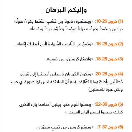
وإليكم البرهان
(1) خروج 25-10:
«وَيصنَعونَ تابوتاً مِن خَشَبِ السَّنْط يَكونُ طولُه
ذِراعَينِ ونِصْفاً وعَرضُه ذِراعاً ونِصْفاً وعُلُوُّه ذِراعاً ونِصْفاً».
(2) خروج 25-16:
«وضَعْ في التَّابوتِ الشَّهادةَ الَّتي أُعطيكَ إِيَّاها».
(3) خروج 25-18:
«
وآصنَعْ
كَروبَينِ، مِن ذَهَبٍ».
(4) خروج 25-20:
«وَيكونُ الكَروبانِ باسِطَينِ أَجنِحَتَهـا إِلى فَوق،
مُظَلِّلَينِ بِأَجنِحَتِهما الكَفَّارَة». (مع أنّ الملائكة ليس لها صورة أي جسد
ولكن عبرة للمُصلّين)
(5) خروج 36-22:
«وعملوا للوح منها رجلين أحداهما بإزاء الأخرى
كذلك صنعوا لجميع ألواح المسكن».
(6) خروج 37-7:
«وصَنَعَ كَروبَينِ مِن ذَهَبٍ مُطَرَّق».