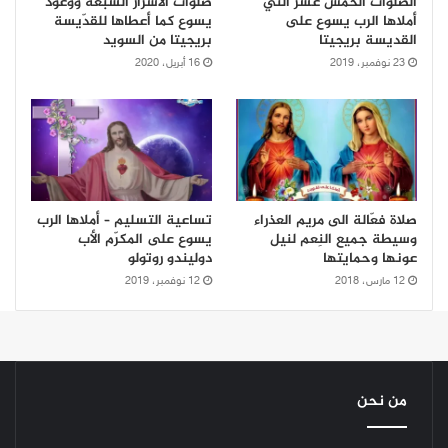
الصلوات الخمس عشر التي
صلوات الأسرار السبعة ووعود
أملاها الرب يسوع على
يسوع كما أعطاها للقدّيسة
القديسة بريجيتا
بريجيتا من السويد
23 نوفمبر، 2019
16 أبريل، 2020
صلاة فعّالة الى مريم العذراء
تساعية التسليم – أملاها الرب
وسيطة جميع النِعم لنيل
يسوع على المكرّم الأب
عونها وحمايتها
دوليندو روتولو
12 مارس، 2018
12 نوفمبر، 2019
من نحن