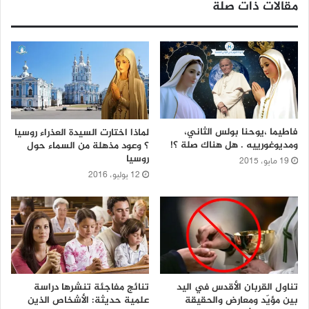
مقالات ذات صلة
فاطيما ،يوحنا بولس الثاني،
لماذا اختارت السيدة العذراء روسيا
ومديوغورييه . هل هناك صلة ؟!
؟ وعود مذهلة من السماء حول
روسيا
19 مايو، 2015
12 يوليو، 2016
تناول القربان الأقدس في اليد
تنائج مفاجئة تنشرها دراسة
بين مؤيّد ومعارض والحقيقة
علمية حديثة: الأشخاص الذين