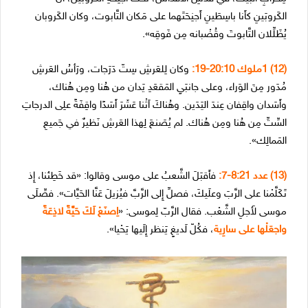
الكَروبَينِ كأَنا باسِطَينِ أَجنِحَتَهما على مَكان التَّابوت، وكان الكَروبان
يُظَلِّلان التَّابوتَ وقُضْبانه مِن فَوقِه».
(12) 1ملوك 20:10-19:
وكان لِلعَرشِ سِتّ دَرَجات، ورَأسُ العَرشِ
مُدَور مِنَ الوَراء، وعلى جانبَيِ المَقعَدِ يَدان من هُنا ومِن هُناك،
وأَسَدان واقِفان عِندَ اليَدَين. وهُناكَ اَثْنا عَشَرَ أَسَدًا واقِفَةً علِى الدرجاتِ
السِّتِّ مِن هُنا ومِن هُناك. لم يُصَنعَ لِهذا العَرشِ نَظيرٌ في جَميعِ
المَمالِك».
(13) عدد 8:21-7:
فأَقبَلَ الشَّعبُ على موسى وقالوا: «قد خَطِئنا، إِذ
تَكَلَّمْنا على الرَّبَ وعلَيكَ، فصلِّ إِلى الرَّبَّ فيُزيلَ عَنَّا الحَيَّات». فصِّلَى
موسى لأَجلِ الشَّعْب. فقال الرَّبّ لِموسى: «
اِصنَعْ لَكَ حَيَّةً لاذِعَةً
واجعَلْها على سارِية
، فكُلّ لَديغٍ يَنظر إِلَيها يَحْيا».