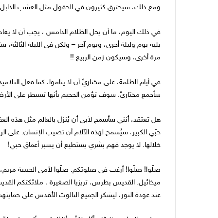
ومع ذلك، سيحترق كثيرون في الحقول مثل العشب الذابل! س
في ذلك اليوم، ما أن يحل الظلام الدامس ، يجب أن لا يغادر
يليه يوم وليلة أخرى، ويوم آخر – ولكن في الليلة الثالثة
مرة أخرى، وسيكون زمن الربيع !!
في أيام الظلمة، على مختاريَّ أن لا يناموا، كما فعل التلامي
سأجمع مختاريَّ. سوف تؤمن الجحيم بأنها تسيطر على الأر
هل تعتقد، أنني سأسمح لأبي أن يُنزل بالعالم مثل هذه العقو
حبّي الكبير، سيُسمح لهذه الآلام أن تصيب الإنسان. على ا
خلالها. لا يوجد فهم بشري يستطيع أن يسبر أعماق حبي!
صلّوا! صلّوا! أرغب في صلوتكم. صلّوا لأمي الحبيبة مريم
ميخائيل. القديس بطرس، تريزيا الصغيرة ، ملائكتكم القديس
عند عودة النور، ليشكر الجميع الثالوث الأقدس على حمايتهم