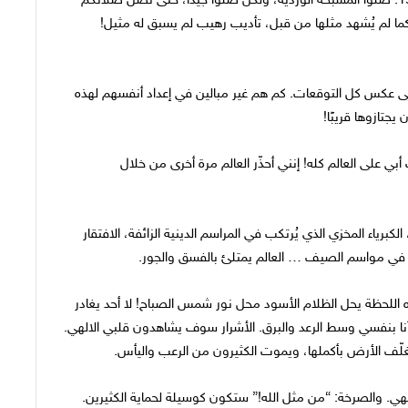
مستعدة أيضًا. صلّوا كثيرًا في هذه السنة المقدسة عام 1950. صلّوا المسبحة الوردية، ولكن صلّوا جيدًا، حتى تصل صلاتكم
ه، كما لم يُشهد مثلها من قبل، تأديب رهيب لم يسبق له مثيل!
، على عكس كل التوقعات. كم هم غير مبالين في إعداد أنفسهم لهذه
يجتازوها قريبًا!
 على العالم كله! إنني أحذّر العالم مرة أخرى من خلال
برياء المخزي الذي يُرتكب في المراسم الدينية الزائفة، الافتقار
 في مواسم الصيف … العالم يمتلئ بالفسق والجور.
اللحظة يحل الظلام الأسود محل نور شمس الصباح! لا أحد يغادر
 أنا بنفسي وسط الرعد والبرق. الأشرار سوف يشاهدون قلبي الالهي.
ّف الأرض بأكملها، ويموت الكثيرون من الرعب واليأس.
ي. والصرخة: “من مثل الله!” ستكون كوسيلة لحماية الكثيرين.