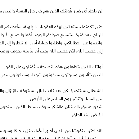
لن يلحق أي ضرر بأولئك الذين هم في حال النعمة والذين يط
حتى تكونوا مستعدّين لهذه العقوبات الإلهية، سأعطيكم العل
الرياح. بعد فترة ستسمع صواعق الرعود. أقفلوا جميع الأبواب 
واندموا على خطاياكم، واطلبوا حماية أمي. لا تنظروا إلى الخا
إلى غضب الله، لأن غضب الله يجب أن نتأمله بخوف ورعدة)
أولئك الذين يتجاهلون هذه النصيحة سيُقتلون على الفور. ست
الذين يتألمون ويموتون سيكونون شهداء وسيكونون معي
الشيطان سينتصر! لكن بعد ثلاث ليالٍ، سيتوقف الزلزال وال
من السماء وتنشر روح السلام على الأرض.
شعور عميق بالامتنان والشكر سوف يسيطر الذين سينجون من 
الأرض منذ الخلق.
لقد اخترت نفوسًا من بلدان أخرى أيضًا، مثل بلجيكا وسويسر