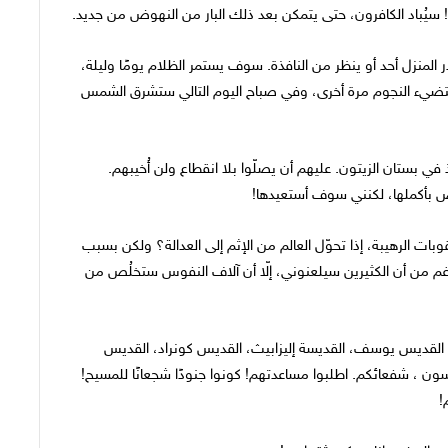
يُباد الكافرون، حتى يتمكن بعد ذلك البار من النهوض من جديد.
 المنزل أحد أو ينظر من النافذة. سوف يستمر الظلام يومًا وليلة،
، ستضيء النجوم مرة أخرى، وفي صباح اليوم التالي ستشرق الشمس
ذ في بستان الزيتون. عليهم أن يصلّوا بلا انقطاع ولن أُخيبهم.
ض بأكملها، لكنني سوف أستعيدها!
بات الرهيبة، إذا تحوّل العالم من الإثم إلى العدالة؟ ولكن بسبب
لرغم من أن الكثيرين سيلعنوني، إلّا أن آلاف النفوس ستخلُص من
، القديس يوسف، القديسة إليزابيث، القديس كونراد، القديس
ون ، شفعائكم. اطلبوا مساعدتهم! كونوا جنودًا شجعانًا للمسيح!
!