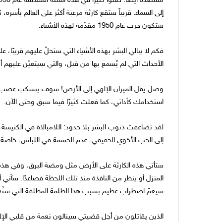
إلى السماء. قريباً ستقع كارثة مرعبة أكثر على العالم بأسر
ستكون حرب عام 1950 مقدّمة لهذه الأشياء.
فكم لا يبالي البشر بهذه الأشياء التي ستحلّ عليهم قريبًا
الأحداث التي لم يُسمع بها من قبل، والتي سيتعيّن عليهم أن 
وصلَ ثِقَل الميزان الإلهي إلى الأرض! سوف ينسكب غضب أبي
استخدامك كأداتي، كما فعلت كثيرًا فيما سبق وحتى الآن.
لقد تضاعفت ذنوب البشر بلا حدود: اللامبالاة في الكنيسة، الك
إلى الحب الأخوي الحقيقي، عدم الحشمة في اللباس، خاصة
ستأتي هذه الكارثة على الأرض مثل ومضة البرق، وفي هذه 
المنزل أو ينظر من النافذة منذ تلك اللحظة فصاعدًا. سآتي
سيعمّ اضطراب عظيم بسبب هذا الظلمة المطلقة التي ستُغل
الذين يقاتلون من أجل قضيتي سينالون نعمة من قلبي الإله