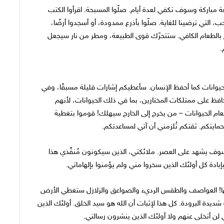
معة مباركة وسوف تكفي لعدة أيام. صلّوا المسبحة. اقرأوا الكتب
لحب، التي ترضينا للغاية. صلّوا بأذرع ممدودة، أو أسجدوا أرضًا،
كم بالطعام الكافي. ستتحرّك قوى الطبيعة، ومطر من نار سيجعل
.
 الحيوانات كما أحفظ الإنسان. سأعطيكم إشارات قليلة مسبقًا، وفي
فظ على ممتلكات المختارين، بما في ذلك الحيوانات، لأنهم
عام الحيوانات – من يخرج إلى الخارج سيهلك! قوموا بتغطية
مايتكم. ثقتكم تُلزمني أن آتي لمساعدتكم.
سوف يشهد على العصر. ملائكتي، الذين سيكونون مُنفِّذي هذا
دة كل أولئك الذين سخروا مني ولم يؤمنوا بإلهاماتي.
ها! العواصف والطقس الرديء والصواعق والزلازل ستغطي الأرض
ديدة البرودة. كل هذا لإثبات أن الله هو سيد الخلق. أولئك الذين
لن أتخلى عنهم ولا أولئك الذين ينشرون رسالتي.