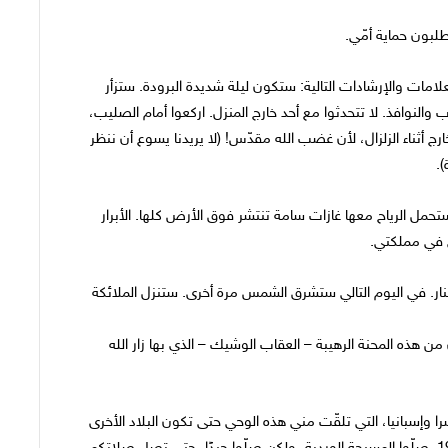
لبون حماية أمّي.
امات والإرشادات التالية: ستكون ليلة شديدة البرودة. ستزأر
والنوافذ. لا تتحدثوا مع أحد خارج المنزل. اركعوا أمام الصليب،
رج أثناء الزلزال، لأن غضب الله مقدّس! (لا يريدنا يسوع أن ننظر
.
حمل الرياح معها غازات سامة تنتشر فوق الأرض كلها. الأبرار
 في مملكتي.
نار. في اليوم التالي ستشرق الشمس مرة أخرى. ستنزل الملائكة
هذه المحنة الرهيبة – العقاب الوشيك – الذي بها زار الله
ا وإسبانيا، التي تلقّت مني هذه الوحي حتى تكون البلاد الأخرى