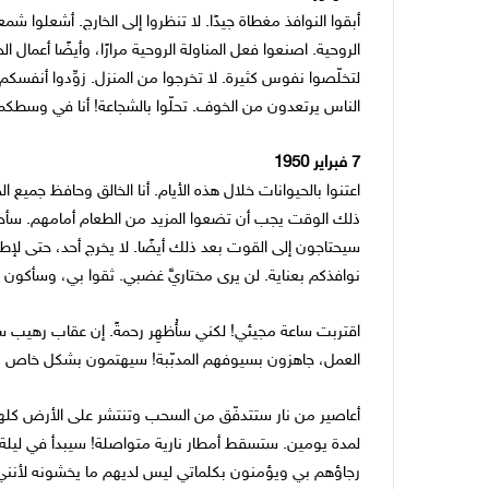
أبقوا النوافذ مغطاة جيدًا. لا تنظروا إلى الخارج. أشعلوا ش
الروحية. اصنعوا فعل المناولة الروحية مرارًا، وأيضًا أعمال ا
لتخلّصوا نفوس كثيرة. لا تخرجوا من المنزل. زوِّدوا أنفس
الناس يرتعدون من الخوف. تحلّوا بالشجاعة! أنا في وسطكم
7 فبراير 1950
اعتنوا بالحيوانات خلال هذه الأيام. أنا الخالق وحافظ جميع
ذلك الوقت يجب أن تضعوا المزيد من الطعام أمامهم. سأحا
سيحتاجون إلى القوت بعد ذلك أيضًا. لا يخرج أحد، حتى لإط
نوافذكم بعناية. لن يرى مختاريَّ غضبي. ثقوا بي، وسأكون ح
اقتربت ساعة مجيئي! لكني سأُظهِر رحمةً. إن عقاب رهيب 
العمل، جاهزون بسيوفهم المدبّبة! سيهتمون بشكل خاص بإبا
أعاصير من نار ستتدفّق من السحب وتنتشر على الأرض كل
لمدة يومين. ستسقط أمطار نارية متواصلة! سيبدأ في ليلة ش
رجاؤهم بي ويؤمنون بكلماتي ليس لديهم ما يخشونه لأنني 