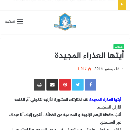
تسع أول سبوت بدل خمسة لتعويض قلب مريم الطاهر هذا ما يطلبه يسوع!
القائمة
صلوات
أيتها العذراء المجيدة
15 ديسمبر، 2015
1٬917
Pinterest
مشاركة عبر البريد
طباعة
أيتها العذراء المجيدة
لقد اختارتك المشورة الأزلية لتكوني أمّ الكلمة
الأزلي المتجسد
أنتِ حافظة النِعم الإلهية و المحامية عن الخطأة . ألتجئ إليك أنا عبدك
غير المستحق