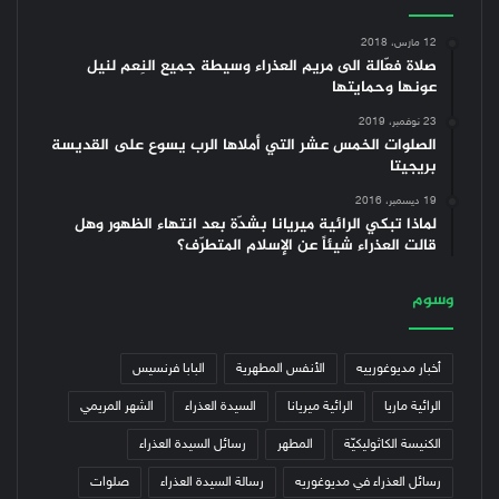
12 مارس، 2018
صلاة فعّالة الى مريم العذراء وسيطة جميع النِعم لنيل
عونها وحمايتها
23 نوفمبر، 2019
الصلوات الخمس عشر التي أملاها الرب يسوع على القديسة
بريجيتا
19 ديسمبر، 2016
لماذا تبكي الرائية ميريانا بشدّة بعد انتهاء الظهور وهل
قالت العذراء شيئاً عن الإسلام المتطرّف؟
وسوم
أخبار مديوغورييه
الأنفس المطهرية
البابا فرنسيس
الرائية ماريا
الرائية ميريانا
السيدة العذراء
الشهر المريمي
الكنيسة الكاثوليكيّة
المطهر
رسائل السيدة العذراء
رسائل العذراء في مديوغوريه
رسالة السيدة العذراء
صلوات