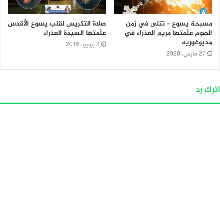
مسبحة يسوع – تتلى في زمن
صلاة التكريس لقلب يسوع الأقدس
الصوم علّمتها مريم العذراء في
علّمتها السيدة العذراء
مديوغوريه
2 يونيو، 2016
27 مارس، 2020
اترك رد