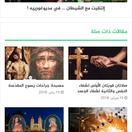
إلتقيت مع الشيطان ... في مديوغورييه !
مقالات ذات صلة
صلاتان قويّتان الأولى لشفاء
مسبحة جراحات يسوع المقدّسة
النفس والثانية لشفاء الجسد
15 يناير، 2016
15 فبراير، 2018