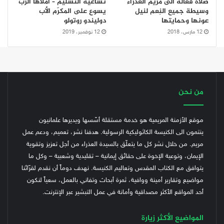
صلاة فعّالة الى مريم العذراء
تساعية التسليم – أملاها الرب
وسيطة جميع النِعم لنيل
يسوع على المكرّم الأب
عونها وحمايتها
دوليندو روتولو
12 مارس، 2018
12 نوفمبر، 2019
من نحن
موقع الأزمنة المريمية هو خدمة مستقلة أسّسها ويديرها علمانيون
ينتمون الى الكنيسة الكاثوليكية الرسولية. هدفنا نشر، تعميم، ودعم عمل
مريم. من خلال نشر كل ما يتعلّق بالسيدة العذراء من أجل تعزيز وتقوية
الإيمان، وتوعية الإخوة على حقائق إيمانية – تقليدية وشعبية – وكل ما
يتوافق مع الكتاب المقدس وتعاليم الكنيسة.
نهدف دوماً أن نقدم لقرّائنا
مواضيع وتقارير أمينة ووافية، ثمرة أبحاث وتفاني بالعمل، سعياً لنكون
أحد المواقع الأكثر مصداقية وأمانة في عمل التبشير عبر الإنترنت.
المواضيع الأكثر زيارة