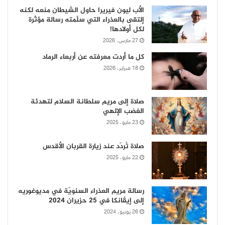
الأب ليون فيريرا حاول الشيطان منعه لكنه
إلتقى بالعذراء التي سلّمته رسالة مؤثّرة
لكل أولادها!
27 مارس، 2026
كل ما أردت معرفته عن أربعاء الرماد
18 فبراير، 2026
صلاة إلى مريم سلطانة السلام لتهدئة
الغضب الإلهي
23 مايو، 2025
صلاة تُردّد عند زيارة القربان الأقدس
22 مايو، 2025
رسالة مريم العذراء السنويّة في مديوغوريه
إلى إيڤانكا في 25 حزيران 2024
26 يونيو، 2024