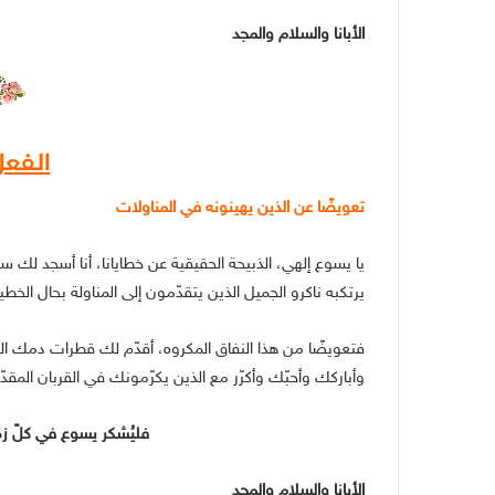
الأبانا والسلام والمجد
الفع
تعويضًا عن الذين يهينونه في المناولات
يا يسوع إلهي، الذبيحة الحقيقية عن خطايانا، أنا أسجد لك س
يرتكبه ناكرو الجميل الذين يتقدّمون إلى المناولة بحال الخطيئ
فتعويضًا من هذا النفاق المكروه، أقدّم لك قطرات دمك ا
وأباركك وأحبّك وأكرّر مع الذين يكرّمونك في القربان المقدّس
فليُشكر يسوع في كلّ 
الأبانا والسلام والمجد