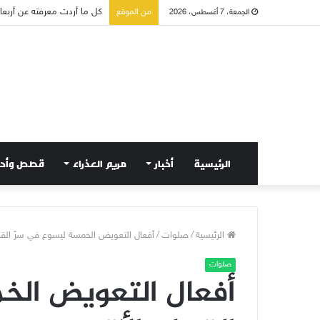
كل ما أردت معرفته عن أربعاء 
من الموقع
الجمعة، 7 أغسطس، 2026
الرئيسية
أخبار
مريم العذراء
قصص وأح
الرئيسية
/
صلوات
/
أفعال التعويض الخمسة ليسوع في سرّ القر
صلوات
أفعال التعويض الخ