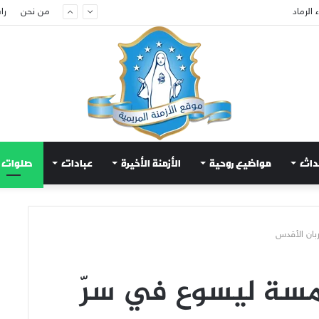
الرماد
من نحن
را
داث
مواضيع روحية
الأزمنة الأخيرة
عبادات
صلوات
بان الأقدس
مسة ليسوع في سرّ