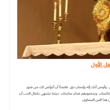
ل الأول
دس، وأومن أنك إله وإنسان حق، قاصدًا أن أعوّض لك من فتور
م كنائسك، وبحضورهم قدام مذابحك، حيثما تشتهي بكمال الحب أن
 هذا المن السماوي.