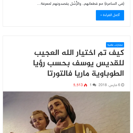
(في السامرة) مع قطعانهم، والرُّسُل يقصدونهم لمعرفة…
أكمل القراءة »
مختارات عالمية
كيف تم اختيار الله العجيب
للقديس يوسف بحسب رؤيا
الطوباوية ماريا فالتورتا
6 مارس، 2018
1
5٬513