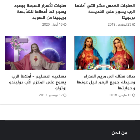
الصلوات الخمس عشر التي أملاها
صلوات الأسرار السبعة ووعود
الرب يسوع على القديسة
يسوع كما أعطاها للقدّيسة
بريجيتا
بريجيتا من السويد
23 نوفمبر، 2019
16 أبريل، 2020
صلاة فعّالة الى مريم العذراء
تساعية التسليم – أملاها الرب
وسيطة جميع النِعم لنيل عونها
يسوع على المكرّم الأب دوليندو
وحمايتها
روتولو
12 مارس، 2018
12 نوفمبر، 2019
من نحن