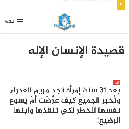
صلاة إلى مريم سلطانة السلام لتهدئة الغضب الإلهي
القائمة
قصيدة الإنسان الإله
أخبار
بعد 31 سنة إمرأة تجد مريم العذراء
وتُخبر الجميع كيف عرَّضَت أمّ يسوع
نفسها للخطر لكي تنقذها وابنها
الرضيع!