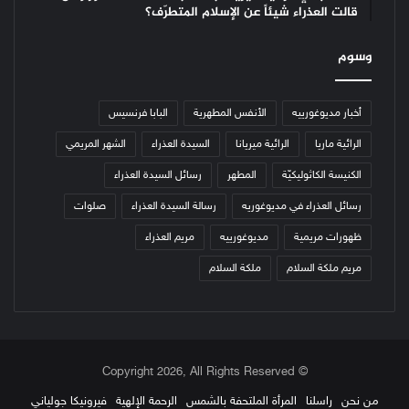
قالت العذراء شيئاً عن الإسلام المتطرّف؟
وسوم
أخبار مديوغورييه
الأنفس المطهرية
البابا فرنسيس
الرائية ماريا
الرائية ميريانا
السيدة العذراء
الشهر المريمي
الكنيسة الكاثوليكيّة
المطهر
رسائل السيدة العذراء
رسائل العذراء في مديوغوريه
رسالة السيدة العذراء
صلوات
ظهورات مريمية
مديوغورييه
مريم العذراء
مريم ملكة السلام
ملكة السلام
© Copyright 2026, All Rights Reserved
من نحن
راسلنا
المرأة الملتحفة بالشمس
الرحمة الإلهية
فيرونيكا جولياني