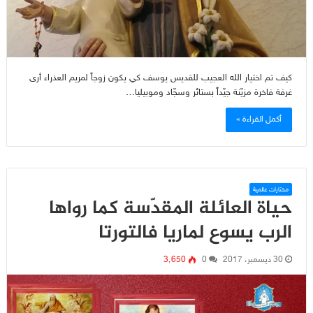
كيف تم اختيار الله العجيب للقديس يوسف كي يكون زوجاً لمريم العذراء أرى
غرفة فاخرة مزيّنة جيّداً بستائر وسجّاد وموبيليا…
أكمل القراءة »
مختارات عالمية
حياة العائلة المقدّسة كما رواها
الرب يسوع لماريا فالتورتا
30 ديسمبر، 2017
0
3٬650