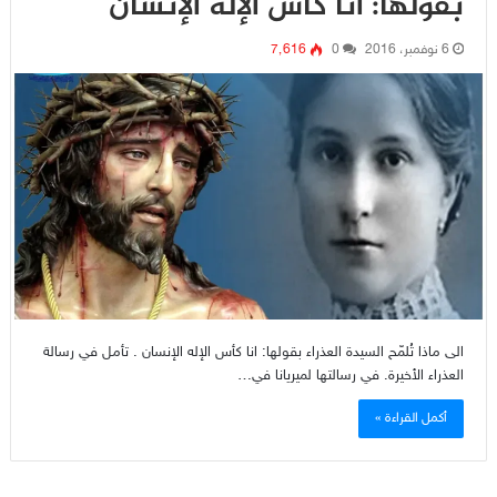
بقولها: انا كأس الإله الإنسان
6 نوفمبر، 2016
0
7٬616
الى ماذا تُلمّح السيدة العذراء بقولها: انا كأس الإله الإنسان . تأمل في رسالة
العذراء الأخيرة. في رسالتها لميريانا في…
أكمل القراءة »