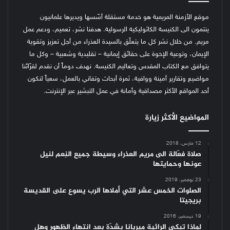
موقع الأزمنة المريمية هو خدمة مستقلة أسّسها ويديرها علمانيون
ينتمون الى الكنيسة الكاثوليكية الرسولية. هدفنا نشر، تعميم، ودعم عمل
مريم. من خلال نشر كل ما يتعلّق بالسيدة العذراء من أجل تعزيز وتقوية
الإيمان، وتوعية الإخوة على حقائق إيمانية – تقليدية وشعبية – وكل ما
يتوافق مع الكتاب المقدس وتعاليم الكنيسة.
نهدف دوماً أن نقدم لقرّائنا
مواضيع وتقارير أمينة ووافية، ثمرة أبحاث وتفاني بالعمل، سعياً لنكون
أحد المواقع الأكثر مصداقية وأمانة في عمل التبشير عبر الإنترنت.
المواضيع الأكثر زيارة
12 مارس، 2018
صلاة فعّالة الى مريم العذراء وسيطة جميع النِعم لنيل
عونها وحمايتها
23 نوفمبر، 2019
الصلوات الخمس عشر التي أملاها الرب يسوع على القديسة
بريجيتا
19 ديسمبر، 2016
لماذا تبكي الرائية ميريانا بشدّة بعد انتهاء الظهور وهل