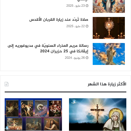
23 مايو، 2025
صلاة تُردّد عند زيارة القربان الأقدس
22 مايو، 2025
رسالة مريم العذراء السنويّة في مديوغوريه إلى
إيڤانكا في 25 حزيران 2024
26 يونيو، 2024
الأكثر زيارة هذا الشهر