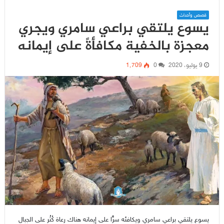
قصص وأحداث
يسوع يلتقي براعي سامري ويجري
معجزة بالخفية مكافأةً على إيمانه
9 يوليو، 2020
0
1٬709
يسوع يلتقي براعي سامري ويكافئه سرًّا على إيمانه هناك رعاة كُثُر على الجبال