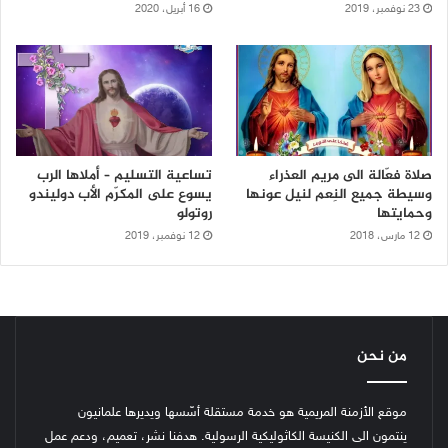
23 نوفمبر، 2019
16 أبريل، 2020
صلاة فعّالة الى مريم العذراء
تساعية التسليم – أملاها الرب
وسيطة جميع النِعم لنيل عونها
يسوع على المكرّم الأب دوليندو
وحمايتها
روتولو
12 مارس، 2018
12 نوفمبر، 2019
من نحن
موقع الأزمنة المريمية هو خدمة مستقلة أسّسها ويديرها علمانيون
ينتمون الى الكنيسة الكاثوليكية الرسولية. هدفنا نشر، تعميم، ودعم عمل