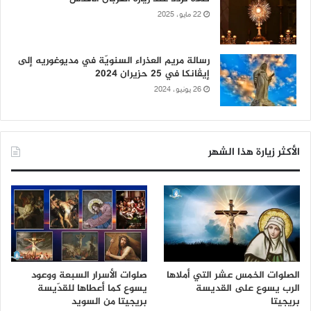
22 مايو، 2025
رسالة مريم العذراء السنويّة في مديوغوريه إلى
إيڤانكا في 25 حزيران 2024
26 يونيو، 2024
الأكثر زيارة هذا الشهر
الصلوات الخمس عشر التي أملاها
صلوات الأسرار السبعة ووعود
الرب يسوع على القديسة
يسوع كما أعطاها للقدّيسة
بريجيتا
بريجيتا من السويد