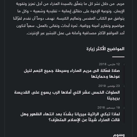
مريم. من خلال نشر كل ما يتعلّق بالسيدة العذراء من أجل تعزيز وتقوية
الإيمان، وتوعية الإخوة على حقائق إيمانية – تقليدية وشعبية – وكل ما
يتوافق مع الكتاب المقدس وتعاليم الكنيسة.
نهدف دوماً أن نقدم لقرّائنا
مواضيع وتقارير أمينة ووافية، ثمرة أبحاث وتفاني بالعمل، سعياً لنكون
أحد المواقع الأكثر مصداقية وأمانة في عمل التبشير عبر الإنترنت.
المواضيع الأكثر زيارة
12 مارس، 2018
صلاة فعّالة الى مريم العذراء وسيطة جميع النِعم لنيل
عونها وحمايتها
23 نوفمبر، 2019
الصلوات الخمس عشر التي أملاها الرب يسوع على القديسة
بريجيتا
19 ديسمبر، 2016
لماذا تبكي الرائية ميريانا بشدّة بعد انتهاء الظهور وهل
قالت العذراء شيئاً عن الإسلام المتطرّف؟
وسوم