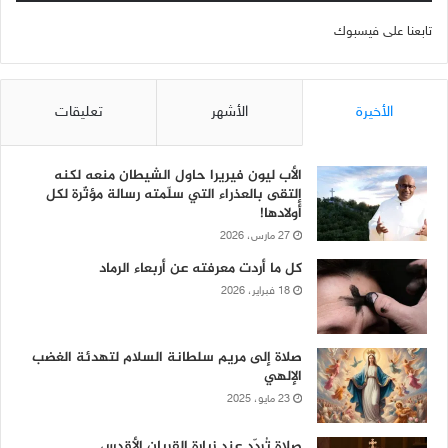
تابعنا على فيسبوك
الأخيرة
الأشهر
تعليقات
الأب ليون فيريرا حاول الشيطان منعه لكنه
إلتقى بالعذراء التي سلّمته رسالة مؤثّرة لكل
أولادها!
27 مارس، 2026
كل ما أردت معرفته عن أربعاء الرماد
18 فبراير، 2026
صلاة إلى مريم سلطانة السلام لتهدئة الغضب
الإلهي
23 مايو، 2025
صلاة تُردّد عند زيارة القربان الأقدس