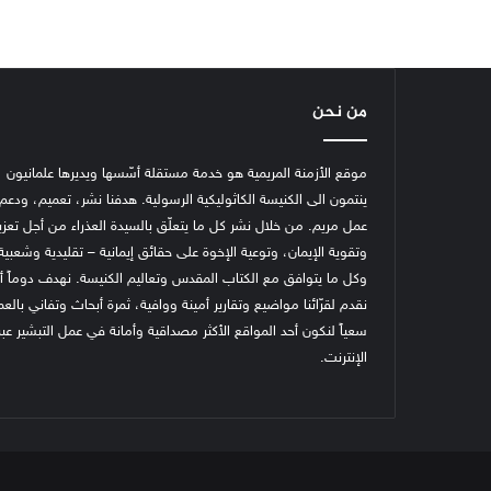
من نحن
موقع الأزمنة المريمية هو خدمة مستقلة أسّسها ويديرها علمانيون
ينتمون الى الكنيسة الكاثوليكية الرسولية. هدفنا نشر، تعميم، ودعم
عمل مريم. من خلال نشر كل ما يتعلّق بالسيدة العذراء من أجل تعزي
وتقوية الإيمان، وتوعية الإخوة على حقائق إيمانية – تقليدية وشعبية
وكل ما يتوافق مع الكتاب المقدس وتعاليم الكنيسة.
نهدف دوماً أ
نقدم لقرّائنا مواضيع وتقارير أمينة ووافية، ثمرة أبحاث وتفاني بالع
سعياً لنكون أحد المواقع الأكثر مصداقية وأمانة في عمل التبشير عبر
الإنترنت.