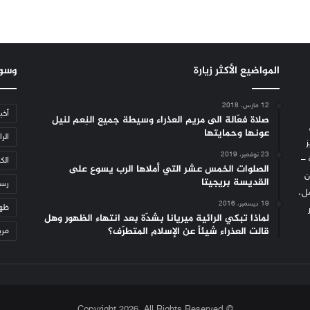
المواضيع الأكثر زيارة
وسو
12 مارس، 2018
أخب
صلاة فعّالة الى مريم العذراء وسيطة جميع النِعم لنيل
عونها وحمايتها
الرا
ز
23 نوفمبر، 2019
 –
الكن
الصلوات الخمس عشر التي أملاها الرب يسوع على
ن
القديسة بريجيتا
رسا
مل،
19 ديسمبر، 2016
ظهو
لماذا تبكي الرائية ميريانا بشدّة بعد انتهاء الظهور وهل
قالت العذراء شيئاً عن الإسلام المتطرّف؟
مري
© Copyright 2026, All Rights Reserved