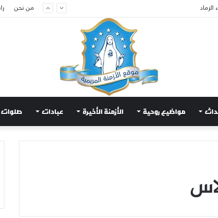
الرماد
من نحن
را
داث
مواضيع روحية
الأزمنة الأخيرة
عبادات
صلوات
اس