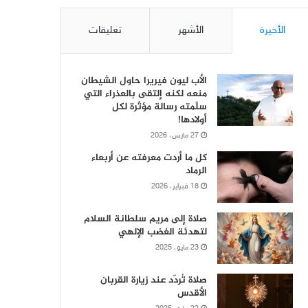
الأخيرة
الأشهر
تعليقات
الأب ليون فيريرا حاول الشيطان
منعه لكنه إلتقى بالعذراء التي
سلّمته رسالة مؤثّرة لكل
أولادها!
27 مارس، 2026
كل ما أردت معرفته عن أربعاء
الرماد
18 فبراير، 2026
صلاة إلى مريم سلطانة السلام
لتهدئة الغضب الإلهي
23 مايو، 2025
صلاة تُردّد عند زيارة القربان
الأقدس