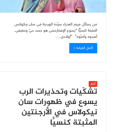
من رسائل مريم العذراء سيّدة الوردية في سان نيكولاس
المثبتة كنسيًّا “يسوع الإفخارستي هو جسد حيّ وحقيقي.
أعبدوه وأحبّوه”. “أولادي،…
أكمل القراءة »
أخبار
تشكّيات وتحذيرات الرب
يسوع في ظهورات سان
نيكولاس في الأرجنتين
المثبتة كنسيًّا