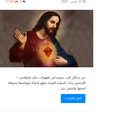
12 مارس، 2021
0
2٬197
من رسائل الرب يسوع في ظهورات سان نيكولاس –
الأرجنتين بدأت السيّدة العذراء تظهر لامرأة متواضعة بسيطة
اسمها غلاديس دي…
أكمل القراءة »