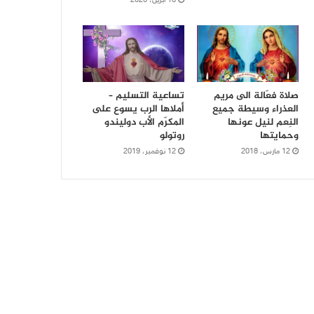
16 أبريل، 2020
صلاة فعّالة الى مريم
تساعية التسليم –
العذراء وسيطة جميع
أملاها الرب يسوع على
النِعم لنيل عونها
المكرّم الأب دوليندو
وحمايتها
روتولو
12 مارس، 2018
12 نوفمبر، 2019