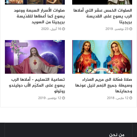
الصلوات الخمس عشر التي أملاها
صلوات الأسرار السبعة ووعود
الرب يسوع على القديسة
يسوع كما أعطاها للقدّيسة
بريجيتا
بريجيتا من السويد
23 نوفمبر، 2019
16 أبريل، 2020
صلاة فعّالة الى مريم العذراء
تساعية التسليم – أملاها الرب
وسيطة جميع النِعم لنيل عونها
يسوع على المكرّم الأب دوليندو
وحمايتها
روتولو
12 مارس، 2018
12 نوفمبر، 2019
من نحن