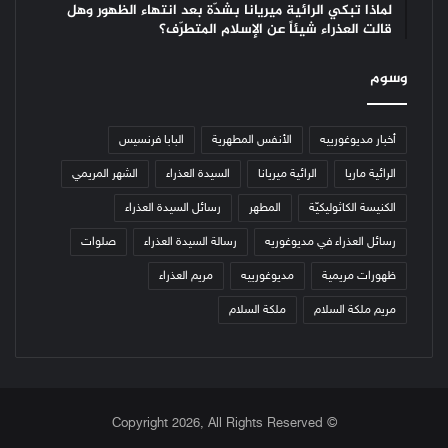
لماذا تبكي الرائية ميريانا بشدّة بعد انتهاء الظهور وهل
قالت العذراء شيئاً عن الإسلام المتطرّف؟
وسوم
أخبار مديوغورييه
الأنفس المطهرية
البابا فرنسيس
الرائية ماريا
الرائية ميريانا
السيدة العذراء
الشهر المريمي
الكنيسة الكاثوليكيّة
المطهر
رسائل السيدة العذراء
رسائل العذراء في مديوغوريه
رسالة السيدة العذراء
صلوات
ظهورات مريمية
مديوغورييه
مريم العذراء
مريم ملكة السلام
ملكة السلام
© Copyright 2026, All Rights Reserved