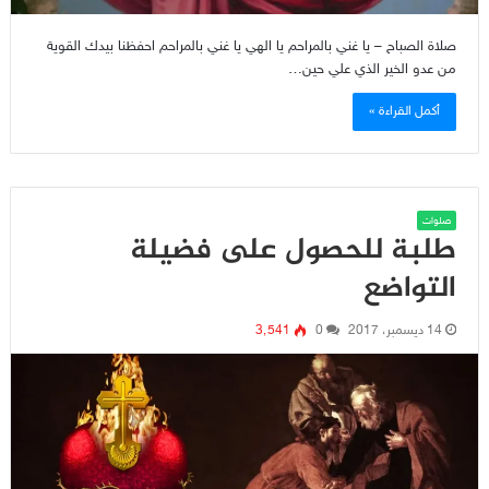
صلاة الصباح – يا غني بالمراحم يا الهي يا غني بالمراحم احفظنا بيدك القوية
من عدو الخير الذي علي حين…
أكمل القراءة »
صلوات
طلبة للحصول على فضيلة
التواضع
14 ديسمبر، 2017
0
3٬541