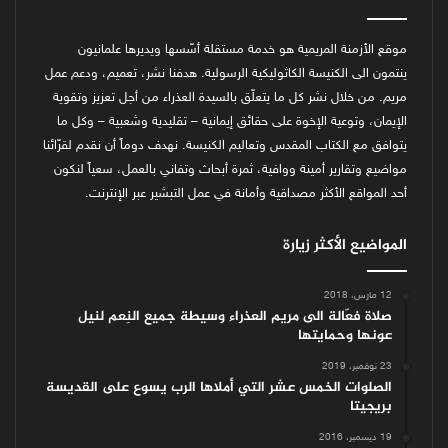
موقع الأزمنة المريمية هو خدمة مستقلة أسّسها ويديرها علمانيون
ينتمون الى الكنيسة الكاثوليكية الرسولية. هدفنا نشر، تعميم، ودعم عمل
مريم. من خلال نشر كل ما يتعلّق بالسيدة العذراء من أجل تعزيز وتقوية
الإيمان، وتوعية الإخوة على حقائق إيمانية – تقليدية وشعبية – وكل ما
يتوافق مع الكتاب المقدس وتعاليم الكنيسة.
نهدف دوماً أن نقدم لقرّائنا
مواضيع وتقارير أمينة ووافية، ثمرة أبحاث وتفاني بالعمل، سعياً لنكون
أحد المواقع الأكثر مصداقية وأمانة في عمل التبشير عبر الإنترنت.
المواضيع الأكثر زيارة
12 مارس، 2018
صلاة فعّالة الى مريم العذراء وسيطة جميع النِعم لنيل
عونها وحمايتها
23 نوفمبر، 2019
الصلوات الخمس عشر التي أملاها الرب يسوع على القديسة
بريجيتا
19 ديسمبر، 2016