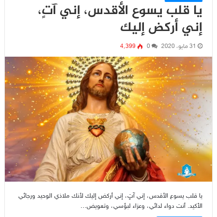
يا قلب يسوع الأقدس، إني آتٍ،
إني أركض إليك
31 مايو، 2020
0
4٬399
يا قلب يسوع الأقدس، إني آتٍ، إني أركض إليك لأنك ملاذي الوحيد ورجائي
الأكيد. أنت دواء لدائي، وعزاء لبؤسي، وتعويض…