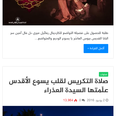
طلبة للحصول على فضيلة التواضع للكاردينال رفائيل ميري دل فال أمين سر
البابا القديس بيوس العاشر يا يسوع الوديع والمتواضع…
أكمل القراءة »
صلوات
صلاة التكريس لقلب يسوع الأقدس
علّمتها السيدة العذراء
2 يونيو، 2016
0
13٬964