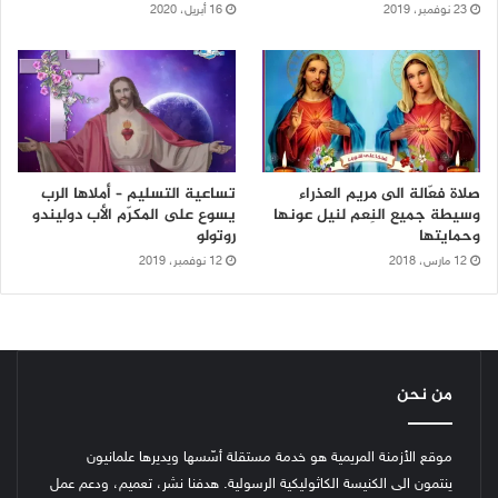
23 نوفمبر، 2019
16 أبريل، 2020
صلاة فعّالة الى مريم العذراء
تساعية التسليم – أملاها الرب
وسيطة جميع النِعم لنيل عونها
يسوع على المكرّم الأب دوليندو
وحمايتها
روتولو
12 مارس، 2018
12 نوفمبر، 2019
من نحن
موقع الأزمنة المريمية هو خدمة مستقلة أسّسها ويديرها علمانيون
ينتمون الى الكنيسة الكاثوليكية الرسولية. هدفنا نشر، تعميم، ودعم عمل