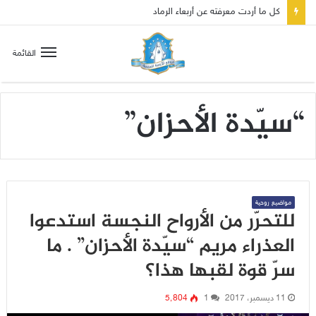
كل ما أردت معرفته عن أربعاء الرماد
القائمة
“سيّدة الأحزان”
مواضيع روحية
للتحرّر من الأرواح النجسة استدعوا
العذراء مريم “سيّدة الأحزان” . ما
سرّ قوة لقبها هذا؟
11 ديسمبر، 2017
1
5٬804