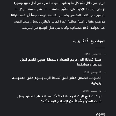
مريم. من خلال نشر كل ما يتعلّق بالسيدة العذراء من أجل تعزيز وتقوية
الإيمان، وتوعية الإخوة على حقائق إيمانية – تقليدية وشعبية – وكل ما
يتوافق مع الكتاب المقدس وتعاليم الكنيسة.
نهدف دوماً أن نقدم لقرّائنا
مواضيع وتقارير أمينة ووافية، ثمرة أبحاث وتفاني بالعمل، سعياً لنكون
أحد المواقع الأكثر مصداقية وأمانة في عمل التبشير عبر الإنترنت.
المواضيع الأكثر زيارة
12 مارس، 2018
صلاة فعّالة الى مريم العذراء وسيطة جميع النِعم لنيل
عونها وحمايتها
23 نوفمبر، 2019
الصلوات الخمس عشر التي أملاها الرب يسوع على القديسة
بريجيتا
19 ديسمبر، 2016
لماذا تبكي الرائية ميريانا بشدّة بعد انتهاء الظهور وهل
قالت العذراء شيئاً عن الإسلام المتطرّف؟
وسوم