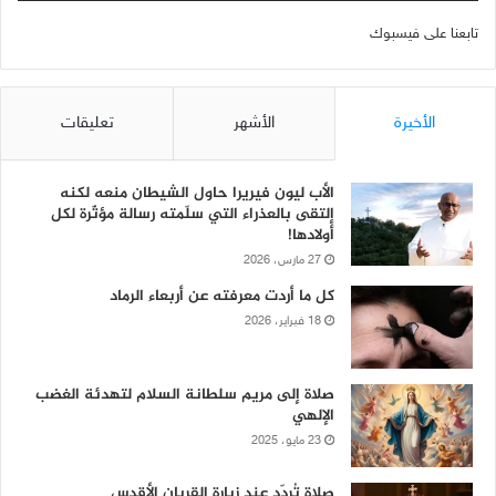
تابعنا على فيسبوك
الأخيرة
الأشهر
تعليقات
الأب ليون فيريرا حاول الشيطان منعه لكنه
إلتقى بالعذراء التي سلّمته رسالة مؤثّرة لكل
أولادها!
27 مارس، 2026
كل ما أردت معرفته عن أربعاء الرماد
18 فبراير، 2026
صلاة إلى مريم سلطانة السلام لتهدئة الغضب
الإلهي
23 مايو، 2025
صلاة تُردّد عند زيارة القربان الأقدس