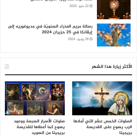
22 مايو، 2025
رسالة مريم العذراء السنويّة في مديوغوريه إلى
إيڤانكا في 25 حزيران 2024
26 يونيو، 2024
الأكثر زيارة هذا الشهر
الصلوات الخمس عشر التي أملاها
صلوات الأسرار السبعة ووعود
الرب يسوع على القديسة
يسوع كما أعطاها للقدّيسة
بريجيتا
بريجيتا من السويد