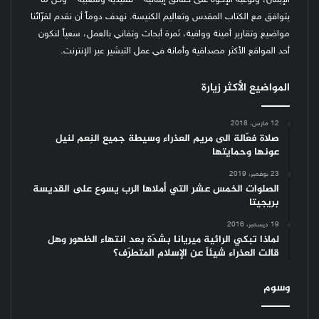
الإيمان، وتوعية الإخوة على حقائق إيمانية – تقليدية وشعبية – وكل ما
يتوافق مع الكتاب المقدس وتعاليم الكنيسة.
نهدف دوماً أن نقدم لقرّائنا
مواضيع وتقارير أمينة ووافية، ثمرة أبحاث وتفاني بالعمل، سعياً لنكون
أحد المواقع الأكثر مصداقية وأمانة في عمل التبشير عبر الإنترنت.
المواضيع الأكثر زيارة
12 مارس، 2018
صلاة فعّالة الى مريم العذراء وسيطة جميع النِعم لنيل
عونها وحمايتها
23 نوفمبر، 2019
الصلوات الخمس عشر التي أملاها الرب يسوع على القديسة
بريجيتا
19 ديسمبر، 2016
لماذا تبكي الرائية ميريانا بشدّة بعد انتهاء الظهور وهل
قالت العذراء شيئاً عن الإسلام المتطرّف؟
وسوم