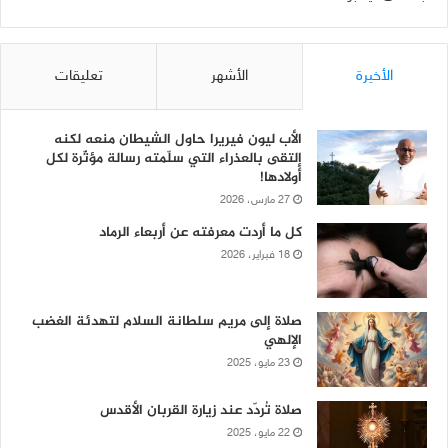
الأخيرة
الأشهر
تعليقات
الأب ليون فيريرا حاول الشيطان منعه لكنه
إلتقى بالعذراء التي سلّمته رسالة مؤثّرة لكل
أولادها!
27 مارس، 2026
كل ما أردت معرفته عن أربعاء الرماد
18 فبراير، 2026
صلاة إلى مريم سلطانة السلام لتهدئة الغضب
الإلهي
23 مايو، 2025
صلاة تُردّد عند زيارة القربان الأقدس
22 مايو، 2025