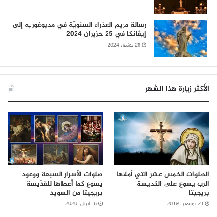
رسالة مريم العذراء السنويّة في مديوغوريه إلى
إيڤانكا في 25 حزيران 2024
26 يونيو، 2024
الأكثر زيارة هذا الشهر
الصلوات الخمس عشر التي أملاها
صلوات الأسرار السبعة ووعود
الرب يسوع على القديسة
يسوع كما أعطاها للقدّيسة
بريجيتا
بريجيتا من السويد
23 نوفمبر، 2019
16 أبريل، 2020