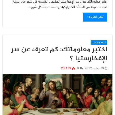
اختبر معلوماتك حول سر الإفخارستيا تخصّص الكنيسة كل شهر من السنة
لعبادة معينة من العقائد الكاثوليكية؛ وتستند عبادة كل شهر…
أكمل القراءة »
أسئلة واختبارات
اختبر معلوماتك: كم تعرف عن سر
الإفخارستيا ؟
19 يوليو، 2017
0
23٬139