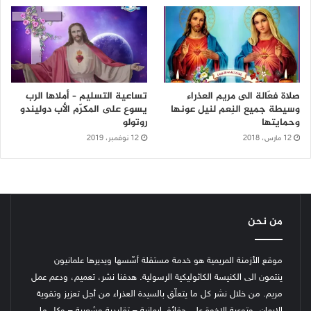
صلاة فعّالة الى مريم العذراء
تساعية التسليم – أملاها الرب
وسيطة جميع النِعم لنيل عونها
يسوع على المكرّم الأب دوليندو
وحمايتها
روتولو
12 مارس، 2018
12 نوفمبر، 2019
من نحن
موقع الأزمنة المريمية هو خدمة مستقلة أسّسها ويديرها علمانيون
ينتمون الى الكنيسة الكاثوليكية الرسولية. هدفنا نشر، تعميم، ودعم عمل
مريم. من خلال نشر كل ما يتعلّق بالسيدة العذراء من أجل تعزيز وتقوية