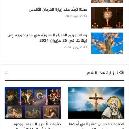
صلاة تُردّد عند زيارة القربان الأقدس
22 مايو، 2025
رسالة مريم العذراء السنويّة في مديوغوريه إلى
إيڤانكا في 25 حزيران 2024
26 يونيو، 2024
الأكثر زيارة هذا الشهر
الصلوات الخمس عشر التي أملاها
صلوات الأسرار السبعة ووعود