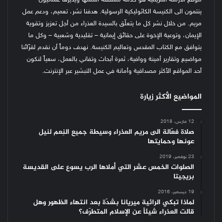
ينتمون الى الكنيسة الكاثوليكية الرسولية. هدفنا نشر، تعميم، ودعم عمل
مريم. من خلال نشر كل ما يتعلّق بالسيدة العذراء من أجل تعزيز وتقوية
الإيمان، وتوعية الإخوة على حقائق إيمانية – تقليدية وشعبية – وكل ما
يتوافق مع الكتاب المقدس وتعاليم الكنيسة.
نهدف دوماً أن نقدم لقرّائنا
مواضيع وتقارير أمينة ووافية، ثمرة أبحاث وتفاني بالعمل، سعياً لنكون
أحد المواقع الأكثر مصداقية وأمانة في عمل التبشير عبر الإنترنت.
المواضيع الأكثر زيارة
12 مارس، 2018
صلاة فعّالة الى مريم العذراء وسيطة جميع النِعم لنيل
عونها وحمايتها
23 نوفمبر، 2019
الصلوات الخمس عشر التي أملاها الرب يسوع على القديسة
بريجيتا
19 ديسمبر، 2016
لماذا تبكي الرائية ميريانا بشدّة بعد انتهاء الظهور وهل
قالت العذراء شيئاً عن الإسلام المتطرّف؟