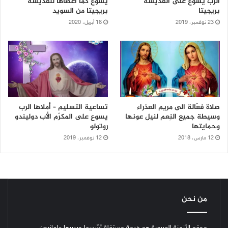
الرب يسوع على القديسة
يسوع كما أعطاها للقدّيسة
بريجيتا
بريجيتا من السويد
23 نوفمبر، 2019
16 أبريل، 2020
صلاة فعّالة الى مريم العذراء
تساعية التسليم – أملاها الرب
وسيطة جميع النِعم لنيل عونها
يسوع على المكرّم الأب دوليندو
وحمايتها
روتولو
12 مارس، 2018
12 نوفمبر، 2019
من نحن
موقع الأزمنة المريمية هو خدمة مستقلة أسّسها ويديرها علمانيون