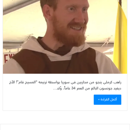
راهب كرملي ينجو من محاربين في سوريا بواسطة ترنيمه “المسيح قام”! الأخ
ديفيد جونسون البالغ من العمر 34 عاماً، وُلد…
أكمل القراءة »