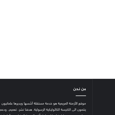
من نحن
موقع الأزمنة المريمية هو خدمة مستقلة أسّسها ويديرها علمانيون
ينتمون الى الكنيسة الكاثوليكية الرسولية. هدفنا نشر، تعميم، ودعم