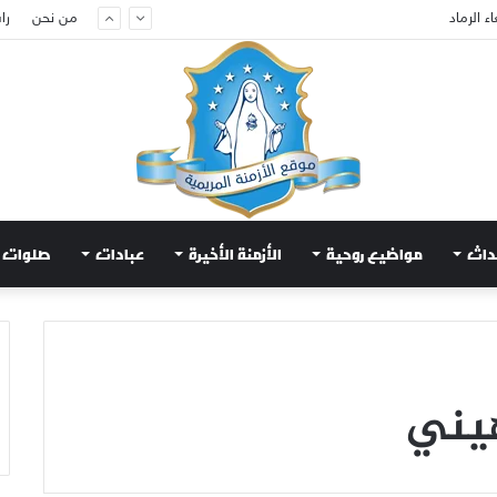
ء الرماد
من نحن
را
داث
مواضيع روحية
الأزمنة الأخيرة
عبادات
صلوات
هيني