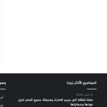
المواضيع الأكثر زيارة
وسو
12 مارس، 2018
أخب
صلاة فعّالة الى مريم العذراء وسيطة جميع النِعم لنيل
عونها وحمايتها
الرا