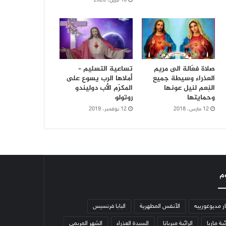
16 أبريل، 2020
صلاة فعّالة الى مريم
تساعية التسليم –
العذراء وسيطة جميع
أملاها الرب يسوع على
النِعم لنيل عونها
المكرّم الأب دوليندو
وحمايتها
روتولو
12 مارس، 2018
12 نوفمبر، 2019
م
ار مديوغورييه
الأنفس المطهرية
البابا فرنسيس
ئية ماريا
الرائية ميريانا
السيدة العذراء
الشهر المريمي