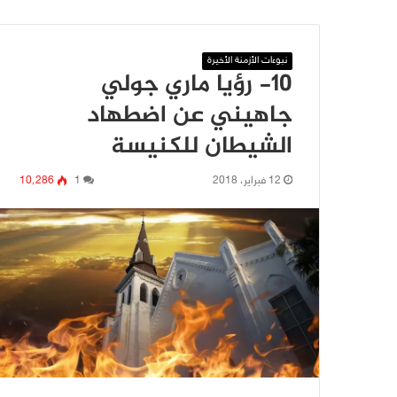
نبوءات الأزمنة الأخيرة
10- رؤيا ماري جولي
جاهيني عن اضطهاد
الشيطان للكنيسة
12 فبراير، 2018
1
10٬286