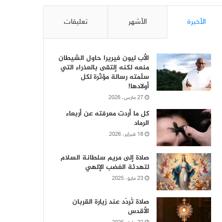
الأخيرة
الأشهر
تعليقات
الأب ليون فيريرا حاول الشيطان
منعه لكنه إلتقى بالعذراء التي
سلّمته رسالة مؤثّرة لكل
أولادها!
27 مارس، 2026
كل ما أردت معرفته عن أربعاء
الرماد
18 فبراير، 2026
صلاة إلى مريم سلطانة السلام
لتهدئة الغضب الإلهي
23 مايو، 2025
صلاة تُردّد عند زيارة القربان
الأقدس