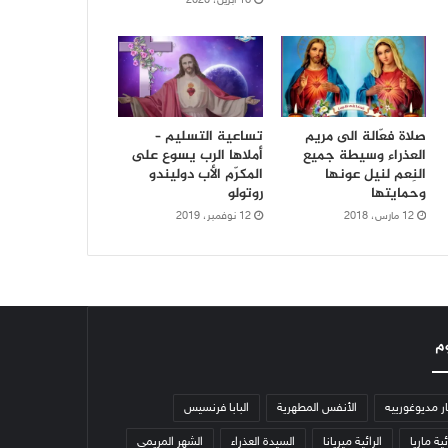
16 أبريل، 2020
صلاة فعّالة الى مريم
تساعية التسليم –
العذراء وسيطة جميع
أملاها الرب يسوع على
النِعم لنيل عونها
المكرّم الأب دوليندو
وحمايتها
روتولو
12 مارس، 2018
12 نوفمبر، 2019
م
ار مديوغورييه
الأنفس المطهرية
البابا فرنسيس
ئية ماريا
الرائية ميريانا
السيدة العذراء
الشهر المريمي