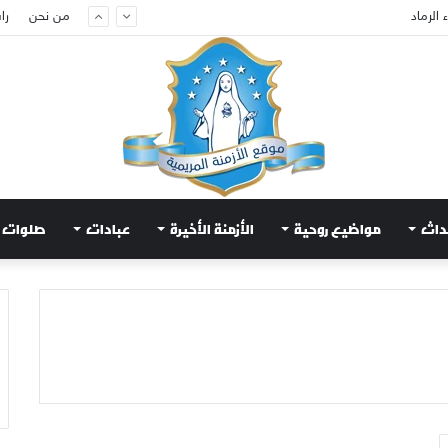
الرماد
من نحن
را
داث
مواضيع روحية
الأزمنة الأخيرة
عبادات
صلوات