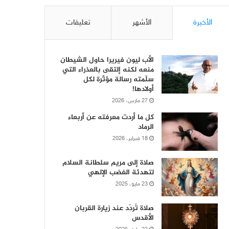
الأخيرة
الأشهر
تعليقات
الأب ليون فيريرا حاول الشيطان
منعه لكنه إلتقى بالعذراء التي
سلّمته رسالة مؤثّرة لكل
أولادها!
27 مارس، 2026
كل ما أردت معرفته عن أربعاء
الرماد
18 فبراير، 2026
صلاة إلى مريم سلطانة السلام
لتهدئة الغضب الإلهي
23 مايو، 2025
صلاة تُردّد عند زيارة القربان
الأقدس