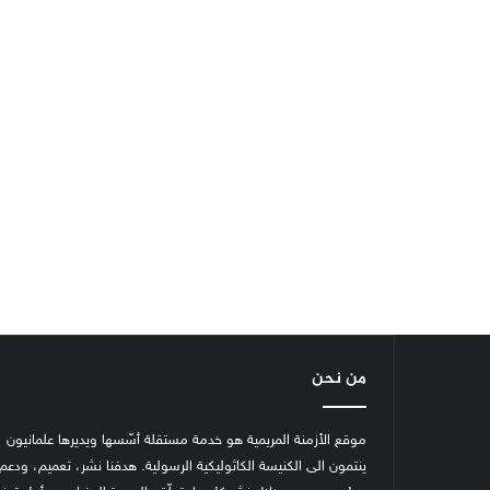
من نحن
موقع الأزمنة المريمية هو خدمة مستقلة أسّسها ويديرها علمانيون
ينتمون الى الكنيسة الكاثوليكية الرسولية. هدفنا نشر، تعميم، ودعم