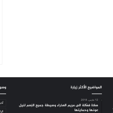
المواضيع الأكثر زيارة
وسو
12 مارس، 2018
أخب
صلاة فعّالة الى مريم العذراء وسيطة جميع النِعم لنيل
عونها وحمايتها
الرا