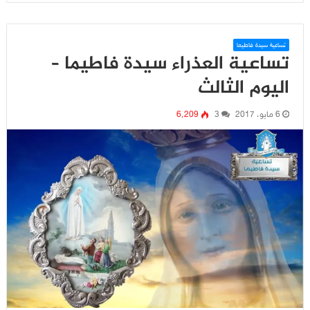
تساعية سيدة فاطيما
تساعية العذراء سيدة فاطيما –
اليوم الثالث
6 مايو، 2017
3
6٬209