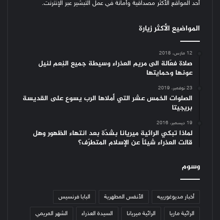
أحد المواقع الأكثر مصداقية وأمانة في عمل التبشير عبر الإنترنت.
المواضيع الأكثر زيارة
12 مارس، 2018
صلاة فعّالة الى مريم العذراء وسيطة جميع النِعم لنيل
عونها وحمايتها
23 نوفمبر، 2019
الصلوات الخمس عشر التي أملاها الرب يسوع على القديسة
بريجيتا
19 ديسمبر، 2016
لماذا تبكي الرائية ميريانا بشدّة بعد انتهاء الظهور وهل
قالت العذراء شيئاً عن الإسلام المتطرّف؟
وسوم
أخبار مديوغورييه
الأنفس المطهرية
البابا فرنسيس
الرائية ماريا
الرائية ميريانا
السيدة العذراء
الشهر المريمي