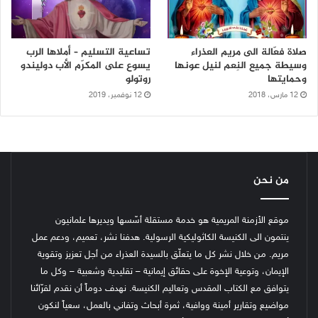
صلاة فعّالة الى مريم العذراء
تساعية التسليم – أملاها الرب
وسيطة جميع النِعم لنيل عونها
يسوع على المكرّم الأب دوليندو
وحمايتها
روتولو
12 مارس، 2018
12 نوفمبر، 2019
من نحن
موقع الأزمنة المريمية هو خدمة مستقلة أسّسها ويديرها علمانيون
ينتمون الى الكنيسة الكاثوليكية الرسولية. هدفنا نشر، تعميم، ودعم عمل
مريم. من خلال نشر كل ما يتعلّق بالسيدة العذراء من أجل تعزيز وتقوية
الإيمان، وتوعية الإخوة على حقائق إيمانية – تقليدية وشعبية – وكل ما
يتوافق مع الكتاب المقدس وتعاليم الكنيسة.
نهدف دوماً أن نقدم لقرّائنا
مواضيع وتقارير أمينة ووافية، ثمرة أبحاث وتفاني بالعمل، سعياً لنكون