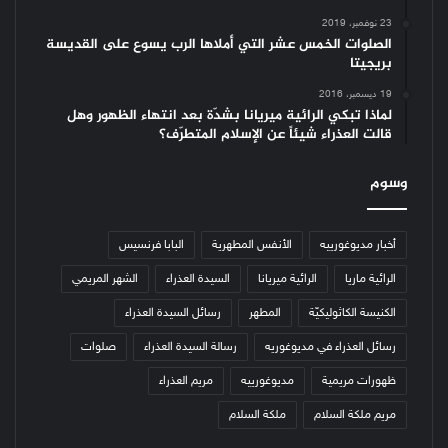
23 نوفمبر، 2019
الصلوات الخمس عشر التي أملاها الرب يسوع على القديسة
بريجيتا
19 ديسمبر، 2016
لماذا تبكي الرائية ميريانا بشدّة بعد انتهاء الظهور وهل
قالت العذراء شيئاً عن الإسلام المتطرّف؟
وسوم
أخبار مديوغورييه
الأنفس المطهرية
البابا فرنسيس
الرائية ماريا
الرائية ميريانا
السيدة العذراء
الشهر المريمي
الكنيسة الكاثوليكيّة
المطهر
رسائل السيدة العذراء
رسائل العذراء في مديوغوريه
رسالة السيدة العذراء
صلوات
ظهورات مريمية
مديوغورييه
مريم العذراء
مريم ملكة السلام
ملكة السلام