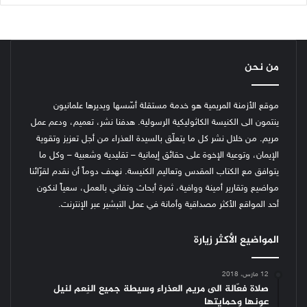
من نحن
موقع الأزمنة المريمية هو خدمة مستقلة أسّسها ويديرها علمانيون
ينتمون الى الكنيسة الكاثوليكية الرسولية. هدفنا نشر، تعميم، ودعم عمل
مريم. من خلال نشر كل ما يتعلّق بالسيدة العذراء من أجل تعزيز وتقوية
الإيمان، وتوعية الإخوة على حقائق إيمانية – تقليدية وشعبية – وكل ما
يتوافق مع الكتاب المقدس وتعاليم الكنيسة.
نهدف دوماً أن نقدم لقرّائنا
مواضيع وتقارير أمينة ووافية، ثمرة أبحاث وتفاني بالعمل، سعياً لنكون
أحد المواقع الأكثر مصداقية وأمانة في عمل التبشير عبر الإنترنت.
المواضيع الأكثر زيارة
12 مارس، 2018
صلاة فعّالة الى مريم العذراء وسيطة جميع النِعم لنيل
عونها وحمايتها