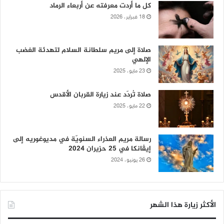
كل ما أردت معرفته عن أربعاء الرماد
18 فبراير، 2026
صلاة إلى مريم سلطانة السلام لتهدئة الغضب
الإلهي
23 مايو، 2025
صلاة تُردّد عند زيارة القربان الأقدس
22 مايو، 2025
رسالة مريم العذراء السنويّة في مديوغوريه إلى
إيڤانكا في 25 حزيران 2024
26 يونيو، 2024
الأكثر زيارة هذا الشهر