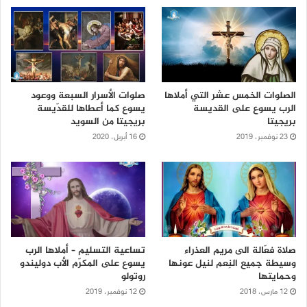
الصلوات الخمس عشر التي أملاها
صلوات الأسرار السبعة ووعود
الرب يسوع على القديسة
يسوع كما أعطاها للقدّيسة
بريجيتا
بريجيتا من السويد
23 نوفمبر، 2019
16 أبريل، 2020
صلاة فعّالة الى مريم العذراء
تساعية التسليم – أملاها الرب
وسيطة جميع النِعم لنيل عونها
يسوع على المكرّم الأب دوليندو
وحمايتها
روتولو
12 مارس، 2018
12 نوفمبر، 2019