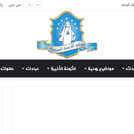
من نحن
را
داث
مواضيع روحية
الأزمنة الأخيرة
عبادات
صلوات