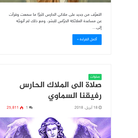
التعرّف من جديد على ملاكي الحارس كثيرًا ما سمعت وقرأت
عن مساعدة الملائكة الحرّاس للبشر، ومع ذلك لم أتوجّه
إلى…
أكمل القراءة »
صلوات
صلاة الى الملاك الحارس
رفيقنا السماوي
18 أبريل، 2018
1
25٬811