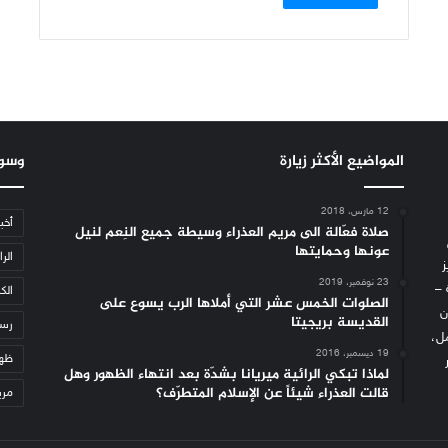
المواضيع الأكثر زيارة
وسو
12 مارس، 2018
أخب
صلاة فعّالة الى مريم العذراء وسيطة جميع النِعم لنيل
عونها وحمايتها
الرا
ز
23 نوفمبر، 2019
 –
الكن
الصلوات الخمس عشر التي أملاها الرب يسوع على
ن
القديسة بريجيتا
رسا
مل،
19 ديسمبر، 2016
ظهو
لماذا تبكي الرائية ميريانا بشدّة بعد انتهاء الظهور وهل
قالت العذراء شيئاً عن الإسلام المتطرّف؟
مري