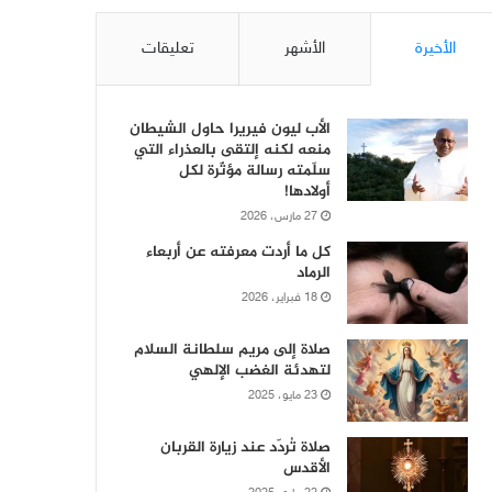
الأخيرة
الأشهر
تعليقات
الأب ليون فيريرا حاول الشيطان
منعه لكنه إلتقى بالعذراء التي
سلّمته رسالة مؤثّرة لكل
أولادها!
27 مارس، 2026
كل ما أردت معرفته عن أربعاء
الرماد
18 فبراير، 2026
صلاة إلى مريم سلطانة السلام
لتهدئة الغضب الإلهي
23 مايو، 2025
صلاة تُردّد عند زيارة القربان
الأقدس