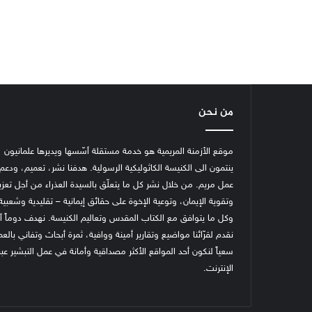
من نحن
موقع الأزمنة المريمية هو خدمة مستقلة أسّسها ويديرها علمانيون
ينتمون الى الكنيسة الكاثوليكية الرسولية. هدفنا نشر، تعميم، ودعم
عمل مريم. من خلال نشر كل ما يتعلّق بالسيدة العذراء من أجل تعزي
وتقوية الإيمان، وتوعية الإخوة على حقائق إيمانية – تقليدية وشعبية
وكل ما يتوافق مع الكتاب المقدس وتعاليم الكنيسة.
نهدف دوماً أ
نقدم لقرّائنا مواضيع وتقارير أمينة ووافية، ثمرة أبحاث وتفاني بالع
سعياً لنكون أحد المواقع الأكثر مصداقية وأمانة في عمل التبشير عبر
الإنترنت.