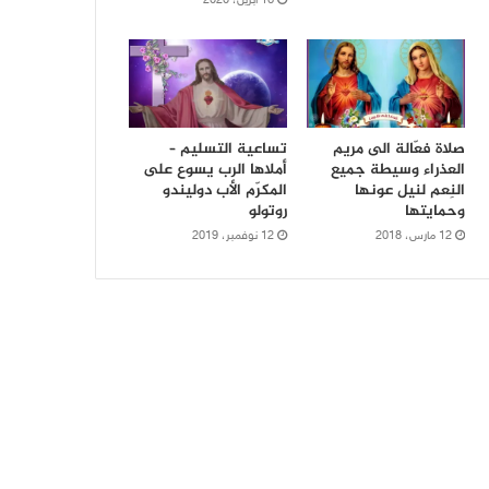
16 أبريل، 2020
صلاة فعّالة الى مريم
تساعية التسليم –
العذراء وسيطة جميع
أملاها الرب يسوع على
النِعم لنيل عونها
المكرّم الأب دوليندو
وحمايتها
روتولو
12 مارس، 2018
12 نوفمبر، 2019