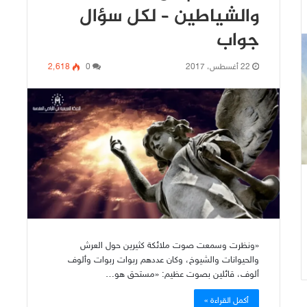
والشياطين – لكل سؤال
جواب
22 أغسطس، 2017
0
2٬618
«ونظرت وسمعت صوت ملائكة كثيرين حول العرش
والحيوانات والشيوخ، وكان عددهم ربوات ربوات وألوف
ألوف، قائلين بصوت عظيم: «مستحق هو…
أكمل القراءة »