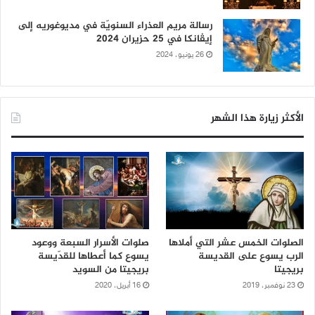
رسالة مريم العذراء السنويّة في مديوغوريه إلى
إيڤانكا في 25 حزيران 2024
26 يونيو، 2024
الأكثر زيارة هذا الشهر
الصلوات الخمس عشر التي أملاها
صلوات الأسرار السبعة ووعود
الرب يسوع على القديسة
يسوع كما أعطاها للقدّيسة
بريجيتا
بريجيتا من السويد
23 نوفمبر، 2019
16 أبريل، 2020