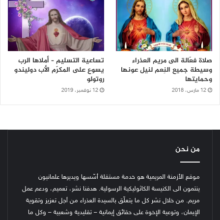
صلاة فعّالة الى مريم العذراء
تساعية التسليم – أملاها الرب
وسيطة جميع النِعم لنيل عونها
يسوع على المكرّم الأب دوليندو
وحمايتها
روتولو
12 مارس، 2018
12 نوفمبر، 2019
من نحن
موقع الأزمنة المريمية هو خدمة مستقلة أسّسها ويديرها علمانيون
ينتمون الى الكنيسة الكاثوليكية الرسولية. هدفنا نشر، تعميم، ودعم عمل
مريم. من خلال نشر كل ما يتعلّق بالسيدة العذراء من أجل تعزيز وتقوية
الإيمان، وتوعية الإخوة على حقائق إيمانية – تقليدية وشعبية – وكل ما