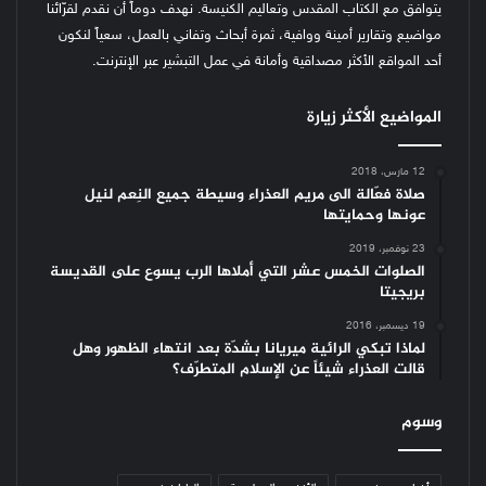
يتوافق مع الكتاب المقدس وتعاليم الكنيسة.
نهدف دوماً أن نقدم لقرّائنا
مواضيع وتقارير أمينة ووافية، ثمرة أبحاث وتفاني بالعمل، سعياً لنكون
أحد المواقع الأكثر مصداقية وأمانة في عمل التبشير عبر الإنترنت.
المواضيع الأكثر زيارة
12 مارس، 2018
صلاة فعّالة الى مريم العذراء وسيطة جميع النِعم لنيل
عونها وحمايتها
23 نوفمبر، 2019
الصلوات الخمس عشر التي أملاها الرب يسوع على القديسة
بريجيتا
19 ديسمبر، 2016
لماذا تبكي الرائية ميريانا بشدّة بعد انتهاء الظهور وهل
قالت العذراء شيئاً عن الإسلام المتطرّف؟
وسوم