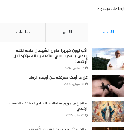
تابعنا على فيسبوك
الأخيرة
الأشهر
تعليقات
الأب ليون فيريرا حاول الشيطان منعه لكنه
إلتقى بالعذراء التي سلّمته رسالة مؤثّرة لكل
أولادها!
27 مارس، 2026
كل ما أردت معرفته عن أربعاء الرماد
18 فبراير، 2026
صلاة إلى مريم سلطانة السلام لتهدئة الغضب
الإلهي
23 مايو، 2025
صلاة تُردّد عند زيارة القربان الأقدس