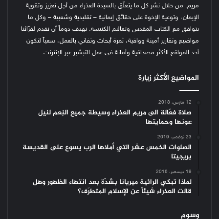
مريم. من خلال نشر كل ما يتعلّق بالسيدة العذراء من أجل تعزيز وتقوية
الإيمان، وتوعية الإخوة على حقائق إيمانية – تقليدية وشعبية – وكل ما
يتوافق مع الكتاب المقدس وتعاليم الكنيسة.
نهدف دوماً أن نقدم لقرّائنا
مواضيع وتقارير أمينة ووافية، ثمرة أبحاث وتفاني بالعمل، سعياً لنكون
أحد المواقع الأكثر مصداقية وأمانة في عمل التبشير عبر الإنترنت.
المواضيع الأكثر زيارة
12 مارس، 2018
صلاة فعّالة الى مريم العذراء وسيطة جميع النِعم لنيل
عونها وحمايتها
23 نوفمبر، 2019
الصلوات الخمس عشر التي أملاها الرب يسوع على القديسة
بريجيتا
19 ديسمبر، 2016
لماذا تبكي الرائية ميريانا بشدّة بعد انتهاء الظهور وهل
قالت العذراء شيئاً عن الإسلام المتطرّف؟
وسوم