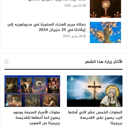
22 مايو، 2025
رسالة مريم العذراء السنويّة في مديوغوريه إلى
إيڤانكا في 25 حزيران 2024
26 يونيو، 2024
الأكثر زيارة هذا الشهر
الصلوات الخمس عشر التي أملاها
صلوات الأسرار السبعة ووعود
الرب يسوع على القديسة
يسوع كما أعطاها للقدّيسة
بريجيتا
بريجيتا من السويد