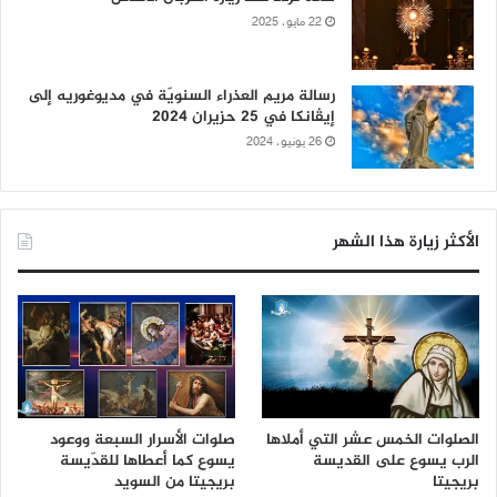
22 مايو، 2025
رسالة مريم العذراء السنويّة في مديوغوريه إلى
إيڤانكا في 25 حزيران 2024
26 يونيو، 2024
الأكثر زيارة هذا الشهر
الصلوات الخمس عشر التي أملاها
صلوات الأسرار السبعة ووعود
الرب يسوع على القديسة
يسوع كما أعطاها للقدّيسة
بريجيتا
بريجيتا من السويد