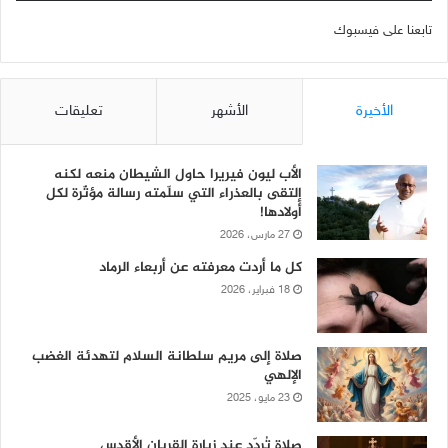
تابعنا على فيسبوك
الأخيرة
الأشهر
تعليقات
الأب ليون فيريرا حاول الشيطان منعه لكنه
إلتقى بالعذراء التي سلّمته رسالة مؤثّرة لكل
أولادها!
27 مارس، 2026
كل ما أردت معرفته عن أربعاء الرماد
18 فبراير، 2026
صلاة إلى مريم سلطانة السلام لتهدئة الغضب
الإلهي
23 مايو، 2025
صلاة تُردّد عند زيارة القربان الأقدس