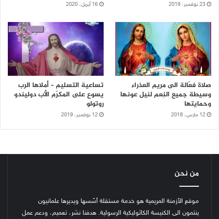
23 نوفمبر، 2019
16 أبريل، 2020
صلاة فعّالة الى مريم العذراء
تساعية التسليم – أملاها الرب
وسيطة جميع النِعم لنيل عونها
يسوع على المكرّم الأب دوليندو
وحمايتها
روتولو
12 مارس، 2018
12 نوفمبر، 2019
من نحن
موقع الأزمنة المريمية هو خدمة مستقلة أسّسها ويديرها علمانيون
ينتمون الى الكنيسة الكاثوليكية الرسولية. هدفنا نشر، تعميم، ودعم عمل