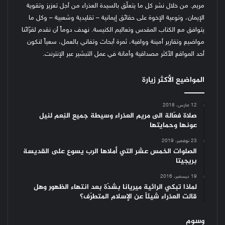
مريم. من خلال نشر كل ما يتعلّق بالسيدة العذراء من أجل تعزيز وتقوية
الإيمان، وتوعية الإخوة على حقائق إيمانية – تقليدية وشعبية – وكل ما
يتوافق مع الكتاب المقدس وتعاليم الكنيسة.
نهدف دوماً أن نقدم لقرّائنا
مواضيع وتقارير أمينة ووافية، ثمرة أبحاث وتفاني بالعمل، سعياً لنكون
أحد المواقع الأكثر مصداقية وأمانة في عمل التبشير عبر الإنترنت.
المواضيع الأكثر زيارة
12 مارس، 2018
صلاة فعّالة الى مريم العذراء وسيطة جميع النِعم لنيل
عونها وحمايتها
23 نوفمبر، 2019
الصلوات الخمس عشر التي أملاها الرب يسوع على القديسة
بريجيتا
19 ديسمبر، 2016
لماذا تبكي الرائية ميريانا بشدّة بعد انتهاء الظهور وهل
قالت العذراء شيئاً عن الإسلام المتطرّف؟
وسوم