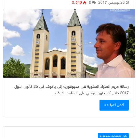
26 ديسمبر، 2017
0
5٬540
رسالة مريم العذراء السنويّة في مديوغوريه إلى ياكوﭪ في 25 كانون الأوّل
2017 خلال آخر ظهور يومي على الشاهد ياكوﭪ…
أكمل القراءة »
أخبار ومعجزات مديوغوريه