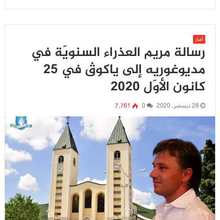
أخبار
رسالة مريم العذراء السنويّة في
مديوغوريه إلى ياكوﭪ في 25
كانون الأوّل 2020
28 ديسمبر، 2020
0
7٬761