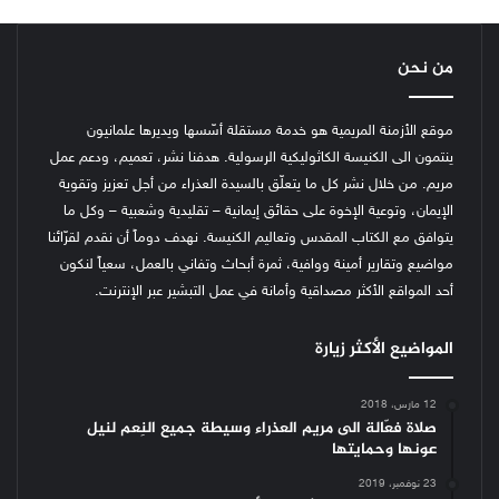
من نحن
موقع الأزمنة المريمية هو خدمة مستقلة أسّسها ويديرها علمانيون
ينتمون الى الكنيسة الكاثوليكية الرسولية. هدفنا نشر، تعميم، ودعم عمل
مريم. من خلال نشر كل ما يتعلّق بالسيدة العذراء من أجل تعزيز وتقوية
الإيمان، وتوعية الإخوة على حقائق إيمانية – تقليدية وشعبية – وكل ما
يتوافق مع الكتاب المقدس وتعاليم الكنيسة.
نهدف دوماً أن نقدم لقرّائنا
مواضيع وتقارير أمينة ووافية، ثمرة أبحاث وتفاني بالعمل، سعياً لنكون
أحد المواقع الأكثر مصداقية وأمانة في عمل التبشير عبر الإنترنت.
المواضيع الأكثر زيارة
12 مارس، 2018
صلاة فعّالة الى مريم العذراء وسيطة جميع النِعم لنيل
عونها وحمايتها
23 نوفمبر، 2019