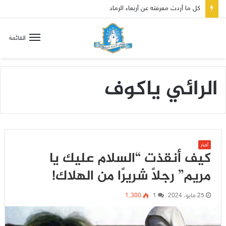
صلاة إلى مريم سلطانة السلام لتهدئة الغضب الإلهي
القائمة
الرائي ياكوف
أخبار
كيف أنقذت “السلام عليك يا
مريم” رجلًا شريرًا من الهلاك!
25 مايو، 2024
1
1٬300