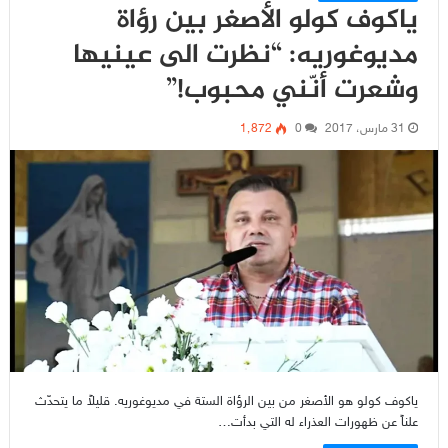
ياكوف كولو الأصغر بين رؤاة
مديوغوريه: “نظرت الى عينيها
وشعرت أنّني محبوب!”
31 مارس، 2017
0
1٬872
ياكوف كولو هو الأصغر من بين الرؤاة الستة في مديوغوريه. قليلاً ما يتحدّث
علناً عن ظهورات العذراء له التي بدأت…