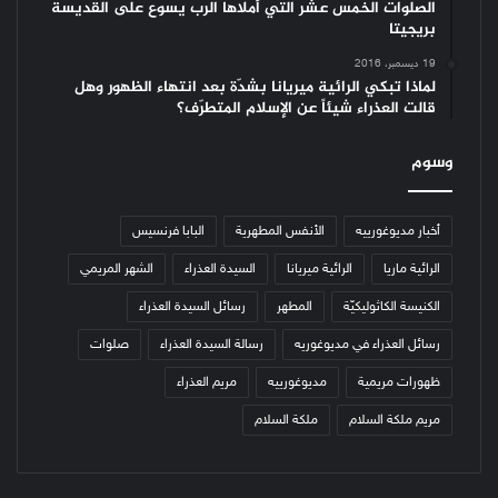
الصلوات الخمس عشر التي أملاها الرب يسوع على القديسة
بريجيتا
19 ديسمبر، 2016
لماذا تبكي الرائية ميريانا بشدّة بعد انتهاء الظهور وهل
قالت العذراء شيئاً عن الإسلام المتطرّف؟
وسوم
أخبار مديوغورييه
الأنفس المطهرية
البابا فرنسيس
الرائية ماريا
الرائية ميريانا
السيدة العذراء
الشهر المريمي
الكنيسة الكاثوليكيّة
المطهر
رسائل السيدة العذراء
رسائل العذراء في مديوغوريه
رسالة السيدة العذراء
صلوات
ظهورات مريمية
مديوغورييه
مريم العذراء
مريم ملكة السلام
ملكة السلام