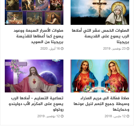
الصلوات الخمس عشر التي أملاها
صلوات الأسرار السبعة ووعود
الرب يسوع على القديسة
يسوع كما أعطاها للقدّيسة
بريجيتا
بريجيتا من السويد
23 نوفمبر، 2019
16 أبريل، 2020
صلاة فعّالة الى مريم العذراء
تساعية التسليم – أملاها الرب
وسيطة جميع النِعم لنيل عونها
يسوع على المكرّم الأب دوليندو
وحمايتها
روتولو
12 مارس، 2018
12 نوفمبر، 2019