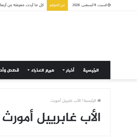
كل ما أردت معرفته عن أربعاء 
من الموقع
السبت، 8 أغسطس، 2026
الرئيسية
أخبار
مريم العذراء
قصص وأح
الرئيسية
/
الأب غابرييل أمورث
الأب غابرييل أمورث