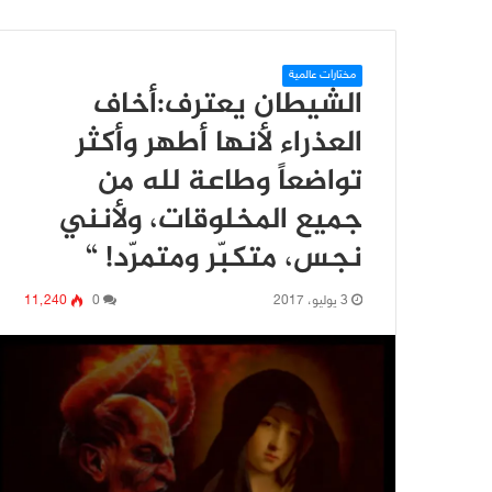
مختارات عالمية
الشيطان يعترف:أخاف
العذراء لأنها أطهر وأكثر
تواضعاً وطاعة لله من
جميع المخلوقات، ولأنني
نجس، متكبّر ومتمرّد! “
3 يوليو، 2017
0
11٬240