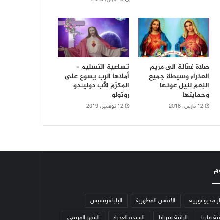
16 أبريل، 2020
صلاة فعّالة الى مريم
تساعية التسليم –
العذراء وسيطة جميع
أملاها الرب يسوع على
النِعم لنيل عونها
المكرّم الأب دوليندو
وحمايتها
روتولو
12 مارس، 2018
12 نوفمبر، 2019
م
ار مديوغورييه
الأنفس المطهرية
البابا فرنسيس
ئية ماريا
الرائية ميريانا
السيدة العذراء
الشهر المريمي