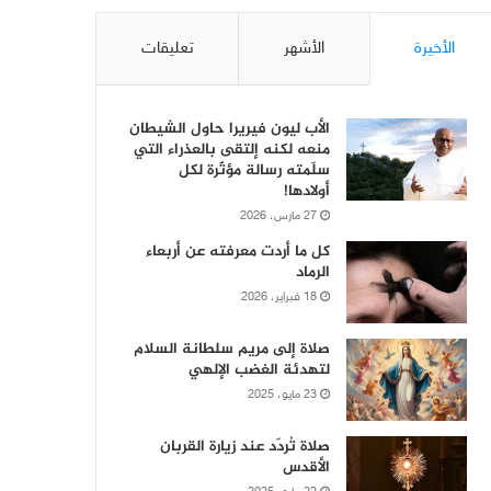
الأخيرة
الأشهر
تعليقات
الأب ليون فيريرا حاول الشيطان
منعه لكنه إلتقى بالعذراء التي
سلّمته رسالة مؤثّرة لكل
أولادها!
27 مارس، 2026
كل ما أردت معرفته عن أربعاء
الرماد
18 فبراير، 2026
صلاة إلى مريم سلطانة السلام
لتهدئة الغضب الإلهي
23 مايو، 2025
صلاة تُردّد عند زيارة القربان
الأقدس