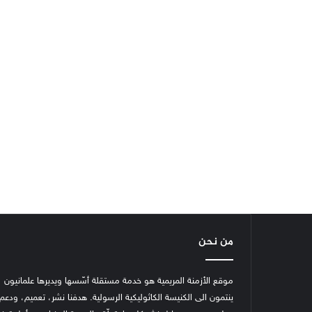
من نحن
موقع الأزمنة المريمية هو خدمة مستقلة أسّسها ويديرها علمانيون
ينتمون الى الكنيسة الكاثوليكية الرسولية. هدفنا نشر، تعميم، ودعم