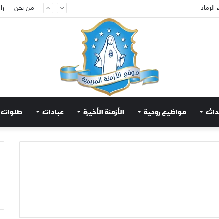
الرماد
من نحن
را
داث
مواضيع روحية
الأزمنة الأخيرة
عبادات
صلوات