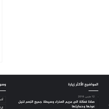
المواضيع الأكثر زيارة
وسو
12 مارس، 2018
أخب
صلاة فعّالة الى مريم العذراء وسيطة جميع النِعم لنيل
عونها وحمايتها
الرا