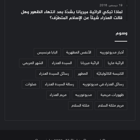
19 ديسمبر، 2016
لماذا تبكي الرائية ميريانا بشدّة بعد انتهاء الظهور وهل
قالت العذراء شيئاً عن الإسلام المتطرّف؟
وسوم
أخبار مديوغورييه
الأنفس المطهرية
البابا فرنسيس
الرائية ماريا
الرائية ميريانا
السيدة العذراء
الشهر المريمي
الكنيسة الكاثوليكيّة
المطهر
رسائل السيدة العذراء
رسائل العذراء في مديوغوريه
رسالة السيدة العذراء
صلوات
ظهورات مريمية
مديوغورييه
مريم العذراء
مريم ملكة السلام
ملكة السلام