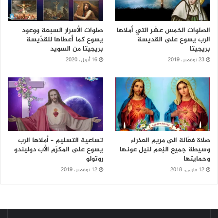
الصلوات الخمس عشر التي أملاها
صلوات الأسرار السبعة ووعود
الرب يسوع على القديسة
يسوع كما أعطاها للقدّيسة
بريجيتا
بريجيتا من السويد
23 نوفمبر، 2019
16 أبريل، 2020
صلاة فعّالة الى مريم العذراء
تساعية التسليم – أملاها الرب
وسيطة جميع النِعم لنيل عونها
يسوع على المكرّم الأب دوليندو
وحمايتها
روتولو
12 مارس، 2018
12 نوفمبر، 2019