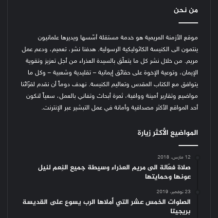
من نحن
موقع الأزمنة المريمية هو خدمة مستقلة أسّسها ويديرها علمانيون
ينتمون الى الكنيسة الكاثوليكية الرسولية. هدفنا نشر، تعميم، ودعم عمل
مريم. من خلال نشر كل ما يتعلّق بالسيدة العذراء من أجل تعزيز وتقوية
الإيمان، وتوعية الإخوة على حقائق إيمانية – تقليدية وشعبية – وكل ما
يتوافق مع الكتاب المقدس وتعاليم الكنيسة.
نهدف دوماً أن نقدم لقرّائنا
مواضيع وتقارير أمينة ووافية، ثمرة أبحاث وتفاني بالعمل، سعياً لنكون
أحد المواقع الأكثر مصداقية وأمانة في عمل التبشير عبر الإنترنت.
المواضيع الأكثر زيارة
12 مارس، 2018
صلاة فعّالة الى مريم العذراء وسيطة جميع النِعم لنيل
عونها وحمايتها
23 نوفمبر، 2019
الصلوات الخمس عشر التي أملاها الرب يسوع على القديسة
بريجيتا