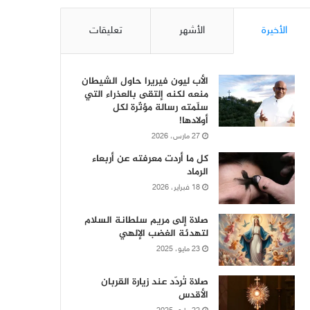
الأخيرة
الأشهر
تعليقات
الأب ليون فيريرا حاول الشيطان
منعه لكنه إلتقى بالعذراء التي
سلّمته رسالة مؤثّرة لكل
أولادها!
27 مارس، 2026
كل ما أردت معرفته عن أربعاء
الرماد
18 فبراير، 2026
صلاة إلى مريم سلطانة السلام
لتهدئة الغضب الإلهي
23 مايو، 2025
صلاة تُردّد عند زيارة القربان
الأقدس