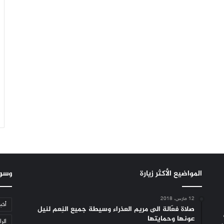
المواضيع الأكثر زيارة
وسو
12 مارس، 2018
أخب
صلاة فعّالة الى مريم العذراء وسيطة جميع النِعم لنيل
عونها وحمايتها
الرا