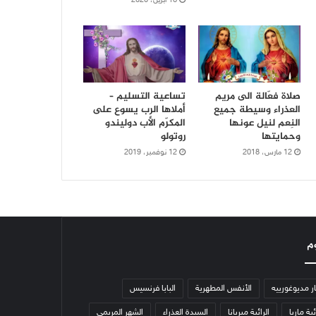
16 أبريل، 2020
صلاة فعّالة الى مريم
تساعية التسليم –
العذراء وسيطة جميع
أملاها الرب يسوع على
النِعم لنيل عونها
المكرّم الأب دوليندو
وحمايتها
روتولو
12 مارس، 2018
12 نوفمبر، 2019
م
ار مديوغورييه
الأنفس المطهرية
البابا فرنسيس
ئية ماريا
الرائية ميريانا
السيدة العذراء
الشهر المريمي