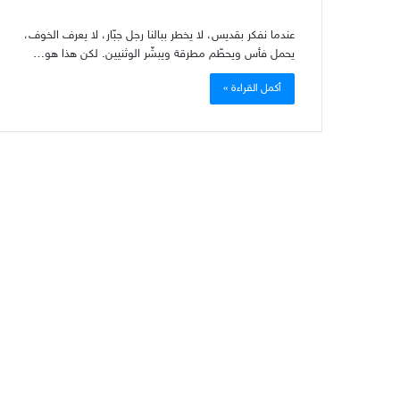
عندما نفكر بقديس، لا يخطر ببالنا رجل جبّار، لا يعرف الخوف،
يحمل فأس ويحطّم مطرقة ويبشّر الوثنيين. لكن هذا هو…
أكمل القراءة »