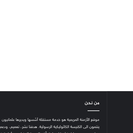
من نحن
موقع الأزمنة المريمية هو خدمة مستقلة أسّسها ويديرها علمانيون
ينتمون الى الكنيسة الكاثوليكية الرسولية. هدفنا نشر، تعميم، ودعم