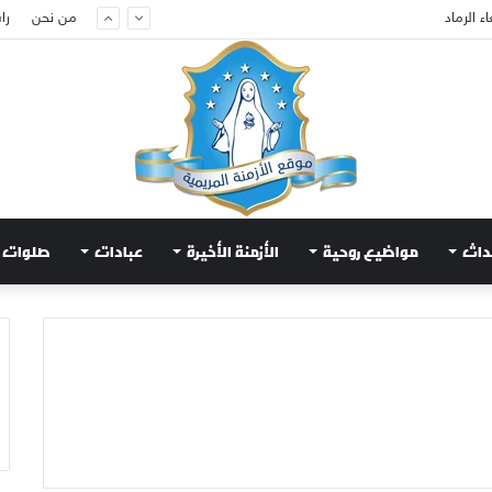
ء الرماد
من نحن
را
داث
مواضيع روحية
الأزمنة الأخيرة
عبادات
صلوات