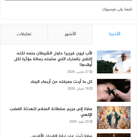
تابعنا على فيسبوك
الأخيرة
الأشهر
تعليقات
الأب ليون فيريرا حاول الشيطان منعه لكنه
إلتقى بالعذراء التي سلّمته رسالة مؤثّرة لكل
أولادها!
27 مارس، 2026
كل ما أردت معرفته عن أربعاء الرماد
18 فبراير، 2026
صلاة إلى مريم سلطانة السلام لتهدئة الغضب
الإلهي
23 مايو، 2025
صلاة تُردّد عند زيارة القربان الأقدس