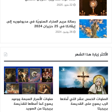
22 مايو، 2025
رسالة مريم العذراء السنويّة في مديوغوريه إلى
إيڤانكا في 25 حزيران 2024
26 يونيو، 2024
الأكثر زيارة هذا الشهر
الصلوات الخمس عشر التي أملاها
صلوات الأسرار السبعة ووعود
الرب يسوع على القديسة
يسوع كما أعطاها للقدّيسة
بريجيتا
بريجيتا من السويد