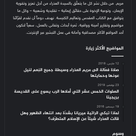
مريم. من خلال نشر كل ما يتعلّق بالسيدة العذراء من أجل تعزيز وتقوية
الإيمان، وتوعية الإخوة على حقائق إيمانية – تقليدية وشعبية – وكل ما
يتوافق مع الكتاب المقدس وتعاليم الكنيسة.
نهدف دوماً أن نقدم لقرّائنا
مواضيع وتقارير أمينة ووافية، ثمرة أبحاث وتفاني بالعمل، سعياً لنكون
أحد المواقع الأكثر مصداقية وأمانة في عمل التبشير عبر الإنترنت.
المواضيع الأكثر زيارة
12 مارس، 2018
صلاة فعّالة الى مريم العذراء وسيطة جميع النِعم لنيل
عونها وحمايتها
23 نوفمبر، 2019
الصلوات الخمس عشر التي أملاها الرب يسوع على القديسة
بريجيتا
19 ديسمبر، 2016
لماذا تبكي الرائية ميريانا بشدّة بعد انتهاء الظهور وهل
قالت العذراء شيئاً عن الإسلام المتطرّف؟
وسوم