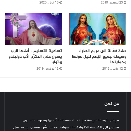
23 نوفمبر، 2019
16 أبريل، 2020
صلاة فعّالة الى مريم العذراء
تساعية التسليم – أملاها الرب
وسيطة جميع النِعم لنيل عونها
يسوع على المكرّم الأب دوليندو
وحمايتها
روتولو
12 مارس، 2018
12 نوفمبر، 2019
من نحن
موقع الأزمنة المريمية هو خدمة مستقلة أسّسها ويديرها علمانيون
ينتمون الى الكنيسة الكاثوليكية الرسولية. هدفنا نشر، تعميم، ودعم عمل