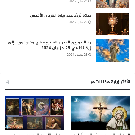
23 مايو، 2025
صلاة تُردّد عند زيارة القربان الأقدس
22 مايو، 2025
رسالة مريم العذراء السنويّة في مديوغوريه إلى
إيڤانكا في 25 حزيران 2024
26 يونيو، 2024
الأكثر زيارة هذا الشهر