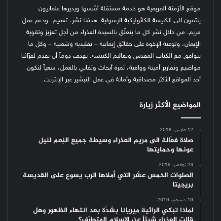
موقع الأزمنة المريمية هو خدمة مستقلة أسّسها ويديرها علمانيون
ينتمون الى الكنيسة الكاثوليكية الرسولية. هدفنا نشر، تعميم، ودعم عمل
مريم. من خلال نشر كل ما يتعلّق بالسيدة العذراء من أجل تعزيز وتقوية
الإيمان، وتوعية الإخوة على حقائق إيمانية – تقليدية وشعبية – وكل ما
يتوافق مع الكتاب المقدس وتعاليم الكنيسة.
نهدف دوماً أن نقدم لقرّائنا
مواضيع وتقارير أمينة ووافية، ثمرة أبحاث وتفاني بالعمل، سعياً لنكون
أحد المواقع الأكثر مصداقية وأمانة في عمل التبشير عبر الإنترنت.
المواضيع الأكثر زيارة
12 مارس، 2018
صلاة فعّالة الى مريم العذراء وسيطة جميع النِعم لنيل
عونها وحمايتها
23 نوفمبر، 2019
الصلوات الخمس عشر التي أملاها الرب يسوع على القديسة
بريجيتا
19 ديسمبر، 2016
لماذا تبكي الرائية ميريانا بشدّة بعد انتهاء الظهور وهل
قالت العذراء شيئاً عن الإسلام المتطرّف؟