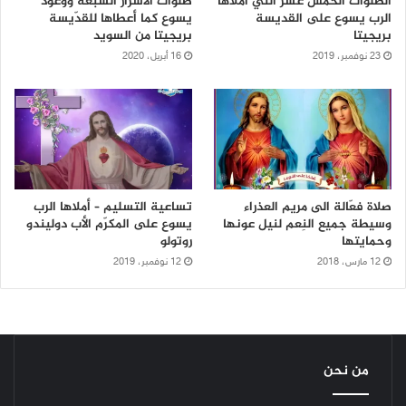
الصلوات الخمس عشر التي أملاها
صلوات الأسرار السبعة ووعود
الرب يسوع على القديسة
يسوع كما أعطاها للقدّيسة
بريجيتا
بريجيتا من السويد
23 نوفمبر، 2019
16 أبريل، 2020
صلاة فعّالة الى مريم العذراء
تساعية التسليم – أملاها الرب
وسيطة جميع النِعم لنيل عونها
يسوع على المكرّم الأب دوليندو
وحمايتها
روتولو
12 مارس، 2018
12 نوفمبر، 2019
من نحن