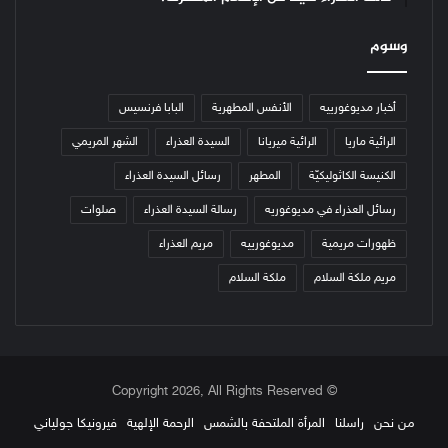
وسوم
أخبار مديوغورييه
الأنفس المطهرية
البابا فرنسيس
الرائية ماريا
الرائية ميريانا
السيدة العذراء
الشهر المريمي
الكنيسة الكاثوليكيّة
المطهر
رسائل السيدة العذراء
رسائل العذراء في مديوغوريه
رسالة السيدة العذراء
صلوات
ظهورات مريمية
مديوغورييه
مريم العذراء
مريم ملكة السلام
ملكة السلام
© Copyright 2026, All Rights Reserved
من نحن
راسلنا
المرأة الملتحفة بالشمس
الرحمة الإلهية
فيرونيكا جولياني