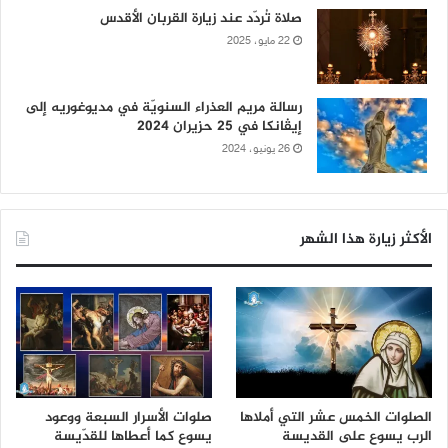
صلاة تُردّد عند زيارة القربان الأقدس
22 مايو، 2025
رسالة مريم العذراء السنويّة في مديوغوريه إلى
إيڤانكا في 25 حزيران 2024
26 يونيو، 2024
الأكثر زيارة هذا الشهر
الصلوات الخمس عشر التي أملاها
صلوات الأسرار السبعة ووعود
الرب يسوع على القديسة
يسوع كما أعطاها للقدّيسة