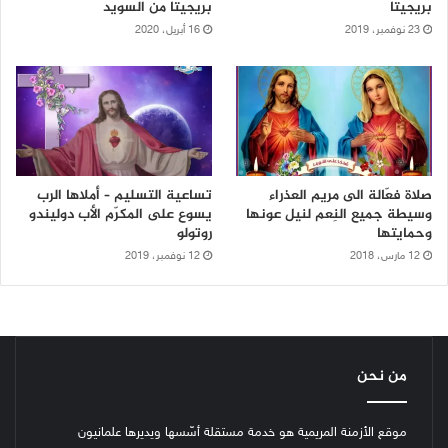
بريجيتا
بريجيتا من السويد
23 نوفمبر، 2019
16 أبريل، 2020
صلاة فعّالة الى مريم العذراء
تساعية التسليم – أملاها الرب
وسيطة جميع النِعم لنيل عونها
يسوع على المكرّم الأب دوليندو
وحمايتها
روتولو
12 مارس، 2018
12 نوفمبر، 2019
من نحن
موقع الأزمنة المريمية هو خدمة مستقلة أسّسها ويديرها علمانيون