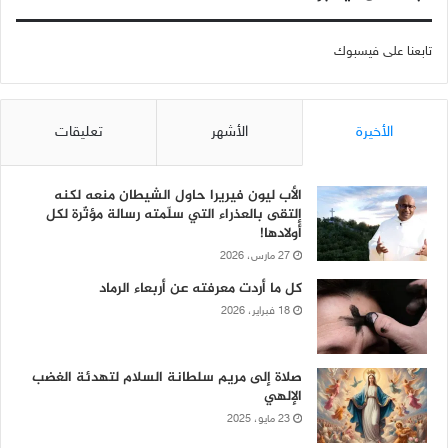
تابعنا على فيسبوك
الأخيرة
الأشهر
تعليقات
الأب ليون فيريرا حاول الشيطان منعه لكنه
إلتقى بالعذراء التي سلّمته رسالة مؤثّرة لكل
أولادها!
27 مارس، 2026
كل ما أردت معرفته عن أربعاء الرماد
18 فبراير، 2026
صلاة إلى مريم سلطانة السلام لتهدئة الغضب
الإلهي
23 مايو، 2025