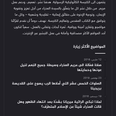
ينتمون الى الكنيسة الكاثوليكية الرسولية. هدفنا نشر، تعميم، ودعم عمل
مريم. من خلال نشر كل ما يتعلّق بالسيدة العذراء من أجل تعزيز وتقوية
الإيمان، وتوعية الإخوة على حقائق إيمانية – تقليدية وشعبية – وكل ما
يتوافق مع الكتاب المقدس وتعاليم الكنيسة.
نهدف دوماً أن نقدم لقرّائنا
مواضيع وتقارير أمينة ووافية، ثمرة أبحاث وتفاني بالعمل، سعياً لنكون
أحد المواقع الأكثر مصداقية وأمانة في عمل التبشير عبر الإنترنت.
المواضيع الأكثر زيارة
12 مارس، 2018
صلاة فعّالة الى مريم العذراء وسيطة جميع النِعم لنيل
عونها وحمايتها
23 نوفمبر، 2019
الصلوات الخمس عشر التي أملاها الرب يسوع على القديسة
بريجيتا
19 ديسمبر، 2016
لماذا تبكي الرائية ميريانا بشدّة بعد انتهاء الظهور وهل
قالت العذراء شيئاً عن الإسلام المتطرّف؟