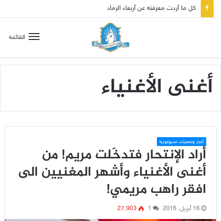
كل ما أردت معرفته عن أربعاء الرماد
القائمة
أغنى الأغنياء
أخبار ومعجزات مديوغوريه
أراد الإنتحار فتدخّلت مريم! من
أغنى الأغنياء وأشهر المغنيين الى
افقر راهب مريمي!
16 أبريل، 2016
1
27٬903