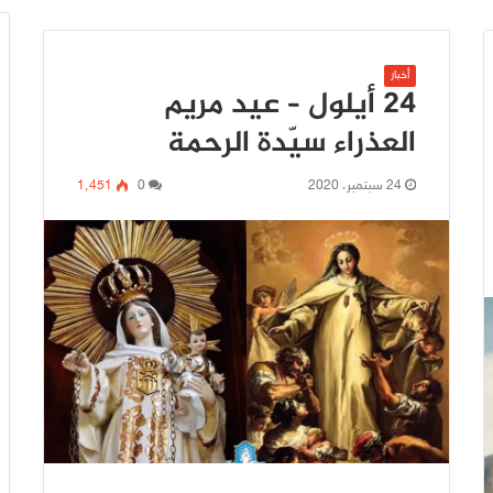
أخبار
24 أيلول – عيد مريم
العذراء سيّدة الرحمة
24 سبتمبر، 2020
0
1٬451