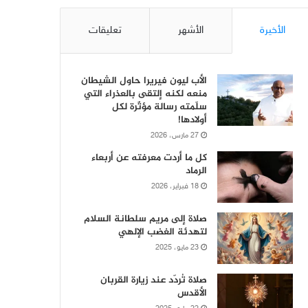
الأخيرة
الأشهر
تعليقات
الأب ليون فيريرا حاول الشيطان
منعه لكنه إلتقى بالعذراء التي
سلّمته رسالة مؤثّرة لكل
أولادها!
27 مارس، 2026
كل ما أردت معرفته عن أربعاء
الرماد
18 فبراير، 2026
صلاة إلى مريم سلطانة السلام
لتهدئة الغضب الإلهي
23 مايو، 2025
صلاة تُردّد عند زيارة القربان
الأقدس