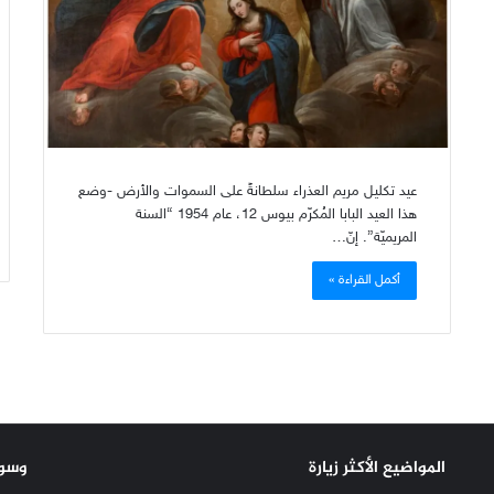
عيد تكليل مريم العذراء سلطانةً على السموات والأرض -وضع
هذا العيد البابا المُكرّم بيوس 12، عام 1954 “السنة
المريميّة”. إنّ…
أكمل القراءة »
المواضيع الأكثر زيارة
وسو