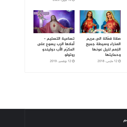
16 أبريل، 2020
صلاة فعّالة الى مريم
تساعية التسليم –
العذراء وسيطة جميع
أملاها الرب يسوع على
النِعم لنيل عونها
المكرّم الأب دوليندو
وحمايتها
روتولو
12 مارس، 2018
12 نوفمبر، 2019
م