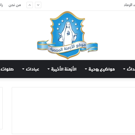
الرماد
من نحن
را
داث
مواضيع روحية
الأزمنة الأخيرة
عبادات
صلوات