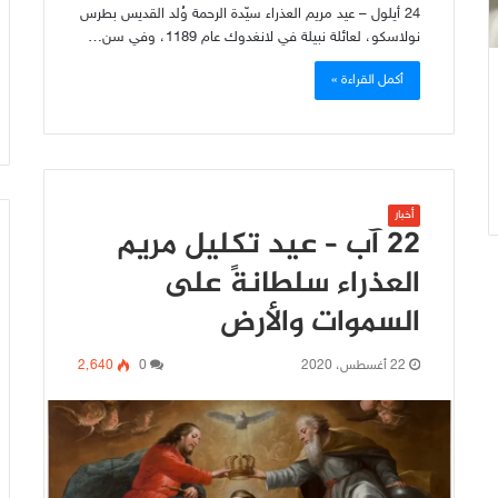
24 أيلول – عيد مريم العذراء سيّدة الرحمة وُلد القديس بطرس
نولاسكو، لعائلة نبيلة في لانغدوك عام 1189، وفي سن…
أكمل القراءة »
أخبار
22 آب – عيد تكليل مريم
العذراء سلطانةً على
السموات والأرض
22 أغسطس، 2020
0
2٬640