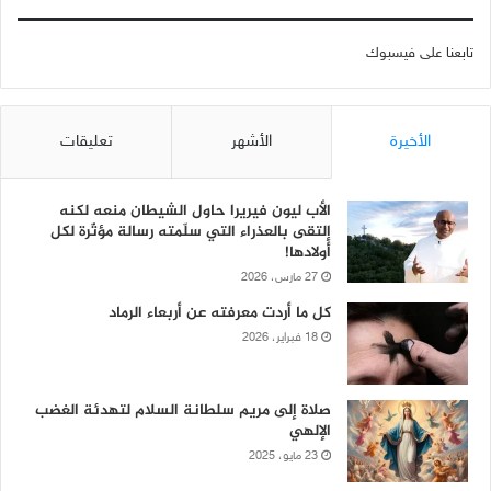
تابعنا على فيسبوك
الأخيرة
الأشهر
تعليقات
الأب ليون فيريرا حاول الشيطان منعه لكنه
إلتقى بالعذراء التي سلّمته رسالة مؤثّرة لكل
أولادها!
27 مارس، 2026
كل ما أردت معرفته عن أربعاء الرماد
18 فبراير، 2026
صلاة إلى مريم سلطانة السلام لتهدئة الغضب
الإلهي
23 مايو، 2025