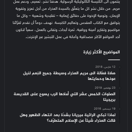
ينتمون الى الكنيسة الكاثوليكية الرسولية. هدفنا نشر، تعميم، ودعم عمل
مريم. من خلال نشر كل ما يتعلّق بالسيدة العذراء من أجل تعزيز وتقوية
الإيمان، وتوعية الإخوة على حقائق إيمانية – تقليدية وشعبية – وكل ما
يتوافق مع الكتاب المقدس وتعاليم الكنيسة.
نهدف دوماً أن نقدم لقرّائنا
مواضيع وتقارير أمينة ووافية، ثمرة أبحاث وتفاني بالعمل، سعياً لنكون
أحد المواقع الأكثر مصداقية وأمانة في عمل التبشير عبر الإنترنت.
المواضيع الأكثر زيارة
12 مارس، 2018
صلاة فعّالة الى مريم العذراء وسيطة جميع النِعم لنيل
عونها وحمايتها
23 نوفمبر، 2019
الصلوات الخمس عشر التي أملاها الرب يسوع على القديسة
بريجيتا
19 ديسمبر، 2016
لماذا تبكي الرائية ميريانا بشدّة بعد انتهاء الظهور وهل
قالت العذراء شيئاً عن الإسلام المتطرّف؟