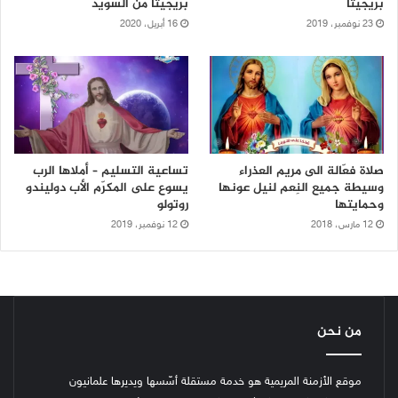
بريجيتا
بريجيتا من السويد
23 نوفمبر، 2019
16 أبريل، 2020
صلاة فعّالة الى مريم العذراء
تساعية التسليم – أملاها الرب
وسيطة جميع النِعم لنيل عونها
يسوع على المكرّم الأب دوليندو
وحمايتها
روتولو
12 مارس، 2018
12 نوفمبر، 2019
من نحن
موقع الأزمنة المريمية هو خدمة مستقلة أسّسها ويديرها علمانيون