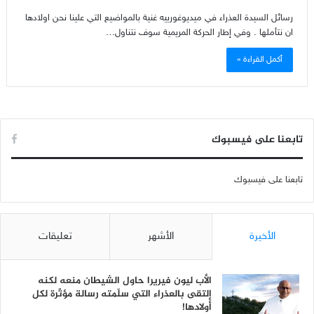
رسائل السيدة العذراء في ميديوغورييه غنية بالمواضيع التي علينا نحن اولادها
ان نتأملها . وفي إطار الحركة المريمية سوف نتناول…
أكمل القراءة »
تابعنا على فيسبوك
تابعنا على فيسبوك
الأخيرة
الأشهر
تعليقات
الأب ليون فيريرا حاول الشيطان منعه لكنه
إلتقى بالعذراء التي سلّمته رسالة مؤثّرة لكل
أولادها!