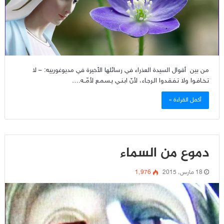
من بين أقوال السيدة العذراء في رسائلها الأخيرة في مديوغورييه: – لا
تـخـافـوا ولا تـفـقـدوا الـرجـاء، لأنّ ابـنـي يـسـمـع لأمّــه.…
أكمل القراءة »
دموع من السماء
18 مارس، 2015
1٬976