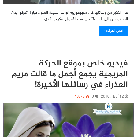
في الكثير من رسائلها في مديوغورييه كرّرت السيدة العذراء عبارة “كونوا يديَّ
الممدودتين الى العالم!” من هذه الأقوال: «كونوا أيديَ…
أكمل القراءة »
فيديو خاص بموقع الحركة
المريمية يجمع أجمل ما قالت مريم
العذراء في رسائلها الأخيرة!
12 أبريل، 2016
0
1٬878