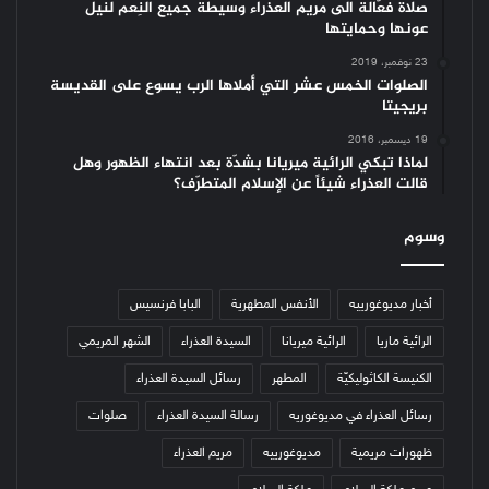
صلاة فعّالة الى مريم العذراء وسيطة جميع النِعم لنيل
عونها وحمايتها
23 نوفمبر، 2019
الصلوات الخمس عشر التي أملاها الرب يسوع على القديسة
بريجيتا
19 ديسمبر، 2016
لماذا تبكي الرائية ميريانا بشدّة بعد انتهاء الظهور وهل
قالت العذراء شيئاً عن الإسلام المتطرّف؟
وسوم
أخبار مديوغورييه
الأنفس المطهرية
البابا فرنسيس
الرائية ماريا
الرائية ميريانا
السيدة العذراء
الشهر المريمي
الكنيسة الكاثوليكيّة
المطهر
رسائل السيدة العذراء
رسائل العذراء في مديوغوريه
رسالة السيدة العذراء
صلوات
ظهورات مريمية
مديوغورييه
مريم العذراء