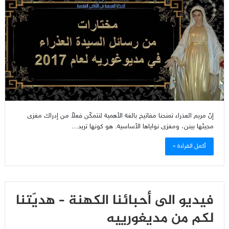
إنّ مريم العذراء تمنحنا مفاتيح بالغة الأهمية لنتمكّن فعلاً من إدراك مغزى
مجيئها بينن، ومغزى نواياها الأساسية. هو كونها تريد…
أكمل القراءة »
فيديو الى أحبائنا الكهنة – هديّتنا
لكم من مديغورييه