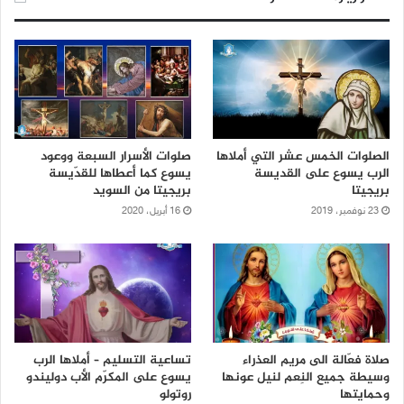
الصلوات الخمس عشر التي أملاها
صلوات الأسرار السبعة ووعود
الرب يسوع على القديسة
يسوع كما أعطاها للقدّيسة
بريجيتا
بريجيتا من السويد
23 نوفمبر، 2019
16 أبريل، 2020
صلاة فعّالة الى مريم العذراء
تساعية التسليم – أملاها الرب
وسيطة جميع النِعم لنيل عونها
يسوع على المكرّم الأب دوليندو
وحمايتها
روتولو