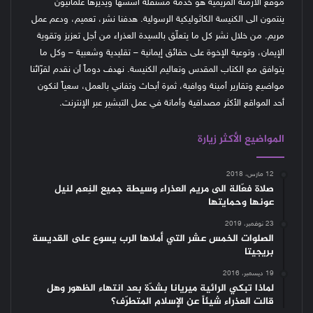
موقع الأزمنة المريمية هو خدمة مستقلة أسّسها ويديرها علمانيون
ينتمون الى الكنيسة الكاثوليكية الرسولية. هدفنا نشر، تعميم، ودعم عمل
مريم. من خلال نشر كل ما يتعلّق بالسيدة العذراء من أجل تعزيز وتقوية
الإيمان، وتوعية الإخوة على حقائق إيمانية – تقليدية وشعبية – وكل ما
يتوافق مع الكتاب المقدس وتعاليم الكنيسة.
نهدف دوماً أن نقدم لقرّائنا
مواضيع وتقارير أمينة ووافية، ثمرة أبحاث وتفاني بالعمل، سعياً لنكون
أحد المواقع الأكثر مصداقية وأمانة في عمل التبشير عبر الإنترنت.
المواضيع الأكثر زيارة
12 مارس، 2018
صلاة فعّالة الى مريم العذراء وسيطة جميع النِعم لنيل
عونها وحمايتها
23 نوفمبر، 2019
الصلوات الخمس عشر التي أملاها الرب يسوع على القديسة
بريجيتا
19 ديسمبر، 2016
لماذا تبكي الرائية ميريانا بشدّة بعد انتهاء الظهور وهل
قالت العذراء شيئاً عن الإسلام المتطرّف؟