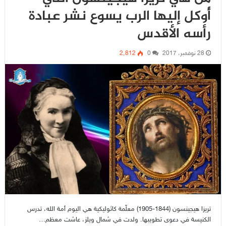
أُوكل إليها الرب يسوع نشر عبادة
رأسه الأقدس
28 نوفمبر، 2017
0
2٬812
تريزا هيجينسون (1844-1905) معلّمة كاثوليكية هي اليوم أمة الله، تدرس
الكنيسة في دعوى تطويبها. ولدت في شمال ويلز، عاشت معظم…