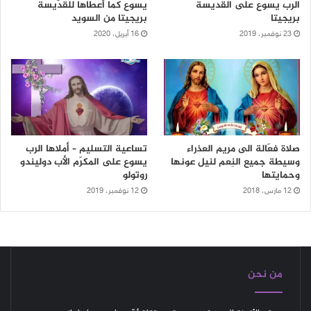
الرب يسوع على القديسة
يسوع كما أعطاها للقدّيسة
بريجيتا
بريجيتا من السويد
23 نوفمبر، 2019
16 أبريل، 2020
صلاة فعّالة الى مريم العذراء
تساعية التسليم – أملاها الرب
وسيطة جميع النِعم لنيل عونها
يسوع على المكرّم الأب دوليندو
وحمايتها
روتولو
12 مارس، 2018
12 نوفمبر، 2019
من نحن