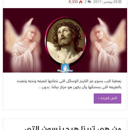
28 نوفمبر، 2017
2
8٬335
يعطينا الرب يسوع عبر التاريخ الوسائل التي نحتاجها لنعرفه ونحبه ونعبده
بالطريقة التي يستحقّها وأن يكون هو مركز حياتنا. بدون…
أكمل القراءة »
من هي تريزا هيجينسون التي