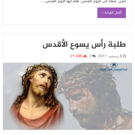
آمين. صلاة الى الروح القدس: هلمّ أيها الروح القدس،…
أكمل القراءة »
طلبة رأس يسوع الأقدس
6 ديسمبر، 2017
2
21٬496