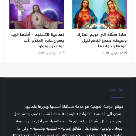
صلاة فعّالة الى مريم العذراء
تساعية التسليم – أملاها الرب
وسيطة جميع النِعم لنيل
يسوع على المكرّم الأب
عونها وحمايتها
دوليندو روتولو
12 مارس، 2018
12 نوفمبر، 2019
من نحن
موقع الأزمنة المريمية هو خدمة مستقلة أسّسها ويديرها علمانيون
ينتمون الى الكنيسة الكاثوليكية الرسولية. هدفنا نشر، تعميم، ودعم عمل
مريم. من خلال نشر كل ما يتعلّق بالسيدة العذراء من أجل تعزيز وتقوية
الإيمان، وتوعية الإخوة على حقائق إيمانية – تقليدية وشعبية – وكل ما