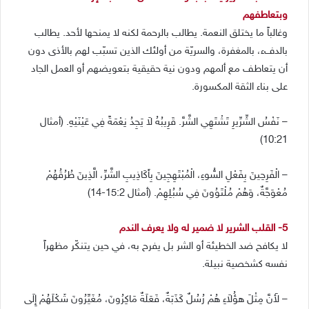
وبتعاطفهم
وغالباً ما يختلق النعمة. يطالب بالرحمة لكنه لا يمنحها لأحد. يطالب
بالدفء، بالمغفرة، والسريّة من أولئك الذين تسبّب لهم بالأذى دون
أن يتعاطف مع ألمهم ودون نية حقيقية بتعويضهم أو العمل الجاد
على بناء الثقة المكسورة.
– نَفْسُ الشِّرِّيرِ تَشْتَهِي الشَّرَّ. قَرِيبُهُ لاَ يَجِدُ نِعْمَةً فِي عَيْنَيْهِ. (أمثال
10:21)
– الْفَرِحِينَ بِفَعْلِ السُّوءِ، الْمُبْتَهِجِينَ بِأَكَاذِيبِ الشَّرِّ، الَّذِينَ طُرُقُهُمْ
مُعْوَجَّةٌ، وَهُمْ مُلْتَوُونَ فِي سُبُلِهِمْ. (أمثال 15:2-14)
5- القلب الشرير لا ضمير له ولا يعرف الندم
لا يكافح ضد الخطيئة أو الشر بل يفرح به، في حين يتنكّر مظهراً
نفسه كشخصية نبيلة.
– لأَنَّ مِثْلَ هؤُلاَءِ هُمْ رُسُلٌ كَذَبَةٌ، فَعَلَةٌ مَاكِرُونَ، مُغَيِّرُونَ شَكْلَهُمْ إِلَى