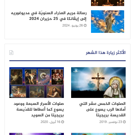
رسالة مريم العذراء السنويّة في مديوغوريه
إلى إيڤانكا في 25 حزيران 2024
26 يونيو، 2024
الأكثر زيارة هذا الشهر
الصلوات الخمس عشر التي
صلوات الأسرار السبعة ووعود
أملاها الرب يسوع على
يسوع كما أعطاها للقدّيسة
القديسة بريجيتا
بريجيتا من السويد
23 نوفمبر، 2019
16 أبريل، 2020