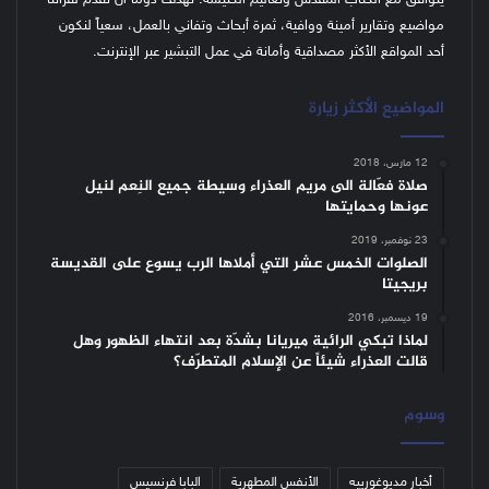
يتوافق مع الكتاب المقدس وتعاليم الكنيسة.
نهدف دوماً أن نقدم لقرّائنا
مواضيع وتقارير أمينة ووافية، ثمرة أبحاث وتفاني بالعمل، سعياً لنكون
أحد المواقع الأكثر مصداقية وأمانة في عمل التبشير عبر الإنترنت.
المواضيع الأكثر زيارة
12 مارس، 2018
صلاة فعّالة الى مريم العذراء وسيطة جميع النِعم لنيل
عونها وحمايتها
23 نوفمبر، 2019
الصلوات الخمس عشر التي أملاها الرب يسوع على القديسة
بريجيتا
19 ديسمبر، 2016
لماذا تبكي الرائية ميريانا بشدّة بعد انتهاء الظهور وهل
قالت العذراء شيئاً عن الإسلام المتطرّف؟
وسوم
أخبار مديوغورييه
الأنفس المطهرية
البابا فرنسيس