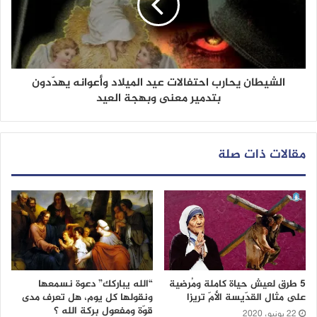
الشيطان يحارب احتفالات عيد الميلاد وأعوانه يهدّدون
بتدمير معنى وبهجة العيد
مقالات ذات صلة
5 طرق لعيش حياة كاملة ومُرضية
“الله يباركك” دعوة نسمعها
على مثال القدّيسة الأمّ تريزا
ونقولها كل يوم، هل تعرف مدى
قوّة ومفعول بركة الله ؟
22 يونيو، 2020