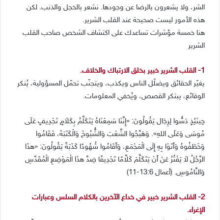
الشر، ولا يشعرون بالرضا عن وجودها. نشعر بالخجل والذنب. لكن
هذه الأمور ليست صحيحة عند القلب الشرير.
هنا خمسة مؤشرات تساعدك على اكتشاف الشخص صاحب القلب
الشرير
1- القلب الشرير خبير بخلق الارتباك والخلاف.
يغيّر الحقائق ويضلّل الناس ويكذب، ويتجنّب تحمّل المسؤولية، يُنكر
الوقائع، يبتكر القصص، ويُخفي المعلومات.
حِينَئِذٍ دَسُّوا لِرِجَال يَقُولُونَ: «إِنَّنَا سَمِعْنَاهُ يَتَكَلَّمُ بِكَلاَمٍ تَجْدِيفٍ عَلَى
مُوسَى وَعَلَى اللهِ». وَهَيَّجُوا الشَّعْبَ وَالشُّيُوخَ وَالْكَتَبَةَ، فَقَامُوا
وَخَطَفُوهُ وَأَتَوْا بِهِ إِلَى الْمَجْمَعِ، وَأَقَامُوا شُهُودًا كَذَبَةً يَقُولُونَ: «هذَا
الرَّجُلُ لاَ يَفْتُرُ عَنْ أَنْ يَتَكَلَّمَ كَلاَّمًا تَجْدِيفًا ضِدَّ هذَا الْمَوْضِعِ الْمُقَدَّسِ
وَالنَّامُوسِ. (أعمال 13:6-11)
2- القلب الشرير خبير في خداع الآخرين بالكلام السلس وعبارات
الإغراء.