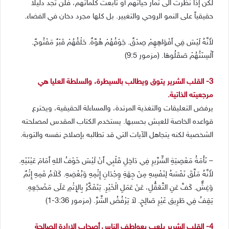
لكن إذا نظرت الى ثمار حياتهم أو تابعت كلماتهم، فلن تجد دليلاً
حقيقياً على النمو الروحي والتغيير. بل كلها مجرد دخان في الفضاء.
لأَنَّهُ لَيْسَ فِي أَفْوَاهِهِمْ صِدْقٌ. جَوْفُهُمْ هُوَّةٌ. حَلْقُهُمْ قَبْرٌ مَفْتُوحٌ.
أَلْسِنَتُهُمْ صَقَلُوهَا. (مزمور 9:5)
3- القلب الشرير يتوق ويطالب بالسيطرة، والسلطة العليا هي
مرجعيته الذاتية.
يرفض التعليقات والتغذية المرتدة، والمساءلة الحقيقية، ويخترع
قواعده الخاصة للعيش بحسبها. يستخدم الكتاب المقدس لمصلحته
الشخصية لكنه يتجاهل الآيات التي قد تطالبه بإصلاح نفسه والتوبة.
– نَأْمَةُ مَعْصِيَةِ الشِّرِّيرِ فِي دَاخِلِ قَلْبِي أَنْ لَيْسَ خَوْفُ اللهِ أَمَامَ عَيْنَيْهِ.
لأَنَّهُ مَلَّقَ نَفْسَهُ لِنَفْسِهِ مِنْ جِهَةِ وِجْدَانِ إِثْمِهِ وَبُغْضِهِ. كَلاَمُ فَمِهِ إِثْمٌ
وَغِشٌّ. كَفَّ عَنِ التَّعَقُّلِ، عَنْ عَمَلِ الْخَيْرِ. يَتَفَكَّرُ بِالإِثْمِ عَلَى مَضْجَعِهِ.
يَقِفُ فِي طَرِيق غَيْرِ صَالِحٍ. لاَ يَرْفُضُ الشَّرَّ. (مزمور 3:36-1)
4- القلب الشرير يلعب بعواطف الناس أصحاب الإرادة الصالحة