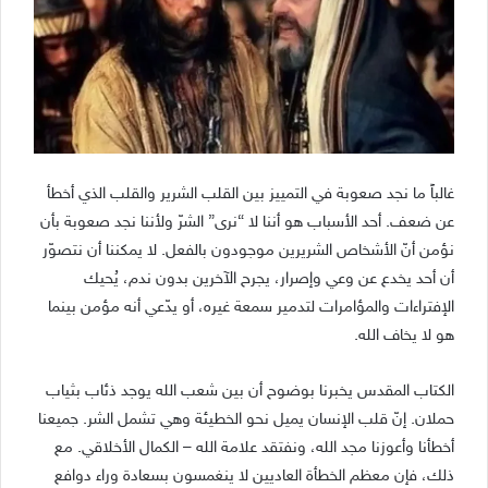
غالباً ما نجد صعوبة في التمييز بين القلب الشرير والقلب الذي أخطأ
عن ضعف. أحد الأسباب هو أننا لا “نرى” الشرّ ولأننا نجد صعوبة بأن
نؤمن أنّ الأشخاص الشريرين موجودون بالفعل. لا يمكننا أن نتصوّر
أن أحد يخدع عن وعي وإصرار، يجرح الآخرين بدون ندم، يُحيك
الإفتراءات والمؤامرات لتدمير سمعة غيره، أو يدّعي أنه مؤمن بينما
هو لا يخاف الله.
الكتاب المقدس يخبرنا بوضوح أن بين شعب الله يوجد ذئاب بثياب
حملان. إنّ قلب الإنسان يميل نحو الخطيئة وهي تشمل الشر. جميعنا
أخطأنا وأعوزنا مجد الله، ونفتقد علامة الله – الكمال الأخلاقي. مع
ذلك، فإن معظم الخطأة العاديين لا ينغمسون بسعادة وراء دوافع