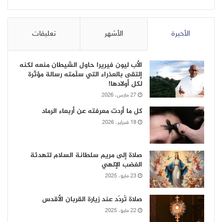
الأخيرة
الأشهر
تعليقات
الأب ليون فيريرا حاول الشيطان منعه لكنه
إلتقى بالعذراء التي سلّمته رسالة مؤثّرة
لكل أولادها!
27 مارس، 2026
كل ما أردت معرفته عن أربعاء الرماد
18 فبراير، 2026
صلاة إلى مريم سلطانة السلام لتهدئة
الغضب الإلهي
23 مايو، 2025
صلاة تُردّد عند زيارة القربان الأقدس
22 مايو، 2025