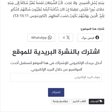
شِبْهِ رُسُلِ الْمَسِيحِ. وَلاَ عَجَبَ. لأَنَّ الشَّيْطَانَ نَفْسَهُ يُغَيِّرُ شَكْلَهُ إِلَى شِبْهِ
مَلاَكِ نُورٍ! فَلَيْسَ عَظِيمًا إِنْ كَانَ خُدَّامُهُ أَيْضًا يُغَيِّرُونَ شَكْلَهُمْ كَخُدَّامٍ
لِلْبِرِّ. الَّذِينَ نِهَايَتُهُمْ تَكُونُ حَسَبَ أَعْمَالِهِمْ. (2كورنثوس 15:11-13)
شارك هذا الموضوع:
فيس بوك
X
WhatsApp
اشترك بالنشرة البريدية للموقع
أدخل بريدك الإلكتروني للإشتراك في هذا الموقع لتستقبل أحدث
المواضيع من خلال البريد الإلكتروني.
عنوان
البريد
الإلكتروني
اشتراك
الوسوم
القلب الشرير
مواضيع روحية