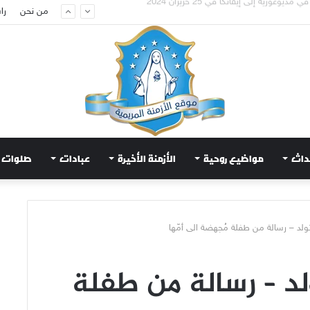
تعويض قلب مريم الطاهر هذا ما يطلبه يسوع!
من نحن
را
داث
مواضيع روحية
الأزمنة الأخيرة
عبادات
صلوات
لد – رسالة من طفلة مُجهضة الى أمّها
د – رسالة من طفلة