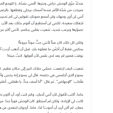
عندئذّ مزّق الوحش ذراعي وبترها. آلمني بشدّة، يا للوجع ال
صرخت من شدّة الألم عندما أمسك برجلي وقطعها. بالرغم 
أنني لن أرى وجهك ولن أسمع صوتكِ تقولين لي كم تحببين
لجعلك سعيدة، لكنني لن أستطيع أن أقوم بذلك بعد الآن. 
تصوّرها وبرعب شديد، شعرت بقلبي ينكسر، لأنني أكثر من 
ولكن كل ذلك كان عبثاً لأنني متُّ موتاً مروعاً!
يمكنني فقط أن أخمّن ما فعلوه بكِ. قبل أن أذهب أردت أن
بوقت قصير لم يعد لدي نفَس لأن أقولها. كنتُ ميتة!
شعرت كيف ارتفعت. حملني ملاك كبير إلى مكان عظيم. كنت 
يسوع الذي أجلسني في حضنه. قال لي يسوع إنه يحبني وأن ا
فأجاب: “الإجهاض”. ثم قال: “أنا آسف جداً، يا طفلتي، أعلم 
ماما، أكتب لأقول لكِ أنني أحبكِ، وكم كنت أود أن أكو
كانت لي الإرادة، ولكن لم أستطع. كان الوحش قوياً جدا. م
معكِ. لم أكن أريد أن أموت! لذا، ماما، أرجوكِ ابتعدي عن ه