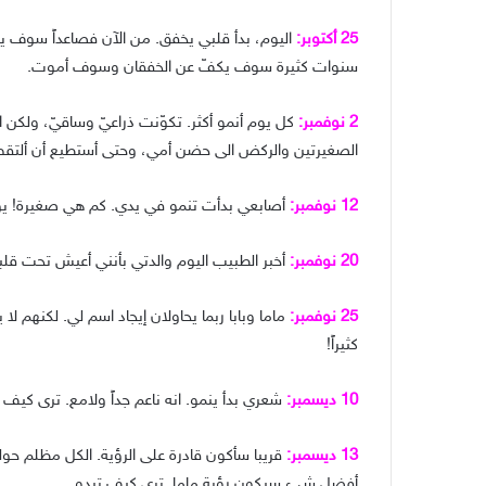
25 أكتوبر:
اليوم، بدأ قلبي يخفق. من الآن فصاعداً سوف ي
سنوات كثيرة سوف يكفّ عن الخفقان وسوف أموت.
2 نوفمبر:
كل يوم أنمو أكثر. تكوّنت ذراعيّ وساقيّ، ولكن
الصغيرتين والركض الى حضن أمي، وحتى أستطيع أن ألتقط ال
12 نوفمبر:
أصابعي بدأت تنمو في يدي. كم هي صغيرة! يوما
20 نوفمبر:
أخبر الطبيب اليوم والدتي بأنني أعيش تحت قل
25 نوفمبر:
ماما وبابا ربما يحاولان إيجاد اسم لي. لكنهم ل
كثيراً!
10 ديسمبر:
شعري بدأ ينمو. انه ناعم جداً ولامع. ترى كيف
13 ديسمبر:
قريبا سأكون قادرة على الرؤية. الكل مظلم حو
أفضل شيء سيكون رؤية ماما. ترى كيف تبدو.