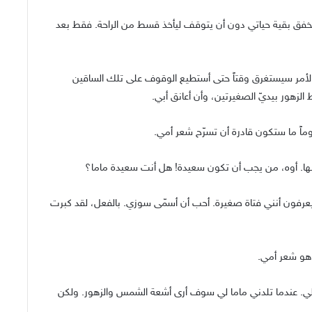
خفق بقية حياتي دون أن يتوقف ليأخذ قسط من الراحة. فقط بعد
 الأمر سيستغرق وقتاً حتى أستطيع الوقوف على تلك الساقين
زهور بيديّ الصغيرتين، وأن أعانق أبي.
ً ما ستكون قادرة أن تسرّح شعر أمي.
بها. أوه، من يجب أن تكون سعيدة! هل أنت سعيدة ماما؟
ا يعرفون أنني فتاة صغيرة. أحب أن أسمّى سوزي. بالفعل، لقد كبرت
 هو شعر أمي.
لي. عندما تلدني ماما لي سوف أرى أشعة الشمس والزهور. ولكن