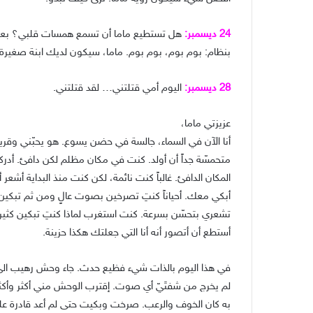
24 ديسمبر:
هل تستطيع ماما أن تسمع همسات قلبي؟ بعض
بنظام: بوم بوم، بوم بوم. ماما، سيكون لديك ابنة صغيرة
28 ديسمبر:
اليوم أمي قتلتني… لقد قتلتني.
عزيزتي ماما،
أنا الآن في السماء، جالسة في حضن يسوع. هو يحبّني وق
متحمسّة جداً أن أولد. كنت في مكان مظلم لكن دافئ. أدركت
المكان الدافئ. غالباً كنت نائمة، لكن كنت منذ البداية أ
أبكي معك. أحياناً كنتِ تصرخين بصوت عالٍ ومن ثم تبكين
تشعري بتحسّن بسرعة. كنت استغرب لماذا كنتِ تبكين كثيراً.
أستطع أن أتصور أنه أنا التي جعلتك هكذا حزينة.
في هذا اليوم بالذات شيء فظيع حدث. جاء وحش رهيب الى 
لم يخرج من شفتَيّ أي صوت. إقترب الوحش مني أكثر وأكثر،
به كان الخوف والرعب. صرخت وبكيت حتى لم أعد قادرة على