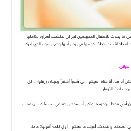
قى ما يحدث للأطفال المجهضين لغز لن تنكشف أسراره بكاملها
ة طفلة منذ لحظة تكوينها في رحم أمها وحتى اليوم الذي أدركت
حياتي
كن أنا هنا. أنا فتاة، سيكون لي شعراً أشقراً وعينان زرقاوان. كل
سوف أحبّ الأزهار.
أمي فقط موجودة. ولكن أنا شخص حقيقي، تماما كما أن فتات
ى الضحك والتحدّث. أعرف ما ستكون أول كلمة أقولها: ماما.