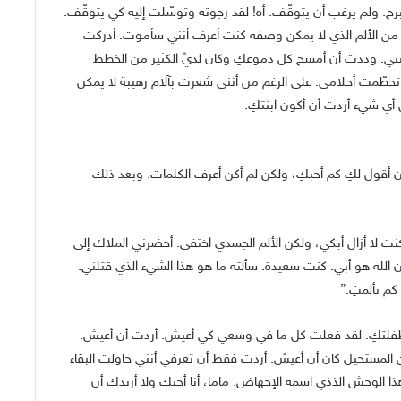
مبرح. ولم يرغب أن يتوقّف. أه! لقد رجوته وتوسّلت إليه كي يتوقّف.
من الألم الذي لا يمكن وصفه كنت أعرف أنني سأموت. أدركت
ني. وددت أن أمسح كل دموعكِ وكان لديَّ الكثير من الخطط
تحطّمت أحلامي. على الرغم من أنني شعرت بآلام رهيبة لا يمكن
أي شيء أردت أن أكون ابنتكِ.
 أقول لكِ كم أحبكِ، ولكن لم أكن أعرف الكلمات. وبعد ذلك
لا أزال أبكي، ولكن الألم الجسدي اختفى. أحضرني الملاك إلى
لله هو أبي. كنت سعيدة. سألته ما هو هذا الشيء الذي قتلني.
كم تألمتِ.”
ن طفلتكِ. لقد فعلت كل ما في وسعي كي أعيش. أردت أن أعيش.
ن المستحيل كان أن أعيش. أردت فقط أن تعرفي أنني حاولت البقاء
ذا الوحش الذذي اسمه الإجهاض. ماما، أنا أحبك ولا أريدكِ أن