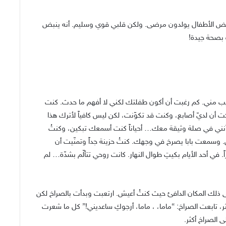
 الأطفال يولدون مرضى. ولكن قلبي قوي وسليم. أنه ينبض
 بصحة جيدة!
ريب مني. كم رغبت أن أكون طفلتك لكني لا أفهم ما حدث. كنت
 أن لديّ أصابع، وكنت قد تكوّنت، لكن ليس كافياً لأترك هذا
شعر أنني في صلة وثيقة معك… أحياناً كنت أسمعك تبكين، وكنتُ
. وسمعت بابا يصرخ في وجهك. كنتُ حزينة جداً وتمنّيت أن
 في أحد الأيام بكيتِ طوال النهار. كانت روحي تتألّم بشدّة… لم
ذلك المكان الدافئ حيث كنتُ أعيش. ارتعبت وبدأت بالصراخ لكن
 تابعت الصراخ: “ماما، ، ماما، أرجوكِ ساعديني!” كل ما شعرت
 الصراخ أكثر.