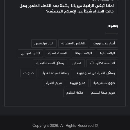
19 ديسمبر، 2016
لماذا تبكي الرائية ميريانا بشدّة بعد انتهاء الظهور وهل
قالت العذراء شيئاً عن الإسلام المتطرّف؟
وسوم
أخبار مديوغورييه
الأنفس المطهرية
البابا فرنسيس
الرائية ماريا
الرائية ميريانا
السيدة العذراء
الشهر المريمي
الكنيسة الكاثوليكيّة
المطهر
رسائل السيدة العذراء
رسائل العذراء في مديوغوريه
رسالة السيدة العذراء
صلوات
ظهورات مريمية
مديوغورييه
مريم العذراء
مريم ملكة السلام
ملكة السلام
© Copyright 2026, All Rights Reserved