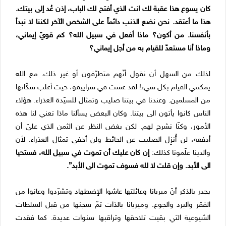
كان يسوع هذا عقبة لك انت الذي أفتح لك الباب، إذن عُد إلى بيتك.
هذا ما أعتقد. نحن نضع الذنب دائماً على الشخص الآخر لكننا لا نبدأ
بأنفسنا. من أكون؟ ماذا أفعل في سبيل الله؟ كم قويّ إيماني،
وماذا أنا مستعدّ للقيام به من أجل إيماني؟
لذلك من السهل أن نقول أنّهم متطرّفون أو غير ذلك. مع الله
يمكنني القيام بكل شيء! لقد عشت في سراييفو، حيث أغلب سكّانها
من المسلمين. وعندنا في بيتنا صليب وتمثال للسيّدة العذراء. هؤلاء
الناس كانوا يأتون الى بيتنا. وكان البعض يسألنا ماذا تعني لنا هذه
الأمور، وكنّا نشرح لهم. لكن بغض النظر عن الثمن الذي عليّ أن
أدفعه، لن أُنزِل الصليب عن الحائط ولن أخفي تمثال العذراء. لأن
والدينا علّمونا كذلك:
إن كان عليك أن تموت في سبيل الله، فستحيا
الى الأبد. وإن قلت لا لله فسوف تموت الى الأبد”.
يجدر بالذكر أنّ ميريانا وعائلتها عاشوا الإضطهاد وتشرّدوا وعانوا من
الفقر والبرد والجوع. وميريانا بالذات تمّ سجنها من قبل السلطات
الشيوعية التي بقيت تلاحقها وتراقبها سنوات عديدة. كما فقدت