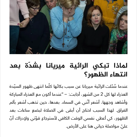
لماذا تبكي الرائية ميريانا بشدّة بعد
انتهاء الظهور؟
عندما سُئلت الرائية ميريانا عن سبب بكائها كلّما انتهى ظهور السيّدة
العذراء لها كل 2 من الشهر، أجابت: – “عندما أكون مع العذراء المباركة
وأشاهد وجهها، أشعر أنّني في السماء. بعدها، حين تذهب أشعر بألم
الفراق. لهذا السبب احتاج أن أبقى في الصلاة لبضع ساعات بعد
الظهور، كي أعطي نفسي الوقت الكافي لأسترجاع قوّتي ولإدراك أنّ
عليّ مواصلة حياتي هنا على الأرض.