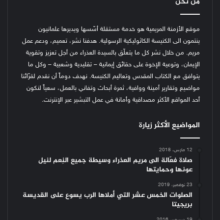
من نحن
موقع الأزمنة المريمية هو خدمة مستقلة أسّسها ويديرها علمانيون
ينتمون الى الكنيسة الكاثوليكية الرسولية. هدفنا نشر، تعميم، ودعم عمل
مريم. من خلال نشر كل ما يتعلّق بالسيدة العذراء من أجل تعزيز وتقوية
الإيمان، وتوعية الإخوة على حقائق إيمانية – تقليدية وشعبية – وكل ما
يتوافق مع الكتاب المقدس وتعاليم الكنيسة.
نهدف دوماً أن نقدم لقرّائنا
مواضيع وتقارير أمينة ووافية، ثمرة أبحاث وتفاني بالعمل، سعياً لنكون
أحد المواقع الأكثر مصداقية وأمانة في عمل التبشير عبر الإنترنت.
المواضيع الأكثر زيارة
12 مارس، 2018
صلاة فعّالة الى مريم العذراء وسيطة جميع النِعم لنيل
عونها وحمايتها
23 نوفمبر، 2019
الصلوات الخمس عشر التي أملاها الرب يسوع على القديسة
بريجيتا