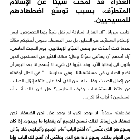
العذراء قد لمّحت شيئاً عن الإسلام
المتطرّف، بسبب توسّع اضطهادهم
للمسيحيين.
أجابت ميريانا: “لا. العذراء المباركة لم تقل شيئاُ بهذا الخصوص. ليس
الإسلام المتطرّف هو الخطير، بل نحن الضعفاء. دعوني أعطيكم مثالاً:
عندما كنت أتحدّث مع بعض الحجّاج الإيطاليين، يوم السبت الماضي،
أراد أحدهم أن يسألني سؤالاً وقال: هناك الكثير من المسلمين الذين
يأتون الى إيطاليا الآن، وقد غيّروا كل شيء. لا يُسمح لنا بعد اليوم أن
نضع الصلبان في مستشفياتنا، وفي مدارسنا…” في الحال أوقفته
عن إكمال الحديث وقلت له: من الذي أخذ على عاتقه إنزال الصليب
عن حائط المستشفيات وغرف المدارس؟ هل كان ذلك أنت أم
المسلمين؟ أجاب أنا لكن…
فقاطعته مجدّداً:
لا يوجد لكن، لا يوجد عذر. نحن الضعفاء. نحن
ضعفاء في إيماننا لذلك نسمح للجميع أن يفعلوا ما يريدون. إذا كان
يسوع هو الذي علّمني أن أفتح الباب أمام الجميع وأقبلهم، فلا بدّ لي
من القيام بذلك. يسوع ذاته هو الذي يعلمّني أن أفتح لك الباب وإذا