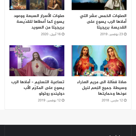
الصلوات الخمس عشر التي
صلوات الأسرار السبعة ووعود
أملاها الرب يسوع على
يسوع كما أعطاها للقدّيسة
القديسة بريجيتا
بريجيتا من السويد
23 نوفمبر، 2019
16 أبريل، 2020
صلاة فعّالة الى مريم العذراء
تساعية التسليم – أملاها الرب
وسيطة جميع النِعم لنيل
يسوع على المكرّم الأب
عونها وحمايتها
دوليندو روتولو
12 مارس، 2018
12 نوفمبر، 2019