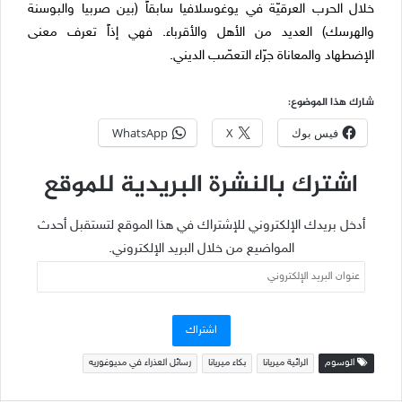
خلال الحرب العرقيّة في يوغوسلافيا سابقاً (بين صربيا والبوسنة
والهرسك) العديد من الأهل والأقرباء. فهي إذاً تعرف معنى
الإضطهاد والمعاناة جرّاء التعصّب الديني.
شارك هذا الموضوع:
فيس بوك
X
WhatsApp
اشترك بالنشرة البريدية للموقع
أدخل بريدك الإلكتروني للإشتراك في هذا الموقع لتستقبل أحدث
المواضيع من خلال البريد الإلكتروني.
عنوان
البريد
الإلكتروني
اشتراك
الوسوم
الرائية ميريانا
بكاء ميريانا
رسائل العذراء في مديوغوريه