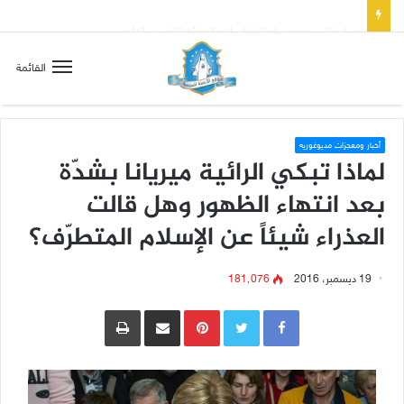
صلاة إلى مريم سلطانة السلام لتهدئة الغضب الإلهي
القائمة
أخبار ومعجزات مديوغوريه
لماذا تبكي الرائية ميريانا بشدّة
بعد انتهاء الظهور وهل قالت
العذراء شيئاً عن الإسلام المتطرّف؟
19 ديسمبر، 2016
181٬076
Pinterest
مشاركة عبر البريد
طباعة