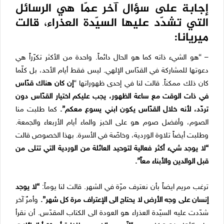
إجابة على سؤال آخر عمّا هي الرسائل
التي تشدّد عليها السيّدة العذراء، قالت
ميريانا:
– “هو الشيء ذاته كما هو الحال دائماً. واحدة من الأكثر تكرّراً هي
دعوتها للمشاركة في القدّاس الإلهي. ليس فقط أيام الأحد، بل كلّما
كان ذلك ممكناً. قالت لنا في إحدى ظهوراتها “
إن كان هناك قدّاس
في ذات الوقت مع ساعة الظهور، يجب عليكم اختيار القدّاس دون
تردّد، لأنه خلال القدّاس يكون ابني يسوع معكم”.
كما طلبت منا
الصوم، وأفضل صوم هو على الخبز والماء أيام الأربعاء والجمعة.
وطلبت أيضاً تلاوة الوردية، وخاصّة في الأسرة. بهذا الخصوص قالت
“لا يوجد شيء أكثر فعالية لتوحيد العائلة من الوردية التي تتلى من
قبل الوالدين والأبناء معاً”.
ترغب مريم ايضاً بأن نعترف مرّة في الشهر. قالت لنا يوماً:
“لا يوجد
إنسان على وجه الأرض لا يحتاج الى الإعتراف مرة كل شهر”.
وأمرٌ آخر
شدّدت عليه السيّدة العذراء هو العودة الى الكتاب المقدّس. أن نقرأ