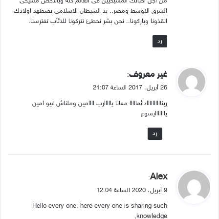
من اجل احبائك المسيحيين فى العالم كله وبالاخص مسيحى
الشرق الاوسط ومصر.. يد الشيطان الاسلامى تضطهد اولادك
انقذونا وباركونا.. نحن بشر نخطئ تتركونا للذئأب تفترسنا.
رد
ي
غير معروف
:
ق
26 أبريل، 2017 الساعة 21:07
و
ربناااااااااادائمااااا معانا يااااارب اااامين وملناش غيو امين
ل
يااااااايسوع
رد
ي
Alex
:
ق
9 أبريل، 2020 الساعة 12:04
و
Hello every one, here every one is sharing such
ل
knowledge,