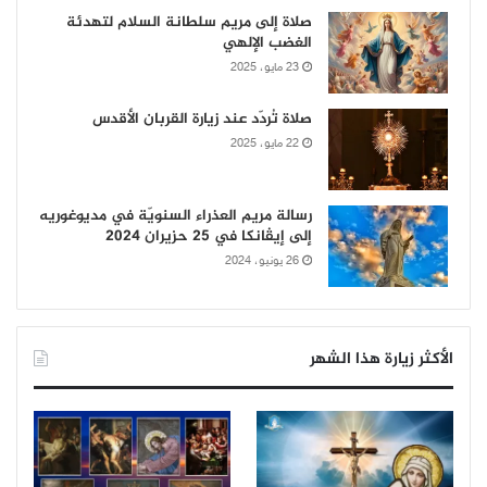
صلاة إلى مريم سلطانة السلام لتهدئة
الغضب الإلهي
23 مايو، 2025
صلاة تُردّد عند زيارة القربان الأقدس
22 مايو، 2025
رسالة مريم العذراء السنويّة في مديوغوريه
إلى إيڤانكا في 25 حزيران 2024
26 يونيو، 2024
الأكثر زيارة هذا الشهر