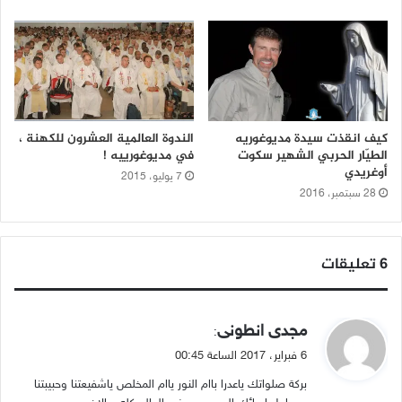
كيف انقذت سيدة مديوغوريه
الندوة العالمية العشرون للكهنة ،
الطيّار الحربي الشهير سكوت
في مديوغورييه !
أوغريدي
7 يوليو، 2015
28 سبتمبر، 2016
‫6 تعليقات
ي
مجدى انطونى
:
ق
6 فبراير، 2017 الساعة 00:45
و
بركة صلواتك ياعدرا باام النور ياام المخلص ياشفيعتنا وحبيبتنا
ل