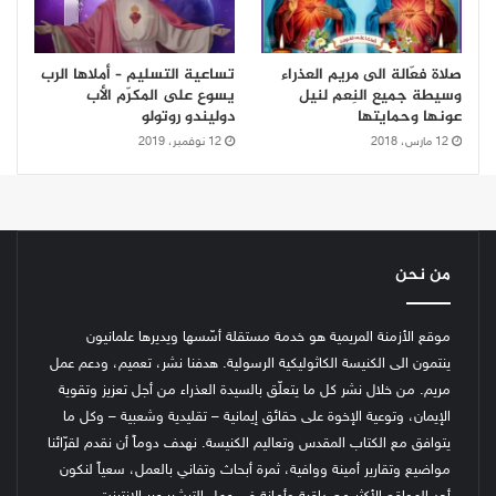
صلاة فعّالة الى مريم العذراء
تساعية التسليم – أملاها الرب
وسيطة جميع النِعم لنيل
يسوع على المكرّم الأب
عونها وحمايتها
دوليندو روتولو
12 مارس، 2018
12 نوفمبر، 2019
من نحن
موقع الأزمنة المريمية هو خدمة مستقلة أسّسها ويديرها علمانيون
ينتمون الى الكنيسة الكاثوليكية الرسولية. هدفنا نشر، تعميم، ودعم عمل
مريم. من خلال نشر كل ما يتعلّق بالسيدة العذراء من أجل تعزيز وتقوية
الإيمان، وتوعية الإخوة على حقائق إيمانية – تقليدية وشعبية – وكل ما
يتوافق مع الكتاب المقدس وتعاليم الكنيسة.
نهدف دوماً أن نقدم لقرّائنا
مواضيع وتقارير أمينة ووافية، ثمرة أبحاث وتفاني بالعمل، سعياً لنكون