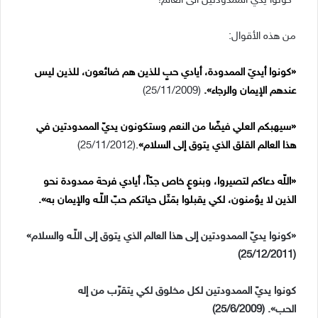
“كونوا يديَّ الممدودتين الى العالم!”
من هذه الأقوال:
«كونوا أيديَ الممدودة، أيادي حبٍ للذين هم ضائعون، للذين ليس
عندهم الإيمان والرجاء».
(25/11/2009)
«سيهبكم العلي فيضًا من النعم وستكونون يديّ الممدودتين في
هذا العالم القلق الذي يتوق إلى السلام»
.
(25/11/2012)
«اللّه دعاكم لتصيروا، وبنوعٍ خاص جدّاً، أيادي فرحة ممدودة نحو
الذين لا يؤمنون، لكي يقبلوا بمَثَل حياتكم حبّ اللّـه والإيمان به».
«كونوا
يديّ الممدودتين إلى هذا العالم الذي يتوق إلى اللّـه
والسلام»
(25/12/2011)
كونوا يديّ الممدودتين لكل مخلوق
لكي يتقرّب من إله
الحب».
(25/6/2009
)