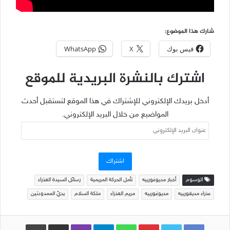
شارك هذا الموضوع:
فيس بوك
X
WhatsApp
اشترك بالنشرة البريدية للموقع
أدخل بريدك الإلكتروني للإشتراك في هذا الموقع لتستقبل أحدث
المواضيع من خلال البريد الإلكتروني.
عنوان
البريد
الإلكتروني
اشتراك
الوسوم
أخبار مديوغورييه
تأمل الحركة المريمية
رسائل السيدة العذراء
عذراء مديغورييه
مديوغورييه
مريم العذراء
ملكة السلام
يديّ الممدودتين
Pinterest
WhatsApp
Telegram
Viber
مشاركة عبر البريد
طباعة