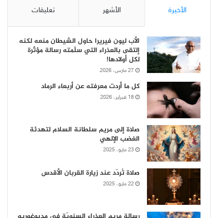
الأخيرة
الأشهر
تعليقات
الأب ليون فيريرا حاول الشيطان منعه لكنه
إلتقى بالعذراء التي سلّمته رسالة مؤثّرة
لكل أولادها!
27 مارس، 2026
كل ما أردت معرفته عن أربعاء الرماد
18 فبراير، 2026
صلاة إلى مريم سلطانة السلام لتهدئة
الغضب الإلهي
23 مايو، 2025
صلاة تُردّد عند زيارة القربان الأقدس
22 مايو، 2025
رسالة مريم العذراء السنويّة في مديوغوريه