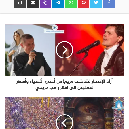
أراد الإنتحار فتدخّلت مريم! من أغنى الأغنياء وأشهر
المغنيين الى افقر راهب مريمي!