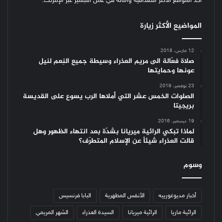
أحد المواقع الأكثر مصداقية وأمانة في عمل التبشير عبر الإنترنت.
المواضيع الأكثر زيارة
12 مارس، 2018
صلاة فعّالة الى مريم العذراء وسيطة جميع النِعم لنيل
عونها وحمايتها
23 نوفمبر، 2019
الصلوات الخمس عشر التي أملاها الرب يسوع على القديسة
بريجيتا
19 ديسمبر، 2016
لماذا تبكي الرائية ميريانا بشدّة بعد انتهاء الظهور وهل
قالت العذراء شيئاً عن الإسلام المتطرّف؟
وسوم
أخبار مديوغورييه
الأنفس المطهرية
البابا فرنسيس
الرائية ماريا
الرائية ميريانا
السيدة العذراء
الشهر المريمي