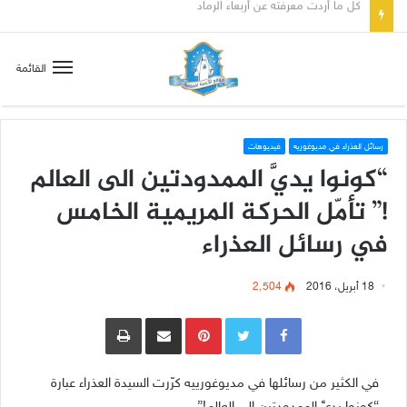
صلاة إلى مريم سلطانة السلام لتهدئة الغضب الإلهي
القائمة
رسائل العذراء في مديوغوريه
فيديوهات
“كونوا يديَّ الممدودتين الى العالم
!” تأمّل الحركة المريمية الخامس
في رسائل العذراء
18 أبريل، 2016
2٬504
Pinterest
مشاركة عبر البريد
طباعة
في الكثير من رسائلها في مديوغورييه كرّرت السيدة العذراء عبارة