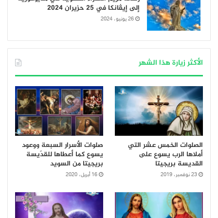
إلى إيڤانكا في 25 حزيران 2024
26 يونيو، 2024
الأكثر زيارة هذا الشهر
الصلوات الخمس عشر التي
صلوات الأسرار السبعة ووعود
أملاها الرب يسوع على
يسوع كما أعطاها للقدّيسة
القديسة بريجيتا
بريجيتا من السويد
23 نوفمبر، 2019
16 أبريل، 2020