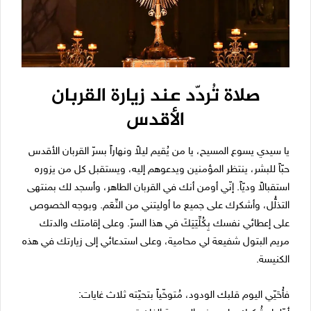
صلاة تُردّد عند زيارة القربان
الأقدس
يا سيدي يسوع المسيح، يا من يُقيم ليلاً ونهاراً بسرّ القربان الأقدس
حبّاً للبشر، ينتظر المؤمنين ويدعوهم إليه، ويستقبل كل من يزوره
استقبالاً وديّاً. إنّي أومن أنك في القربان الطاهر، وأسجد لك بمنتهى
التذلُّل، وأشكرك على جميع ما أوليتني من النِّعَم. وبوجه الخصوص
على إعطائي نفسك بِكُلِّيَتِكَ في هذا السرّ. وعلى إقامتك والدتك
مريم البتول شفيعة لي محامية، وعلى استدعائي إلى زيارتك في هذه
الكنيسة.
فأُحَيّي اليوم قلبك الودود، مُتوخّياً بتحيّته ثلاث غايات: