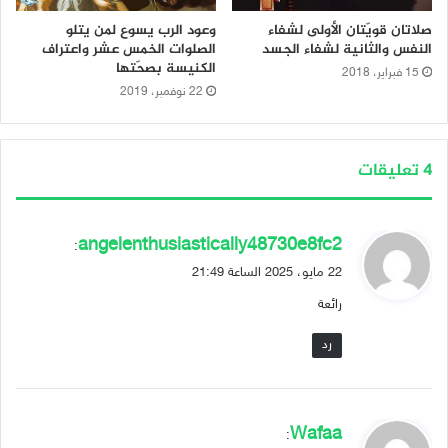
صلاتان قويّتان الأولى لشفاء
وعود الرب يسوع لمن يتلو
النفس والثانية لشفاء الجسد
الصلوات الخمس عشر واعتراف
الكنيسة بصحّتها
15 فبراير، 2018
22 نوفمبر، 2019
‫4 تعليقات
ي
angelenthusiastically48730e8fc2
:
ق
22 مايو، 2025 الساعة 21:49
و
رائعة
ل
رد
ي
Wafaa
: