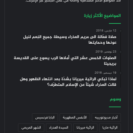
أحد المواقع الأكثر مصداقية وأمانة في عمل التبشير عبر الإنترنت.
المواضيع الأكثر زيارة
12 مارس، 2018
صلاة فعّالة الى مريم العذراء وسيطة جميع النِعم لنيل
عونها وحمايتها
23 نوفمبر، 2019
الصلوات الخمس عشر التي أملاها الرب يسوع على القديسة
بريجيتا
19 ديسمبر، 2016
لماذا تبكي الرائية ميريانا بشدّة بعد انتهاء الظهور وهل
قالت العذراء شيئاً عن الإسلام المتطرّف؟
وسوم
أخبار مديوغورييه
الأنفس المطهرية
البابا فرنسيس
الرائية ماريا
الرائية ميريانا
السيدة العذراء
الشهر المريمي