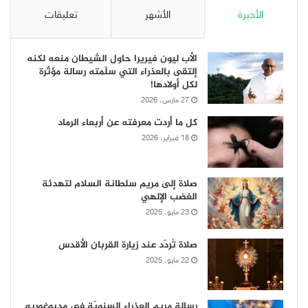
الأخيرة
الأشهر
تعليقات
الأب ليون فيريرا حاول الشيطان منعه لكنه
إلتقى بالعذراء التي سلّمته رسالة مؤثّرة
لكل أولادها!
27 مارس، 2026
كل ما أردت معرفته عن أربعاء الرماد
18 فبراير، 2026
صلاة إلى مريم سلطانة السلام لتهدئة
الغضب الإلهي
23 مايو، 2025
صلاة تُردّد عند زيارة القربان الأقدس
22 مايو، 2025
رسالة مريم العذراء السنويّة في مديوغوريه