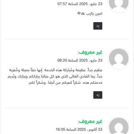
ق
23 مايو، 2025 الساعة 07:57
و
امين ياارب 🙏🌹
ل
رد
ي
غير معروف
:
ق
23 مايو، 2025 الساعة 08:20
و
عظيم جداً. عظيمة ومُباركة هذه الخدمة. إنها حقاً جميلة ومُعزية
ل
جداً. ربنا الفادي الغالي الذي هو كل حياتنا يبارككم ويبارك ويُديم
خدمتكم هذه. شكراً لتعبكم من أجلنا. وشكراً لكم.
رد
ي
غير معروف
:
ق
23 أكتوبر، 2025 الساعة 16:05
و