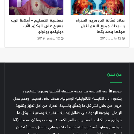
صلاة فعّالة الى مريم العذراء
تساعية التسليم – أملاها الرب
وسيطة جميع النِعم لنيل
يسوع على المكرّم الأب
عونها وحمايتها
دوليندو روتولو
12 مارس، 2018
12 نوفمبر، 2019
من نحن
موقع الأزمنة المريمية هو خدمة مستقلة أسّسها ويديرها علمانيون
ينتمون الى الكنيسة الكاثوليكية الرسولية. هدفنا نشر، تعميم، ودعم عمل
مريم. من خلال نشر كل ما يتعلّق بالسيدة العذراء من أجل تعزيز وتقوية
الإيمان، وتوعية الإخوة على حقائق إيمانية – تقليدية وشعبية – وكل ما
يتوافق مع الكتاب المقدس وتعاليم الكنيسة.
نهدف دوماً أن نقدم لقرّائنا
مواضيع وتقارير أمينة ووافية، ثمرة أبحاث وتفاني بالعمل، سعياً لنكون