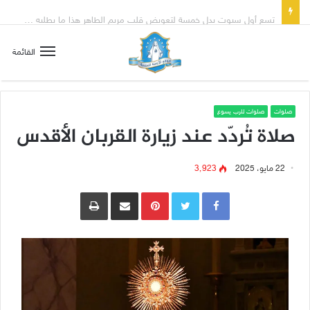
تسع أول سبوت بدل خمسة لتعويض قلب مريم الطاهر هذا ما يطلبه يسوع!
القائمة
صلوات
صلوات للرب يسوع
صلاة تُردّد عند زيارة القربان الأقدس
22 مايو، 2025
3٬923
Pinterest
مشاركة عبر البريد
طباعة