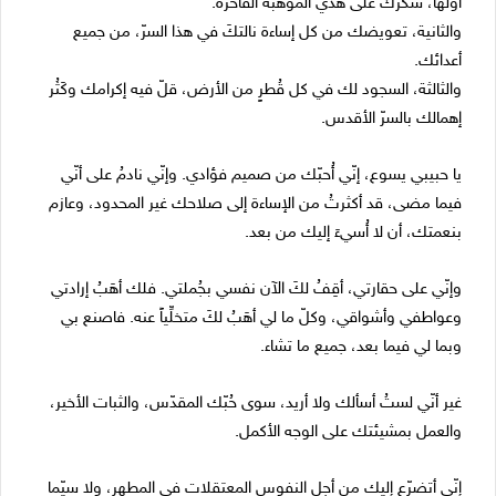
أوّلها، شُكرك على هذي الموهبة الفاخرة.
والثانية، تعويضك من كل إساءة نالتكَ في هذا السرّ، من جميع
أعدائك.
والثالثة، السجود لك في كل قُطرٍ من الأرض، قلّ فيه إكرامك وكَثُر
إهمالك بالسرّ الأقدس.
يا حبيبي يسوع، إنّي أُحبّك من صميم فؤادي. وإنّي نادمُ على أنّي
فيما مضى، قد أكثرتُ من الإساءة إلى صلاحك غير المحدود، وعازم
بنعمتك، أن لا أُسيءَ إليك من بعد.
وإنّي على حقارتي، أقِفُ لكَ الآن نفسي بجُملتي. فلك أهَبُ إرادتي
وعواطفي وأشواقي، وكلّ ما لي أهَبُ لكَ متخلِّياً عنه. فاصنع بي
وبما لي فيما بعد، جميع ما تشاء.
غير أنّي لستُ أسألك ولا أريد، سوى حُبّك المقدّس، والثبات الأخير،
والعمل بمشيئتك على الوجه الأكمل.
إنّي أتضرّع إليك من أجل النفوس المعتقلات في المطهر، ولا سيّما