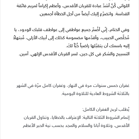
اللواتي كُنَّ أشدّ عبادة للقربان الأقدس، وأعظم إكراماً لمريم فائقة
القداسة. واتضرّع إليك أيضاً من أجل الخطأة أجمعين.
وفي الختام، إنّي أضُمّ جميع عواطفي إلى عواطف قلبك الودود، يا
مُخلّصي الحبيب، وأقدّمها مضمومة كذلك إلى أبيك الأزلي، مُبتهلاً
إليه باسمك أن يتقبّلها راضياً خُبّاً لكَ.
التسبيح والشكر في كل حين، لسر القربان الأقدس الإلهي. آمين.
غفران خمس سنوات مرة في النهار، وغفران كامل مرّة في الشهر
بالثلاثة الشروط العادية للتلاوة اليومية.
يُطلب لربح الغفران الكامل:
إتمام الشروط الثلاثة التالية: الإعتراف بالخطايا، وتناول القربان
الأقدس، وتلاوة أبانا والسلام والمجد بحسب نية الحبر الأعظم