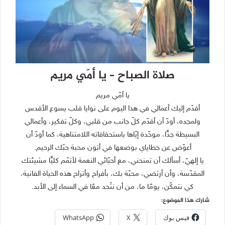
صلاة الصباح – يا أمّي مريم
يا أمّي مريم
أقدّم إليك أعمالي في هذا اليوم على نوايا قلب يسوع الأقدس
ولمجده، أودّ أن أقدّم كلّ جانب من قلبي، وكلّ تفكير، وأعمالي
البسيطة جدًّا، موحّدة إيّاها باستحقاقاته اللامتناهية، كما أودّ أن
أعوّض عن خطاياي بوضعها في أتون محبة حبّك الرحيم.
يا إلهيّ، أسألك أن تمنحني، مع أحبّائي النعمة لأتمّم كليًّا مشيئتك
المقدّسة، وأن أرتضي، محبّة بك، بأفراح وأتراح هذه الحياة الفانية،
كي نتمكّن، يومًا ما، من أن نتّحد معًا في السماء إلى الأبد.
شارك هذا الموضوع:
فيس بوك
X
WhatsApp