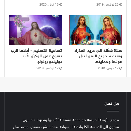
23 نوفمبر، 2019
16 أبريل، 2020
صلاة فعّالة الى مريم العذراء
تساعية التسليم – أملاها الرب
وسيطة جميع النِعم لنيل
يسوع على المكرّم الأب
عونها وحمايتها
دوليندو روتولو
12 مارس، 2018
12 نوفمبر، 2019
من نحن
موقع الأزمنة المريمية هو خدمة مستقلة أسّسها ويديرها علمانيون
ينتمون الى الكنيسة الكاثوليكية الرسولية. هدفنا نشر، تعميم، ودعم عمل