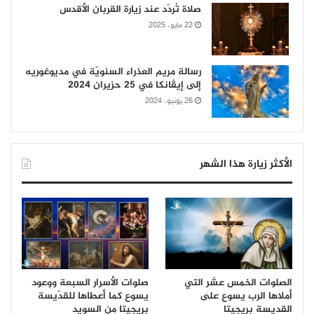
صلاة تُردّد عند زيارة القربان الأقدس
22 مايو، 2025
رسالة مريم العذراء السنويّة في مديوغوريه
إلى إيڤانكا في 25 حزيران 2024
26 يونيو، 2024
الأكثر زيارة هذا الشهر
الصلوات الخمس عشر التي
صلوات الأسرار السبعة ووعود
أملاها الرب يسوع على
يسوع كما أعطاها للقدّيسة
القديسة بريجيتا
بريجيتا من السويد