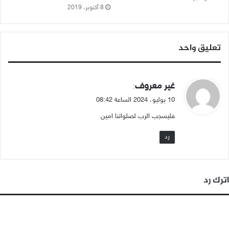
8 أكتوبر، 2019
تعليق واحد
ي
غير معروف
:
ق
10 يوليو، 2024 الساعة 08:42
و
فليسجب الرب لصلواتنا امين
ل
رد
اترك رد