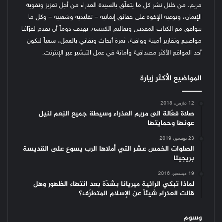
مريم. من خلال نشر كل ما يتعلّق بالسيدة العذراء من أجل تعزيز وتقوية
الإيمان، وتوعية الإخوة على حقائق إيمانية – تقليدية وشعبية – وكل ما
يتوافق مع الكتاب المقدس وتعاليم الكنيسة.
نهدف دوماً أن نقدم لقرّائنا
مواضيع وتقارير أمينة ووافية، ثمرة أبحاث وتفاني بالعمل، سعياً لنكون
أحد المواقع الأكثر مصداقية وأمانة في عمل التبشير عبر الإنترنت.
المواضيع الأكثر زيارة
12 مارس، 2018
صلاة فعّالة الى مريم العذراء وسيطة جميع النِعم لنيل
عونها وحمايتها
23 نوفمبر، 2019
الصلوات الخمس عشر التي أملاها الرب يسوع على القديسة
بريجيتا
19 ديسمبر، 2016
لماذا تبكي الرائية ميريانا بشدّة بعد انتهاء الظهور وهل
قالت العذراء شيئاً عن الإسلام المتطرّف؟
وسوم