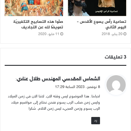
تساعية رأس يسوع الأقدس –
صلّوا هذه التسابيح التكفيريّة
اليوم الثاني
تعويضًا لله عن التجاديف
20 يناير، 2018
11 مايو، 2020
‫3 تعليقات
ي
الشماس المقدسي المهندس طلال عناءي
:
ق
8 نوفمبر، 2023 الساعة 17:29
و
احباءنا. هذا الموضوع ليس وقته الان. لاننا الان في زمن الميلاد
ل
وليس زمن صلب الرب يسوع فنحن نحتاج إلى مواضيع ميلاد
الرب يسوع وزمن المجيء ليس زمن الالام. شكرا
رد