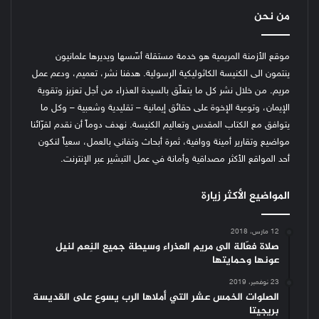
من نحن
موقع الأزمنة المريمية هو خدمة مستقلة أسّسها ويديرها علمانيون
ينتمون الى الكنيسة الكاثوليكية الرسولية. هدفنا نشر، تعميم، ودعم عمل
مريم. من خلال نشر كل ما يتعلّق بالسيدة العذراء من أجل تعزيز وتقوية
الإيمان، وتوعية الإخوة على حقائق إيمانية – تقليدية وشعبية – وكل ما
يتوافق مع الكتاب المقدس وتعاليم الكنيسة.
نهدف دوماً أن نقدم لقرّائنا
مواضيع وتقارير أمينة ووافية، ثمرة أبحاث وتفاني بالعمل، سعياً لنكون
أحد المواقع الأكثر مصداقية وأمانة في عمل التبشير عبر الإنترنت.
المواضيع الأكثر زيارة
12 مارس، 2018
صلاة فعّالة الى مريم العذراء وسيطة جميع النِعم لنيل
عونها وحمايتها
23 نوفمبر، 2019
الصلوات الخمس عشر التي أملاها الرب يسوع على القديسة
بريجيتا