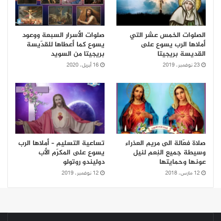
الصلوات الخمس عشر التي
صلوات الأسرار السبعة ووعود
أملاها الرب يسوع على
يسوع كما أعطاها للقدّيسة
القديسة بريجيتا
بريجيتا من السويد
23 نوفمبر، 2019
16 أبريل، 2020
صلاة فعّالة الى مريم العذراء
تساعية التسليم – أملاها الرب
وسيطة جميع النِعم لنيل
يسوع على المكرّم الأب
عونها وحمايتها
دوليندو روتولو
12 مارس، 2018
12 نوفمبر، 2019