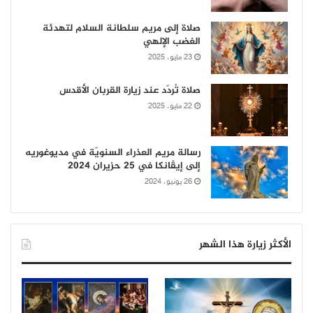
صلاة إلى مريم سلطانة السلام لتهدئة
الغضب الإلهي
23 مايو، 2025
صلاة تُردّد عند زيارة القربان الأقدس
22 مايو، 2025
رسالة مريم العذراء السنويّة في مديوغوريه
إلى إيڤانكا في 25 حزيران 2024
26 يونيو، 2024
الأكثر زيارة هذا الشهر