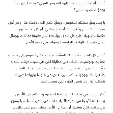
ألست أنت خالقنا وفادينا وإلهنا القدوس القوي؟ فلماذا إذن عدوّنا
وعدوّك شديد البأس؟
يا رب، بحقّ محبّتك للنفوس، وبحقّ الثمن الذي دفعته عنا، ومن أجل
مجد اسمك، قم وأظهر أنك أنت الإله الحي. أنر كل ظلمة بنور
حكمتك الإلهية. أطرد كل البدع، بواسطة نشر حقيقة عقائدك وجمال
إيمان كنيستك الواحدة الجامعة الرسولية في جميع الأمم.
أشعل كل القلوب بنار حبك المشتعلة. إجذب كل النفوس إلى نفسك
لنعزّيك ونواسيك، بالبكاء على خطايانا التي هي سبب حزنك الشديد.
خبِّئنا يا يسوع الحبيب في جراحاتك. اغسل نفوسنا بدمك الثمين.
إطبع رأسك ووجهك الأقدسين بعمق في قلوبنا وأرواحنا حتى لا
ننساك أبدًا، ولا ننسى الحزن الذي سبّبناه لك.
أذكرنا يا رب في ملكوتك، وامنحنا المغفرة والسلام على الأرض،
والسعادة الأبدية في الحياة الآتية. دعنا نبقى بالقرب منك، يا يسوع،
في حزنك، لكي نستحق أن نحيا إلى الأبد، معك ومع الآب والروح