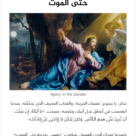
حتى الموت
Agony in the Garden
تذكر، يا يسوع، نفسك الحزينة، والعذاب المخيف الذي تحمّلَته، عندما
انغمست في أعماق عدل أبيك وغضبه، صرخت: «يَا أَبَتَاهُ، إِنْ شِئْتَ
أَنْ تُجِيزَ عَنِّي هذِهِ الْكَأْسَ. وَلكِنْ لِتَكُنْ لاَ إِرَادَتِي بَلْ إِرَادَتُكَ».
وعندما غمرك الحزن العميق، شكوت: «نفسي يحزينة حتى الموت».