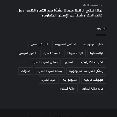
19 ديسمبر، 2016
لماذا تبكي الرائية ميريانا بشدّة بعد انتهاء الظهور وهل
قالت العذراء شيئاً عن الإسلام المتطرّف؟
وسوم
أخبار مديوغورييه
الأنفس المطهرية
البابا فرنسيس
الرائية ماريا
الرائية ميريانا
السيدة العذراء
الشهر المريمي
الكنيسة الكاثوليكيّة
المطهر
رسائل السيدة العذراء
رسائل العذراء في مديوغوريه
رسالة السيدة العذراء
صلوات
ظهورات مريمية
مديوغورييه
مريم العذراء
مريم ملكة السلام
ملكة السلام