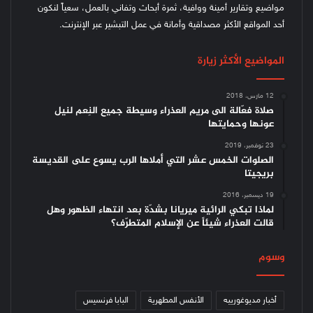
مواضيع وتقارير أمينة ووافية، ثمرة أبحاث وتفاني بالعمل، سعياً لنكون
أحد المواقع الأكثر مصداقية وأمانة في عمل التبشير عبر الإنترنت.
المواضيع الأكثر زيارة
12 مارس، 2018
صلاة فعّالة الى مريم العذراء وسيطة جميع النِعم لنيل
عونها وحمايتها
23 نوفمبر، 2019
الصلوات الخمس عشر التي أملاها الرب يسوع على القديسة
بريجيتا
19 ديسمبر، 2016
لماذا تبكي الرائية ميريانا بشدّة بعد انتهاء الظهور وهل
قالت العذراء شيئاً عن الإسلام المتطرّف؟
وسوم
أخبار مديوغورييه
الأنفس المطهرية
البابا فرنسيس