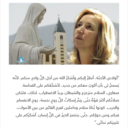
“أولادي الأحبّة، أنظرُ إليكم وأشكرُ الله من أجل كلِّ واحدٍ منكم، لأنّه
يَسمحُ لي بأن أكونَ معكم من جديد، لأشجِّعَكم على القداسة.
صغاري، السلام متزعزع والشيطان يريدُ الاضطراب. لذلك، فلتكن
صلاتُكم أكثرَ قوّةً حتّى يتِمَّ إسكاتُ كلِّ روحٍ نجسة، روحِ الانقسامِ
والحرب. كونوا بُناةَ سلام وحاملين لفرحِ القائمِ من بينِ الأموات،
فيكم ومن حولِكم، حتّى ينتصرَ الخيرُ في كلِّ إنسان. أشكرُكم على
تلبيتِكم ندائي.”