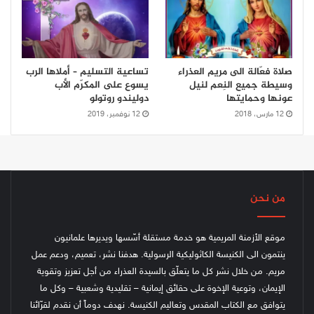
صلاة فعّالة الى مريم العذراء
تساعية التسليم – أملاها الرب
وسيطة جميع النِعم لنيل
يسوع على المكرّم الأب
عونها وحمايتها
دوليندو روتولو
12 مارس، 2018
12 نوفمبر، 2019
من نحن
موقع الأزمنة المريمية هو خدمة مستقلة أسّسها ويديرها علمانيون
ينتمون الى الكنيسة الكاثوليكية الرسولية. هدفنا نشر، تعميم، ودعم عمل
مريم. من خلال نشر كل ما يتعلّق بالسيدة العذراء من أجل تعزيز وتقوية
الإيمان، وتوعية الإخوة على حقائق إيمانية – تقليدية وشعبية – وكل ما
يتوافق مع الكتاب المقدس وتعاليم الكنيسة.
نهدف دوماً أن نقدم لقرّائنا