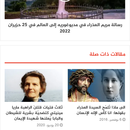
رسالة مريم العذراء في مديوغوريه إلى العالم في 25 حزيران
2022
مقالات ذات صلة
الى ماذا تُلمّح السيدة العذراء
ثلاث فتيات قتلنَ الراهبة ماريا
بقولها: انا كأس الإله الإنسان
مينيتي كتضحيّة بشرية للشيطان
والبابا يُعلنها شهيدة الإيمان
6 نوفمبر، 2016
20 يونيو، 2020