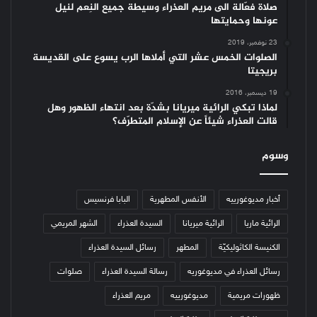
صلاة فعّالة الى مريم العذراء وسيطة جميع النِعم لنيل
عونها وحمايتها
23 نوفمبر، 2019
الصلوات الخمس عشر التي أملاها الرب يسوع على القديسة
بريجيتا
19 ديسمبر، 2016
لماذا تبكي الرائية ميريانا بشدّة بعد انتهاء الظهور وهل
قالت العذراء شيئاً عن الإسلام المتطرّف؟
وسوم
أخبار مديوغورييه
الأنفس المطهرية
البابا فرنسيس
الرائية ماريا
الرائية ميريانا
السيدة العذراء
الشهر المريمي
الكنيسة الكاثوليكيّة
المطهر
رسائل السيدة العذراء
رسائل العذراء في مديوغوريه
رسالة السيدة العذراء
صلوات
ظهورات مريمية
مديوغورييه
مريم العذراء