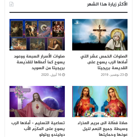
الأكثر زيارة هذا الشهر
الصلوات الخمس عشر التي
صلوات الأسرار السبعة ووعود
أملاها الرب يسوع على
يسوع كما أعطاها للقدّيسة
القديسة بريجيتا
بريجيتا من السويد
23 نوفمبر، 2019
16 أبريل، 2020
صلاة فعّالة الى مريم العذراء
تساعية التسليم – أملاها الرب
وسيطة جميع النِعم لنيل
يسوع على المكرّم الأب
عونها وحمايتها
دوليندو روتولو