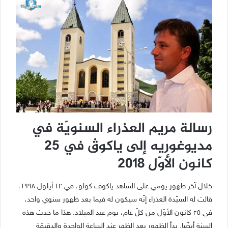
رسالة مريم العذراء السنويّة في
مديوغوريه إلى ياكوﭪ في 25
كانون الأوّل 2018
خلال آخر ظهور يومي على الشاهد ياكوﭪ كولو، في ١٢ أيلول ١٩٩٨،
قالت له السيّدة العذراء إنّه سيكون له فيما بعد ظهور سنوي واحد،
في ٢٥ كانون الأوّل من كلّ عام، يوم عيد الميلاد. هذا ما حدث هذه
السنة أيضًا. بدأ الظهور بعد الظهر عند الساعة الواحدة والدقيقة