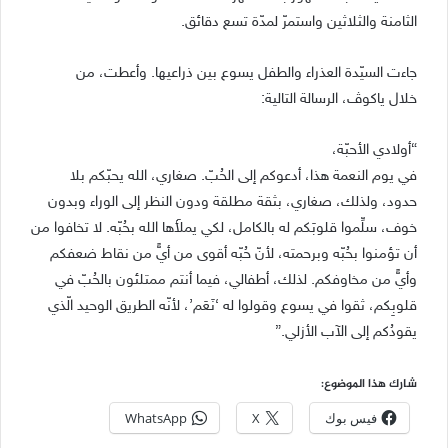
الثامنة والثلاثين واستمرّ لمدّة تسع دقائق.
جاءت السيّدة العذراء والطفل يسوع بين ذراعيها. وأعطت، من
خلال ياكوﭪ، الرسالة التالية:
“أولادي الأحبّة،
في يوم النعمة هذا، أدعوكم إلى الحُبّ. صغاري، الله يحبّكم بلا
حدود، ولذلك، صغاري، بثقة مطلقة ودون النظر إلى الوراء وبدون
خوف، سلِّموا قلوبَكم له بالكامل، لكي يملأَها الله بحُبّه. لا تخافوا من
أن تؤمنوا بحُبّه وبرحمته، لأنّ حُبّه أقوى من أيٍّ من نقاط ضعفكم
وأيٍّ من مخاوفكم. لذلك، أطفالي، فيما أنتم ممتلئون بالحُبّ في
قلوبِكم، ثقوا في يسوع وقولوا له ‘نَعَم’، لأنّه الطريق الوحيد الّذي
يقودُكم إلى الآب الأزلي.”
شارك هذا الموضوع:
فيس بوك
X
WhatsApp