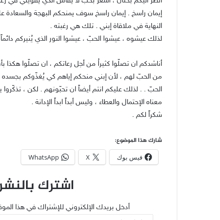
أنظر اليكم بحنان ، أشعر بحبّ لا يقاس الذي يُقوّيني في رغب
إيمان راسخ . إيمان راسخ سوف يمنحكم البهجة والسعادة 
النهاية في ملاقاة إبني . تلك هي رغبته .
لذلك عيشوه ، عيشوا الحبّ ، عيشوا النور الذي يُنيركم دائماً 
أناشدكم ان تصلّوا كثيراُ من أجل رعاتكم ، ان تصلّوا هكذا ب
من الحبّ لهم ، لأن إبني منحكم إياهم كي يُغذّوكم بجسده و
الحبّ . . لذلك عليكم انتم أيضاً ان تحبّونهم . لكن ، تذكّروا 
معناه الإحتمال والعطاء ، وليس أبداً ابداً الإدانة .
شكراً لكم .
شارك هذا الموضوع:
فيس بوك
X
WhatsApp
اشترك بالنشرة
أدخل بريدك الإلكتروني للإشتراك في هذا الموق
عنوان