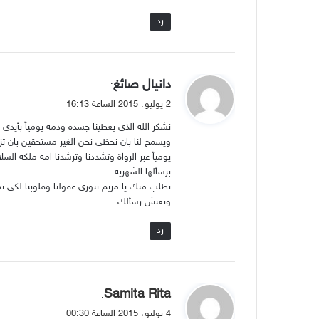
رد
ي
دانيال صائغ
:
ق
2 يوليو، 2015 الساعة 16:13
و
نشكر الله الذي يعطينا جسده ودمه يومياً بأيدي ا
ل
ويسمح لنا بان نحظى نحن الغير مستحقين بان تزو
يومياً عبر الرواة وتشددنا وترشدنا امه ملكه السل
برسألها الشهريه
نطلب منك يا مريم تنوري عقولنا وقلوبنا لكي نق
ونعيش رسألك
رد
ي
Samita Rita
:
ق
4 يوليو، 2015 الساعة 00:30