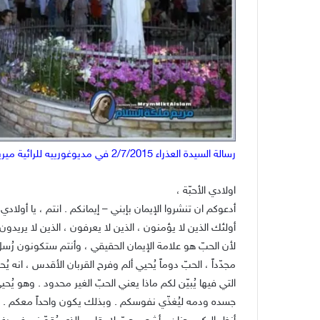
رسالة السيدة العذراء 2/7/2015 في مديوغورييه للرائية ميريانا عند الصليب الأزرق
اولادي الأحبّة ،
أدعوكم ان تنشروا الإيمان بإبني – إيمانكم . انتم ، يا أولادي 
أولئك الذين لا يؤمنون ، الذين لا يعرفون ، الذين لا يريدون 
لأن الحبّ هو علامة الإيمان الحقيقي ، وأنتم ستكونون رُسل
مجدّداً ، الحبّ دوماً يُحيي ألم وفرح القربان الأقدس ، انه يُح
التي فيها يُبيّن
لكم ماذا يعني الحبّ الغير محدود . وهو يُحيي
جسده ودمه ليُغذّي نفوسكم . وبذلك يكون واحداً معكم .