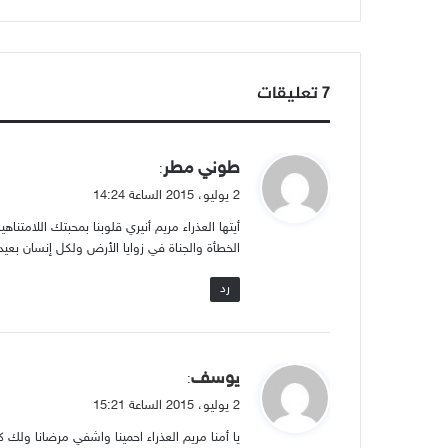
‫7 تعليقات
ي
طوني مطر
:
ق
2 يوليو، 2015 الساعة 14:24
و
أيتها العذراء مريم أنيري قلوبنا بمحبتك اللامت
ل
الخطأة والجناة في زوايا الأرض ولكل إنسان بعي
رد
ي
يوسف
:
ق
2 يوليو، 2015 الساعة 15:21
و
يا أمنا مريم العذراء احمينا واشفي مرضانا ولك ك
ل