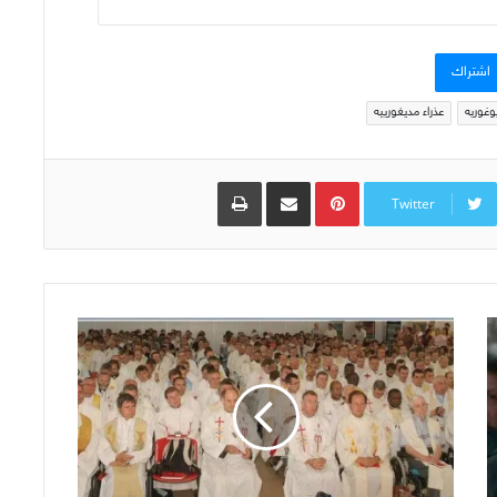
اشتراك
وغوريه
عذراء مديغورييه
Pinterest
مشاركة عبر البريد
طباعة
Twitter