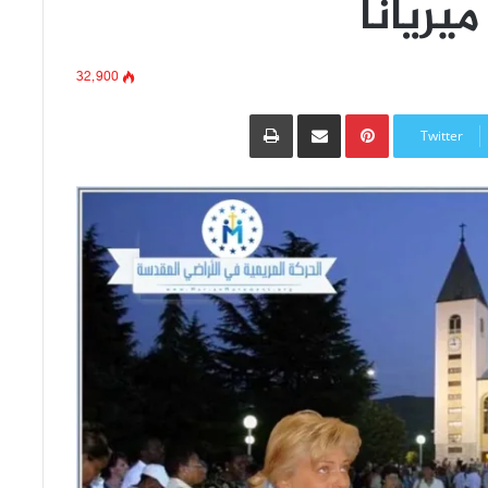
يريانا
32٬900
Pinterest
مشاركة عبر البريد
طباعة
Twitter