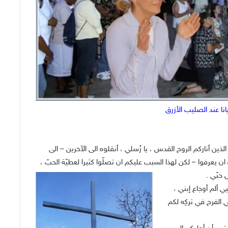
الذين أناركم الروح القدس ، يا رُسلي ، أنقلوه الى الآخرين – الى
ان يعرفوا – لكن لهذا السبب عليكم ان تصلّوا كثيرا لعطيّة الحبّ ،
 حبّي .
يي ألم أوجاع إبني ،
 الفرح في تركِه لكم