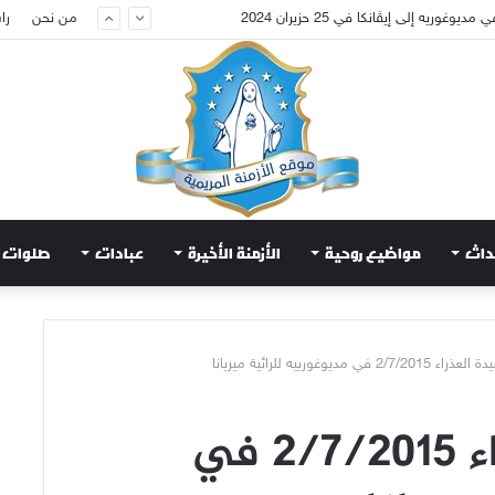
عويض قلب مريم الطاهر هذا ما يطلبه يسوع!
من نحن
را
داث
مواضيع روحية
الأزمنة الأخيرة
عبادات
صلوات
2/ في مديوغورييه للرائية ميريانا
رسالة السيدة العذراء 2/7/2015 في