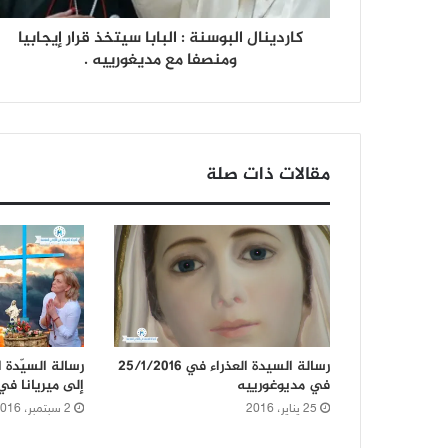
كاردينال البوسنة : البابا سيتخذ قرار إيجابيا
ومنصفا مع مديغورييه .
مقالات ذات صلة
رسالة السيدة العذراء في 25/1/2016
رسالة السيّدة 
في مديوغورييه
إلى ميريانا في 2 أيلول 16
25 يناير، 2016
2 سبتمبر، 2016