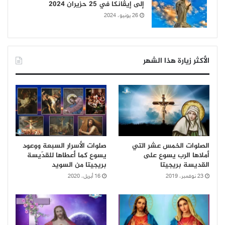
إلى إيڤانكا في 25 حزيران 2024
26 يونيو، 2024
الأكثر زيارة هذا الشهر
الصلوات الخمس عشر التي
صلوات الأسرار السبعة ووعود
أملاها الرب يسوع على
يسوع كما أعطاها للقدّيسة
القديسة بريجيتا
بريجيتا من السويد
23 نوفمبر، 2019
16 أبريل، 2020