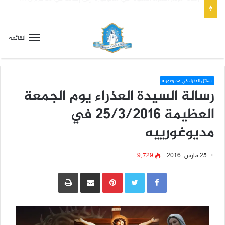
تسع أول سبوت بدل خمسة لتعويض قلب مريم الطاهر هذا ما يطلبه يسوع!
القائمة
رسائل العذراء في مديوغوريه
رسالة السيدة العذراء يوم الجمعة
العظيمة 25/3/2016 في
مديوغورييه
25 مارس، 2016
9٬729
Pinterest
مشاركة عبر البريد
طباعة