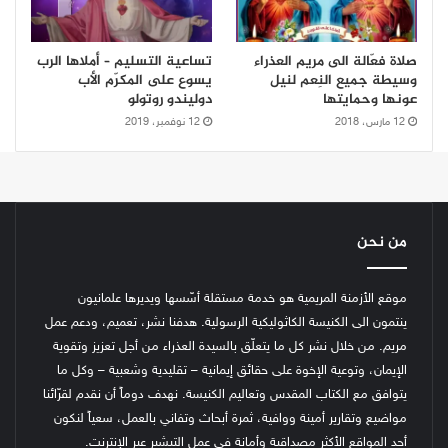
صلاة فعّالة الى مريم العذراء
تساعية التسليم – أملاها الرب
وسيطة جميع النِعم لنيل
يسوع على المكرّم الأب
عونها وحمايتها
دوليندو روتولو
12 مارس، 2018
12 نوفمبر، 2019
من نحن
موقع الأزمنة المريمية هو خدمة مستقلة أسّسها ويديرها علمانيون
ينتمون الى الكنيسة الكاثوليكية الرسولية. هدفنا نشر، تعميم، ودعم عمل
مريم. من خلال نشر كل ما يتعلّق بالسيدة العذراء من أجل تعزيز وتقوية
الإيمان، وتوعية الإخوة على حقائق إيمانية – تقليدية وشعبية – وكل ما
يتوافق مع الكتاب المقدس وتعاليم الكنيسة.
نهدف دوماً أن نقدم لقرّائنا
مواضيع وتقارير أمينة ووافية، ثمرة أبحاث وتفاني بالعمل، سعياً لنكون
أحد المواقع الأكثر مصداقية وأمانة في عمل التبشير عبر الإنترنت.