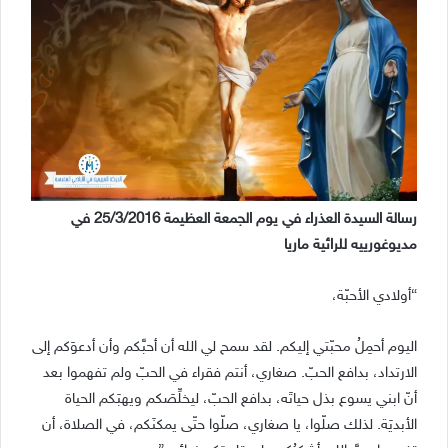
رسالة السيدة العذراء في يوم الجمعة العظيمة 25/3/2016 في
مديوغورييه للرائية ماريا
“أولادي الأحبّة،
اليوم أحمِلُ محبّتي إليكم. لقد سمح لي الله أن أحبَّكم وأن أدعوَكم إلى
الارتداد، بدافع الحبّ. صغاري، أنتم فقراء في الحبّ ولم تفهموا بعد
أنّ ابني يسوع بذل حياتَه، بدافع الحبّ، ليخلِّصَكم ويهبَكم الحياة
الأبديَة. لذلك صلّوا، يا صغاري، صلّوا حتّى يمكنَكم، في الصلاة، أن