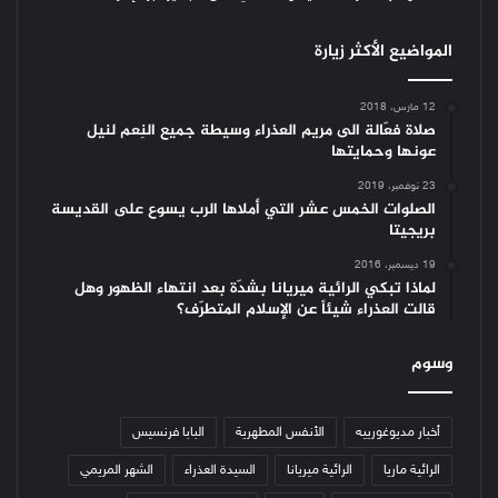
المواضيع الأكثر زيارة
12 مارس، 2018
صلاة فعّالة الى مريم العذراء وسيطة جميع النِعم لنيل
عونها وحمايتها
23 نوفمبر، 2019
الصلوات الخمس عشر التي أملاها الرب يسوع على القديسة
بريجيتا
19 ديسمبر، 2016
لماذا تبكي الرائية ميريانا بشدّة بعد انتهاء الظهور وهل
قالت العذراء شيئاً عن الإسلام المتطرّف؟
وسوم
أخبار مديوغورييه
الأنفس المطهرية
البابا فرنسيس
الرائية ماريا
الرائية ميريانا
السيدة العذراء
الشهر المريمي