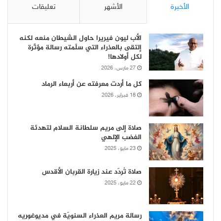
الأخيرة
الأشهر
تعليقات
الأب ليون فيريرا حاول الشيطان منعه لكنه
إلتقى بالعذراء التي سلّمته رسالة مؤثّرة
لكل أولادها!
27 مارس، 2026
كل ما أردت معرفته عن أربعاء الرماد
18 فبراير، 2026
صلاة إلى مريم سلطانة السلام لتهدئة
الغضب الإلهي
23 مايو، 2025
صلاة تُردّد عند زيارة القربان الأقدس
22 مايو، 2025
رسالة مريم العذراء السنويّة في مديوغوريه