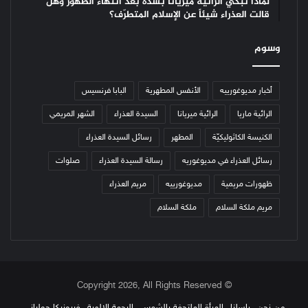
لماذا تبكي الرائية ميريانا بشدّة بعد انتهاء الظهور وهل
قالت العذراء شيئاً عن الإسلام المتطرّف؟
وسوم
أخبار مديوغورييه
الأنفس المطهرية
البابا فرنسيس
الرائية ماريا
الرائية ميريانا
السيدة العذراء
الشهر المريمي
الكنيسة الكاثوليكيّة
المطهر
رسائل السيدة العذراء
رسائل العذراء في مديوغوريه
رسالة السيدة العذراء
صلوات
ظهورات مريمية
مديوغورييه
مريم العذراء
مريم ملكة السلام
ملكة السلام
© Copyright 2026, All Rights Reserved
من نحن
راسلنا
المرأة الملتحفة بالشمس
الرحمة الإلهية
فيرونيكا جولياني