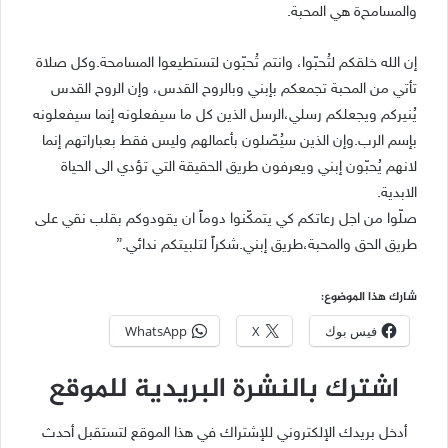
ﻭﺍﻟﻤﺴﺎﻣﺢ
ﺓ ﻫﻲ ﺍﻟﻤﺤﺒﺔ.
ﺇﻥ ﺍﻟﻠﻪ ﺧﻠﻘﻜﻢ ﻟﺘُﺤﺒّﻮﺍ، ﻭﺍﻧﺘﻢ ﺗُﺤﺒّﻮﻥ ﻟﺘﺴﺘﻄﻴﻌﻮﺍ ﺍﻟﻤﺴﺎﻣﺤﺔ.ﻭﻛﻞ ﺻﻼ‌ﺓ
ﺗﺄﺗﻲ ﻣﻦ ﺍﻟﻤﺤﺒﺔ ﺗﺠﻤﻌﻜﻢ ﺑﺈﺑﻨﻲ ﻭﺑﺎﻟﺮﻭﺡ ﺍﻟﻘﺪﺱ، ﻭﺇﻥ ﺍﻟﺮﻭﺡ ﺍﻟﻘﺪﺱ
ﻳُﻨﻴﺮﻛﻢ ﻭﻳﺠﻌﻠﻜﻢ ﺭﺳﻠﻲ،ﺍﻟﺮﺳﻞ ﺍﻟﺬﻳﻦ ﻛﻞ ﻣﺎ ﺳﻴﻔﻌﻠﻮﻧﻪ ﺇﻧﻤﺎ ﺳﻴﻔﻌﻠﻮﻧﻪ
ﺑﺈﺳﻢ ﺍﻟﺮﺏ.ﻭﺇﻥ ﺍﻟﺬﻳﻦ ﺳﻴُﺼّﻠﻮﻥ ﺑﺄﻋﻤﺎﻟﻬﻢ ﻭﻟﻴﺲ ﻓﻘﻂ ﺑﻌﺒﺎﺭﺍﺗﻬﻢ ﺇﻧﻤﺎ
ﻻ‌ﻧﻬﻢ ﻳُﺤﺒّﻮﻥ ﺇﺑﻨﻲ ﻭﻳﻌﺮﻓﻮﻥ ﻃﺮﻳﻖ ﺍﻟﺤﻘﻴﻘﺔ ﺍﻟﺘﻲ ﺗﺆﺩﻱ ﺍﻟﻰ ﺍﻟﺤﻴﺎﺓ
ﺍﻻ‌ﺑﺪﻳﺔ.
ﺻﻠّﻮﺍ ﻣﻦ ﺍﺟﻞ ﺭﻋﺎﺗﻜﻢ ﻛﻲ ﻳﺘﻤﻜّﻨﻮﺍ ﺩﻭﻣﺎً ﺍﻥ ﻳﻘﻮﺩﻭﻛﻢ ﺑﻘﻠﺐ ﻧﻘﻲ ﻋﻠﻰ
ﻃﺮﻳﻖ ﺍﻟﺤﻖ ﻭﺍﻟﻤﺤﺒﺔ،ﻃﺮﻳﻖ ﺇﺑﻨﻲ.ﺷﻜﺮﺍً ﻟﺘﻠﺒﻴﺘﻜﻢ ﻧﺪﺍﺋﻲ.”
شارك هذا الموضوع:
فيس بوك
X
WhatsApp
اشترك بالنشرة البريدية للموقع
أدخل بريدك الإلكتروني للإشتراك في هذا الموقع لتستقبل أحدث