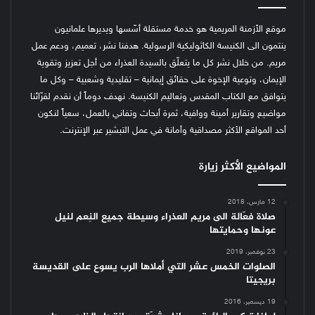
موقع الأزمنة المريمية هو خدمة مستقلة أسّسها ويديرها علمانيون
ينتمون الى الكنيسة الكاثوليكية الرسولية. هدفنا نشر، تعميم، ودعم عمل
مريم. من خلال نشر كل ما يتعلّق بالسيدة العذراء من أجل تعزيز وتقوية
الإيمان، وتوعية الإخوة على حقائق إيمانية – تقليدية وشعبية – وكل ما
يتوافق مع الكتاب المقدس وتعاليم الكنيسة.
نهدف دوماً أن نقدم لقرّائنا
مواضيع وتقارير أمينة ووافية، ثمرة أبحاث وتفاني بالعمل، سعياً لنكون
أحد المواقع الأكثر مصداقية وأمانة في عمل التبشير عبر الإنترنت.
المواضيع الأكثر زيارة
12 مارس، 2018
صلاة فعّالة الى مريم العذراء وسيطة جميع النِعم لنيل
عونها وحمايتها
23 نوفمبر، 2019
الصلوات الخمس عشر التي أملاها الرب يسوع على القديسة
بريجيتا
19 ديسمبر، 2016