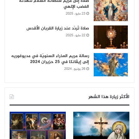
صلاة إلى مريم سلطانة السلام لتهدئة
الغضب الإلهي
23 مايو، 2025
صلاة تُردّد عند زيارة القربان الأقدس
22 مايو، 2025
رسالة مريم العذراء السنويّة في مديوغوريه
إلى إيڤانكا في 25 حزيران 2024
26 يونيو، 2024
الأكثر زيارة هذا الشهر