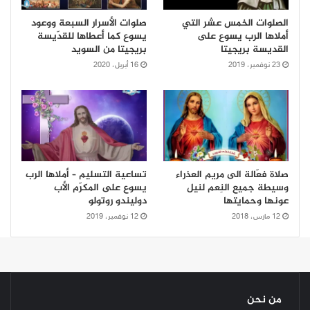
الصلوات الخمس عشر التي
صلوات الأسرار السبعة ووعود
أملاها الرب يسوع على
يسوع كما أعطاها للقدّيسة
القديسة بريجيتا
بريجيتا من السويد
23 نوفمبر، 2019
16 أبريل، 2020
صلاة فعّالة الى مريم العذراء
تساعية التسليم – أملاها الرب
وسيطة جميع النِعم لنيل
يسوع على المكرّم الأب
عونها وحمايتها
دوليندو روتولو
12 مارس، 2018
12 نوفمبر، 2019
من نحن