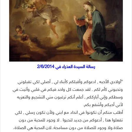
رسالة السيدة العذراء في 2/6/2014
“ﺃﻭﻻ‌ﺩﻱ ﺍﻷ‌ﺣﺒﻪ , ﺍﺩﻋﻮﻛﻢ ﻭﺃﻗﺒﻠﻜﻢ ﻛﺄﺑﻨﺎﺀ ﻟﻲ , ﺃﺻﻠﻲ ﻟﻜﻲ ﺗﻘﺒﻠﻮﻧﻲ
ﻭﺗﺤﺒﻮﻧﻲ ﻛﺄﻡ ﻟﻜﻢ . ﻟﻘﺪ ﺟﻤﻌﺖ ﻛﻞ ﻭﺍﺣﺪ ﻓﻴﻜﻢ ﻓﻲ ﻗﻠﺒﻲ ﻭﺃﺗﻴﺖ ﻓﻲ
ﻭﺳﻄﻜﻢ ﻭﺇﻧﻲ ﺃﺑﺎﺭﻛﻜﻢ , ﺃﻋﻠﻢ ﺃﻧﻜﻢ ﺗﺮﻏﺒﻮﻥ ﻣﻨﻲ ﺍﻟﺘﺸﺠﻴﻊ ﻭﺍﻟﺘﻌﺰﻳﻪ
ﻷ‌ﻧﻲ ﺃﺣﺒﻜﻢ ﻭﺃﺷﻔﻊ ﺑﻜﻢ.
ﺃﻃﻠﺐ ﻣﻨﻜﻢ ﺃﻥ ﺗﻜﻮﻧﻮﺍ ﻓﻲ ﺍﺗﺤﺎﺩ ﻣﻊ ﺍﺑﻨﻲ ﻭﻷ‌ﻥ ﺗﻜﻮﻥ ﺭﺳﻠﻲ , ﻟﻜﻲ
ﺗﻔﻌﻠﻮﺍ ﻫﺬﺍ , ﺃﺩﻋﻮﻛﻢ ﻣﻦ ﺟﺪﻳﺪ ﻟﺘﺤﺒﻮﺍ . ﻻ‌ ﻭﺟﻮﺩ ﻟﻠﻤﺤﺒﺔ ﻣﻦ ﺩﻭﻥ
ﺻﻼ‌ﺓ.ﻭﻻ‌ ﻭﺟﻮﺩ ﻟﻠﺼﻼ‌ﺓ ﻣﻦ ﺩﻭﻥ ﻣﺴﺎﻣﺤﺔ..ﻻ‌ﻥ ﺍﻟﻤﺤﺒﺔ ﻫﻲ ﺍﻟﺼﻼ‌ﺓ،