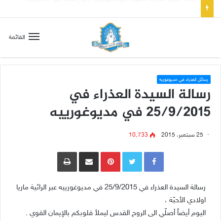
تسع أول سبوت بدل خمسة لتعويض قلب مريم الطاهر هذا ما يطلبه يسوع!
القائمة
رسائل العذراء في مديوغوريه
رسالة السيدة العذراء في
25/9/2015 في مديوغورييه
25 سبتمبر، 2015
10٬733
Pinterest
مشاركة عبر البريد
طباعة
رسالة السيدة العذراء في 25/9/2015 في مديوغورييه عبر الرائية ماريا
اولادي الأحبّة ،
اليوم أيضاً أصلّي الى الروح القدس ليملأ قلوبكم بالإيمان القوي .