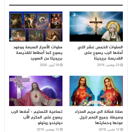
الصلوات الخمس عشر التي
صلوات الأسرار السبعة ووعود
أملاها الرب يسوع على
يسوع كما أعطاها للقدّيسة
القديسة بريجيتا
بريجيتا من السويد
23 نوفمبر، 2019
16 أبريل، 2020
صلاة فعّالة الى مريم العذراء
تساعية التسليم – أملاها الرب
وسيطة جميع النِعم لنيل
يسوع على المكرّم الأب
عونها وحمايتها
دوليندو روتولو
12 مارس، 2018
12 نوفمبر، 2019