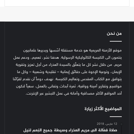
من نحن
موقع الأزمنة المريمية هو خدمة مستقلة أسّسها ويديرها علمانيون
ينتمون الى الكنيسة الكاثوليكية الرسولية. هدفنا نشر، تعميم، ودعم عمل
مريم. من خلال نشر كل ما يتعلّق بالسيدة العذراء من أجل تعزيز وتقوية
الإيمان، وتوعية الإخوة على حقائق إيمانية – تقليدية وشعبية – وكل ما
يتوافق مع الكتاب المقدس وتعاليم الكنيسة.
نهدف دوماً أن نقدم لقرّائنا
مواضيع وتقارير أمينة ووافية، ثمرة أبحاث وتفاني بالعمل، سعياً لنكون
أحد المواقع الأكثر مصداقية وأمانة في عمل التبشير عبر الإنترنت.
المواضيع الأكثر زيارة
12 مارس، 2018
صلاة فعّالة الى مريم العذراء وسيطة جميع النِعم لنيل