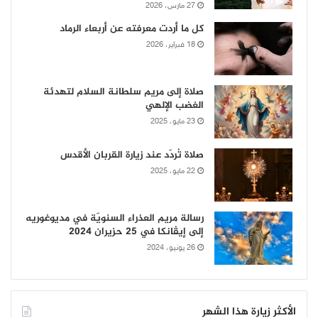
27 مارس، 2026
كل ما أردت معرفته عن أربعاء الرماد
18 فبراير، 2026
صلاة إلى مريم سلطانة السلام لتهدئة
الغضب الإلهي
23 مايو، 2025
صلاة تُردّد عند زيارة القربان الأقدس
22 مايو، 2025
رسالة مريم العذراء السنويّة في مديوغوريه
إلى إيڤانكا في 25 حزيران 2024
26 يونيو، 2024
الأكثر زيارة هذا الشهر