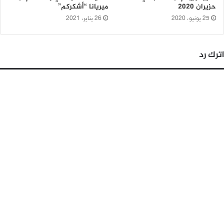
حزيران 2020
ميريانا “أشكركم”
25 يونيو، 2020
26 يناير، 2021
اترك رد