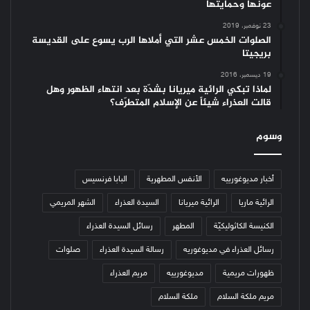
عونها وحمايتها
23 نوفمبر، 2019
الصلوات الخمس عشر التي أملاها الرب يسوع على القديسة
بريجيتا
19 ديسمبر، 2016
لماذا تبكي الرائية ميريانا بشدّة بعد انتهاء الظهور وهل
قالت العذراء شيئاً عن الإسلام المتطرّف؟
وسوم
أخبار مديوغورييه
الأنفس المطهرية
البابا فرنسيس
الرائية ماريا
الرائية ميريانا
السيدة العذراء
الشهر المريمي
الكنيسة الكاثوليكيّة
المطهر
رسائل السيدة العذراء
رسائل العذراء في مديوغوريه
رسالة السيدة العذراء
صلوات
ظهورات مريمية
مديوغورييه
مريم العذراء
مريم ملكة السلام
ملكة السلام