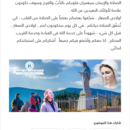
الصلاة والإيمان سيغمران قلوبكم بالحُبّ والفرح وسوف تكونون
علامة لأولئك البعيدين عن الله .
اولادي الصغار ، شجّعوا بعضكم بعضاً على الصلاة من القلب ، كي
تُحقّق الصلاة حياتكم . في كل يوم ستكونون انتم ، اولادي الصغار ،
قبل كل شيء ، شهوداً على خدمة الله في العبادة وخدمة القريب
المحتاج . انا معكم وأشفع فيكم جميعاً . أشكركم على استجابتكم
لندائي .
شارك هذا الموضوع: