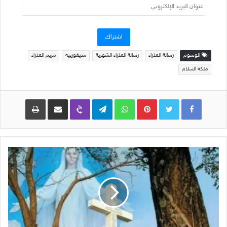
عنوان
البريد
الإلكتروني
اشتراك
الوسوم
رسالة العذراء
رسالة العذراء الشهرية
مديغورييه
مريم العذراء
ملكة السلام
Pinterest
WhatsApp
Telegram
Viber
مشاركة عبر البريد
طباعة