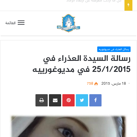
صلاة إلى مريم سلطانة السلام لتهدئة الغضب الإلهي
القائمة
رسائل العذراء في مديوغوريه
رسالة السيدة العذراء في
25/1/2015 في مديوغورييه
18 مارس، 2015
758
Pinterest
مشاركة عبر البريد
طباعة