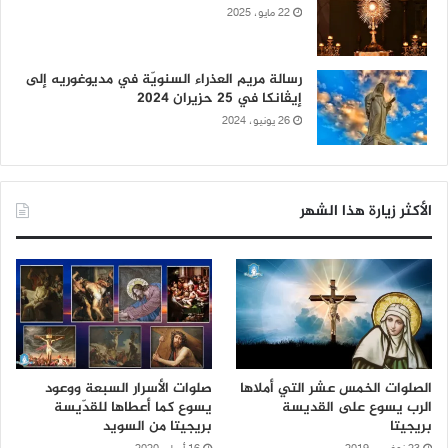
22 مايو، 2025
رسالة مريم العذراء السنويّة في مديوغوريه إلى
إيڤانكا في 25 حزيران 2024
26 يونيو، 2024
الأكثر زيارة هذا الشهر
الصلوات الخمس عشر التي أملاها
صلوات الأسرار السبعة ووعود
الرب يسوع على القديسة
يسوع كما أعطاها للقدّيسة
بريجيتا
بريجيتا من السويد