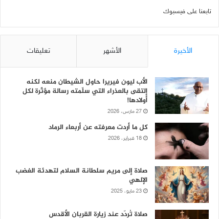
تابعنا على فيسبوك
الأخيرة
الأشهر
تعليقات
الأب ليون فيريرا حاول الشيطان منعه لكنه
إلتقى بالعذراء التي سلّمته رسالة مؤثّرة لكل
أولادها!
27 مارس، 2026
كل ما أردت معرفته عن أربعاء الرماد
18 فبراير، 2026
صلاة إلى مريم سلطانة السلام لتهدئة الغضب
الإلهي
23 مايو، 2025
صلاة تُردّد عند زيارة القربان الأقدس