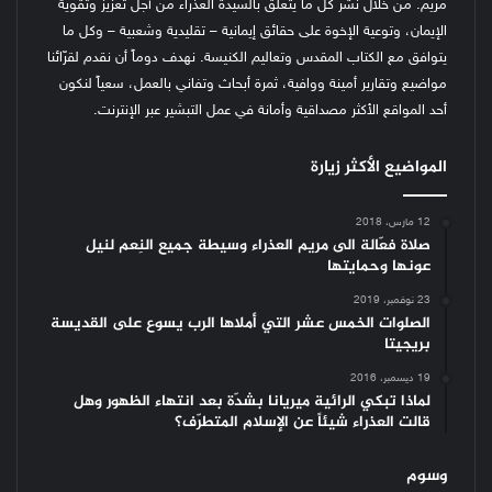
مريم. من خلال نشر كل ما يتعلّق بالسيدة العذراء من أجل تعزيز وتقوية
الإيمان، وتوعية الإخوة على حقائق إيمانية – تقليدية وشعبية – وكل ما
يتوافق مع الكتاب المقدس وتعاليم الكنيسة.
نهدف دوماً أن نقدم لقرّائنا
مواضيع وتقارير أمينة ووافية، ثمرة أبحاث وتفاني بالعمل، سعياً لنكون
أحد المواقع الأكثر مصداقية وأمانة في عمل التبشير عبر الإنترنت.
المواضيع الأكثر زيارة
12 مارس، 2018
صلاة فعّالة الى مريم العذراء وسيطة جميع النِعم لنيل
عونها وحمايتها
23 نوفمبر، 2019
الصلوات الخمس عشر التي أملاها الرب يسوع على القديسة
بريجيتا
19 ديسمبر، 2016
لماذا تبكي الرائية ميريانا بشدّة بعد انتهاء الظهور وهل
قالت العذراء شيئاً عن الإسلام المتطرّف؟
وسوم