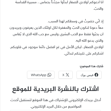
انا ادعوكم اولادي الصغار ابدأوا مجدّداً بحماس ، مسيرة القداسة
والحبّ.
إذ انّي حضرتُ في وسطكم لهذا السبب.
معاً دعونا لنكون الحبّ والمغفرة لكل اولئك الذين يعرفون ويريدون
ان يحبّوا فقط مع الحب البشري وليس مع حب الله الذي لا يُقاس
والذي يدعو الله اليه.
اولادي الصغار، ليكن الأمل في غدٍ افضل دائما موجود في قلوبكم.
اشكركم على تلبيتكم لندائي.
شارك هذا الموضوع:
فيس بوك
X
WhatsApp
اشترك بالنشرة البريدية للموقع
أدخل بريدك الإلكتروني للإشتراك في هذا الموقع لتستقبل أحدث
المواضيع من خلال البريد الإلكتروني.