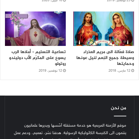
23 نوفمبر، 2019
16 أبريل، 2020
صلاة فعّالة الى مريم العذراء
تساعية التسليم – أملاها الرب
وسيطة جميع النِعم لنيل عونها
يسوع على المكرّم الأب دوليندو
وحمايتها
روتولو
12 مارس، 2018
12 نوفمبر، 2019
من نحن
موقع الأزمنة المريمية هو خدمة مستقلة أسّسها ويديرها علمانيون
ينتمون الى الكنيسة الكاثوليكية الرسولية. هدفنا نشر، تعميم، ودعم عمل