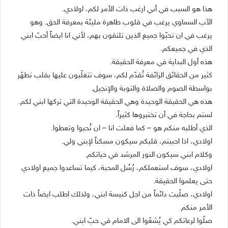
هذا هو السبب في أني ارغب ذات الأمر لكم، اولادي.
الآب السماوي يرغب في قلوب طاهرة مليئة بمعرفة الحق. وهو
يرغب في ان تحبّوا جميع الذين تلتقون بهم، لأني انا ايضاً أحبّ ابني
الذي في جميعكم.
هذه أول البداية في معرفة الحقيقة.
كثير من الحقائق الزائفة تُقدّم لكم، سوف تتغلّبون عليها بقلب تطهّر
بواسطة الصوم والصلاة والتوبة والإنجيل.
هذه هي الحقيقة الوحيدة وهي الحقيقة الوحيدة التي تركها ابني لكم.
لستم بحاجة في أن تختبروها كثيراً.
الذي أطلبه منكم هو – كما فعلت انا – ان تُحبوا وتعطوا.
اولادي، اذا احببتم، قلبكم سيكون مسكناً لإبني ولي.
وكلام ابني سيكون النور المرشد في حياتكم.
اولادي، سوف استعملكم، رُسُل المحبة، كيما تساعدوا جميع اولادي
حتى يعلموا الحقيقة.
اولادي، صلّيت دائماً من اجل كنيسة ابني، ولذلك اطلب ايضاً ذات
الأمر منكم
صلّوا لرعاتكم كي يُشعّوا الى الامام في حبّ ابني.