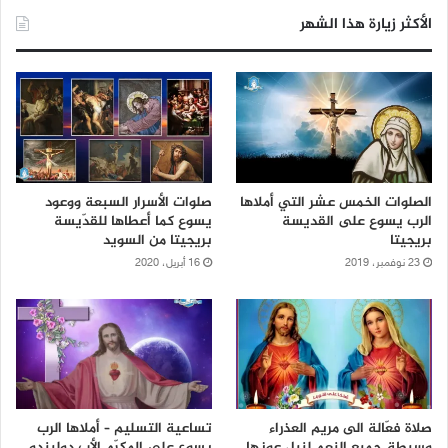
الأكثر زيارة هذا الشهر
الصلوات الخمس عشر التي أملاها
صلوات الأسرار السبعة ووعود
الرب يسوع على القديسة
يسوع كما أعطاها للقدّيسة
بريجيتا
بريجيتا من السويد
23 نوفمبر، 2019
16 أبريل، 2020
صلاة فعّالة الى مريم العذراء
تساعية التسليم – أملاها الرب
وسيطة جميع النِعم لنيل عونها
يسوع على المكرّم الأب دوليندو