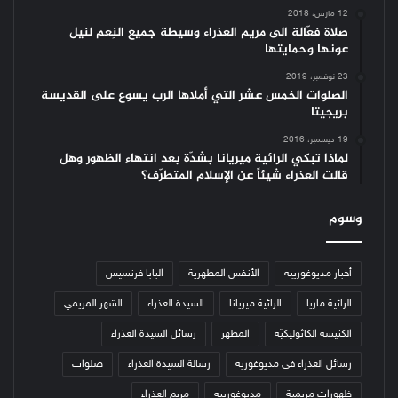
12 مارس، 2018
صلاة فعّالة الى مريم العذراء وسيطة جميع النِعم لنيل
عونها وحمايتها
23 نوفمبر، 2019
الصلوات الخمس عشر التي أملاها الرب يسوع على القديسة
بريجيتا
19 ديسمبر، 2016
لماذا تبكي الرائية ميريانا بشدّة بعد انتهاء الظهور وهل
قالت العذراء شيئاً عن الإسلام المتطرّف؟
وسوم
أخبار مديوغورييه
الأنفس المطهرية
البابا فرنسيس
الرائية ماريا
الرائية ميريانا
السيدة العذراء
الشهر المريمي
الكنيسة الكاثوليكيّة
المطهر
رسائل السيدة العذراء
رسائل العذراء في مديوغوريه
رسالة السيدة العذراء
صلوات
ظهورات مريمية
مديوغورييه
مريم العذراء