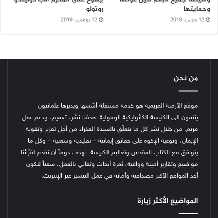
وحمايتها
روتولو
12 مارس، 2018
12 نوفمبر، 2019
من نحن
موقع الأزمنة المريمية هو خدمة مستقلة أسّسها ويديرها علمانيون
ينتمون الى الكنيسة الكاثوليكية الرسولية. هدفنا نشر، تعميم، ودعم عمل
مريم. من خلال نشر كل ما يتعلّق بالسيدة العذراء من أجل تعزيز وتقوية
الإيمان، وتوعية الإخوة على حقائق إيمانية – تقليدية وشعبية – وكل ما
يتوافق مع الكتاب المقدس وتعاليم الكنيسة.
نهدف دوماً أن نقدم لقرّائنا
مواضيع وتقارير أمينة ووافية، ثمرة أبحاث وتفاني بالعمل، سعياً لنكون
أحد المواقع الأكثر مصداقية وأمانة في عمل التبشير عبر الإنترنت.
المواضيع الأكثر زيارة