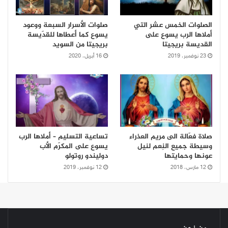
الصلوات الخمس عشر التي
صلوات الأسرار السبعة ووعود
أملاها الرب يسوع على
يسوع كما أعطاها للقدّيسة
القديسة بريجيتا
بريجيتا من السويد
23 نوفمبر، 2019
16 أبريل، 2020
صلاة فعّالة الى مريم العذراء
تساعية التسليم – أملاها الرب
وسيطة جميع النِعم لنيل
يسوع على المكرّم الأب
عونها وحمايتها
دوليندو روتولو
12 مارس، 2018
12 نوفمبر، 2019