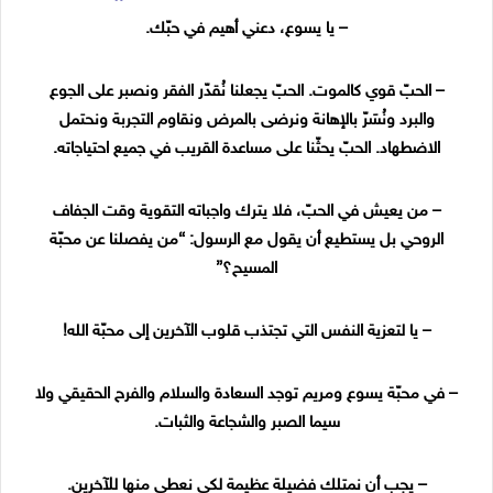
– يا يسوع، دعني أهيم في حبّك.
– الحبّ قوي كالموت. الحبّ يجعلنا نُقدّر الفقر ونصبر على الجوع
والبرد ونُسَرّ بالإهانة ونرضى بالمرض ونقاوم التجربة ونحتمل
الاضطهاد. الحبّ يحثّنا على مساعدة القريب في جميع احتياجاته.
– من يعيش في الحبّ، فلا يترك واجباته التقوية وقت الجفاف
الروحي بل يستطيع أن يقول مع الرسول: “من يفصلنا عن محبّة
المسيح؟”
– يا لتعزية النفس التي تجتذب قلوب الآخرين إلى محبّة الله!
– في محبّة يسوع ومريم توجد السعادة والسلام والفرح الحقيقي ولا
سيما الصبر والشجاعة والثبات.
– يجب أن نمتلك فضيلة عظيمة لكي نعطي منها للآخرين.