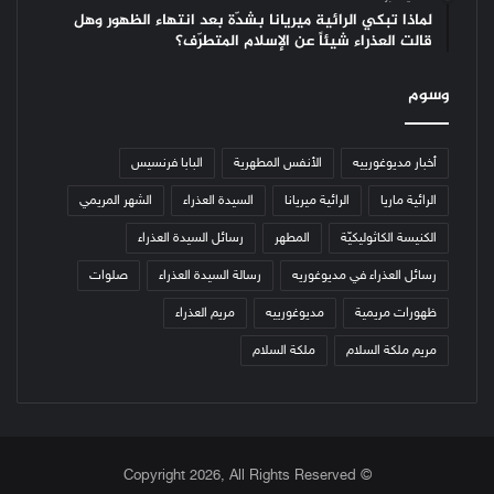
لماذا تبكي الرائية ميريانا بشدّة بعد انتهاء الظهور وهل
قالت العذراء شيئاً عن الإسلام المتطرّف؟
وسوم
أخبار مديوغورييه
الأنفس المطهرية
البابا فرنسيس
الرائية ماريا
الرائية ميريانا
السيدة العذراء
الشهر المريمي
الكنيسة الكاثوليكيّة
المطهر
رسائل السيدة العذراء
رسائل العذراء في مديوغوريه
رسالة السيدة العذراء
صلوات
ظهورات مريمية
مديوغورييه
مريم العذراء
مريم ملكة السلام
ملكة السلام
© Copyright 2026, All Rights Reserved