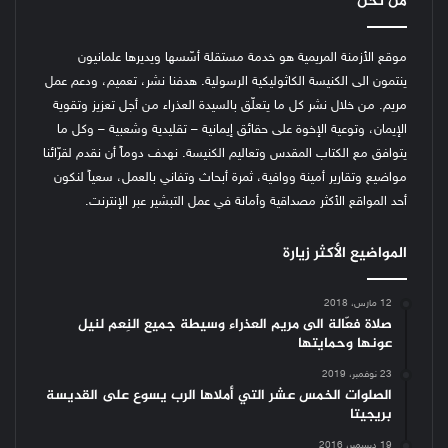
من نحن
موقع الأزمنة المريمية هو خدمة مستقلة أسّسها ويديرها علمانيون
ينتمون الى الكنيسة الكاثوليكية الرسولية. هدفنا نشر، تعميم، ودعم عمل
مريم. من خلال نشر كل ما يتعلّق بالسيدة العذراء من أجل تعزيز وتقوية
الإيمان، وتوعية الإخوة على حقائق إيمانية – تقليدية وشعبية – وكل ما
يتوافق مع الكتاب المقدس وتعاليم الكنيسة.
نهدف دوماً أن نقدم لقرّائنا
مواضيع وتقارير أمينة ووافية، ثمرة أبحاث وتفاني بالعمل، سعياً لنكون
أحد المواقع الأكثر مصداقية وأمانة في عمل التبشير عبر الإنترنت.
المواضيع الأكثر زيارة
12 مارس، 2018
صلاة فعّالة الى مريم العذراء وسيطة جميع النِعم لنيل
عونها وحمايتها
23 نوفمبر، 2019
الصلوات الخمس عشر التي أملاها الرب يسوع على القديسة
بريجيتا
19 ديسمبر، 2016