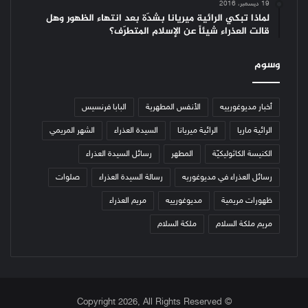
19 ديسمبر، 2016
لماذا تبكي الرائية ميريانا بشدّة بعد انتهاء الظهور وهل
قالت العذراء شيئاً عن الإسلام المتطرّف؟
وسوم
أخبار مديوغورييه
الأنفس المطهرية
البابا فرنسيس
الرائية ماريا
الرائية ميريانا
السيدة العذراء
الشهر المريمي
الكنيسة الكاثوليكيّة
المطهر
رسائل السيدة العذراء
رسائل العذراء في مديوغوريه
رسالة السيدة العذراء
صلوات
ظهورات مريمية
مديوغورييه
مريم العذراء
مريم ملكة السلام
ملكة السلام
© Copyright 2026, All Rights Reserved