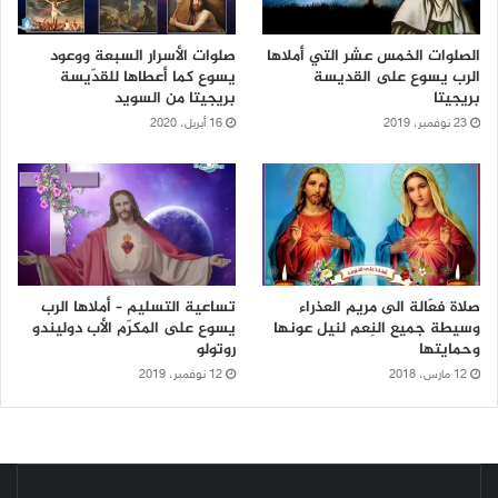
الصلوات الخمس عشر التي أملاها
صلوات الأسرار السبعة ووعود
الرب يسوع على القديسة
يسوع كما أعطاها للقدّيسة
بريجيتا
بريجيتا من السويد
23 نوفمبر، 2019
16 أبريل، 2020
صلاة فعّالة الى مريم العذراء
تساعية التسليم – أملاها الرب
وسيطة جميع النِعم لنيل عونها
يسوع على المكرّم الأب دوليندو
وحمايتها
روتولو
12 مارس، 2018
12 نوفمبر، 2019