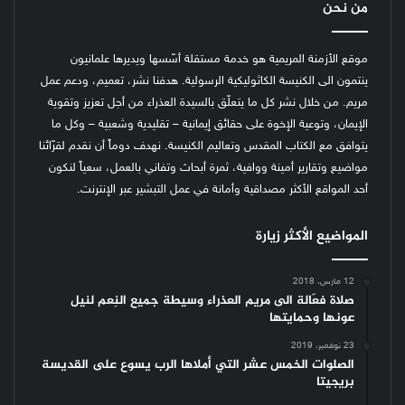
من نحن
موقع الأزمنة المريمية هو خدمة مستقلة أسّسها ويديرها علمانيون
ينتمون الى الكنيسة الكاثوليكية الرسولية. هدفنا نشر، تعميم، ودعم عمل
مريم. من خلال نشر كل ما يتعلّق بالسيدة العذراء من أجل تعزيز وتقوية
الإيمان، وتوعية الإخوة على حقائق إيمانية – تقليدية وشعبية – وكل ما
يتوافق مع الكتاب المقدس وتعاليم الكنيسة.
نهدف دوماً أن نقدم لقرّائنا
مواضيع وتقارير أمينة ووافية، ثمرة أبحاث وتفاني بالعمل، سعياً لنكون
أحد المواقع الأكثر مصداقية وأمانة في عمل التبشير عبر الإنترنت.
المواضيع الأكثر زيارة
12 مارس، 2018
صلاة فعّالة الى مريم العذراء وسيطة جميع النِعم لنيل
عونها وحمايتها
23 نوفمبر، 2019
الصلوات الخمس عشر التي أملاها الرب يسوع على القديسة
بريجيتا