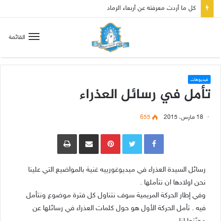
صلاة إلى مريم سلطانة السلام لتهدئة الغضب الإلهي
القائمة
فيديوهات
تأمل في رسائل العذراء
18 مارس، 2015
655
Pinterest
مشاركة عبر البريد
طباعة
رسائل السيدة العذراء في ميديوغورييه غنية بالمواضيع التي علينا
نحن اولادها ان نتأملها .
وفي إطار الحركة المريمية سوف نتناول كل فترة موضوع ونتأمل
فيه . تأمل الحركة الأول هو حول كلمات العذراء في رسائلها عن