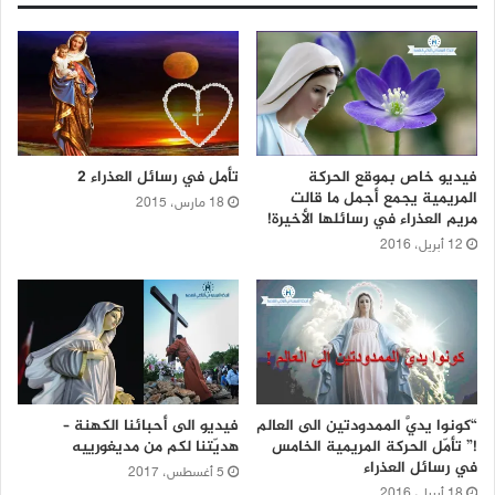
فيديو خاص بموقع الحركة
تأمل في رسائل العذراء 2
المريمية يجمع أجمل ما قالت
18 مارس، 2015
مريم العذراء في رسائلها الأخيرة!
12 أبريل، 2016
“كونوا يديَّ الممدودتين الى العالم
فيديو الى أحبائنا الكهنة –
!” تأمّل الحركة المريمية الخامس
هديّتنا لكم من مديغورييه
في رسائل العذراء
5 أغسطس، 2017
18 أبريل، 2016